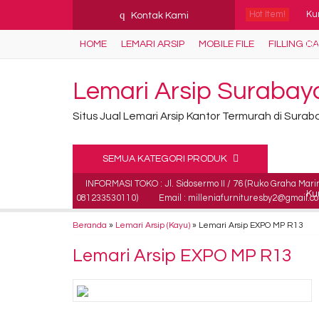
q
Hot Item!
Kur
Kontak Kami
HOME
LEMARI ARSIP
MOBILE FILE
FILLING C
Kur
Me
Lemari Arsip Surabay
Lac
Situs Jual Lemari Arsip Kantor Termurah di Sura
Mej
SEMUA KATEGORI PRODUK
Fir
INFORMASI TOKO : Jl. Sidosermo II / 76 (Ruko Graha Mari
Kur
081233530110)
Email : milleniafurnituresby2@gmail.c
Ku
Beranda
»
Lemari Arsip (Kayu)
»
Lemari Arsip EXPO MP R13
Lemari Arsip EXPO MP R13