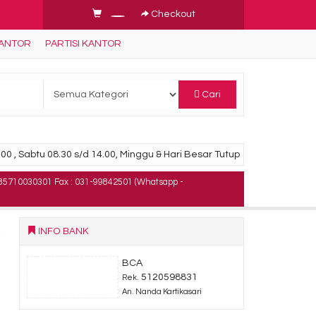
Checkout
KANTOR
PARTISI KANTOR
Cari
00 , Sabtu 08.30 s/d 14.00, Minggu & Hari Besar Tutup
85710030301 Fax : 031-99842501 (Whatsapp -
INFO BANK
BCA
5120598831
Rek.
An. Nanda Kartikasari