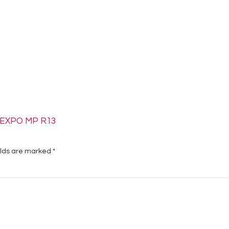
p EXPO MP R13
elds are marked
*