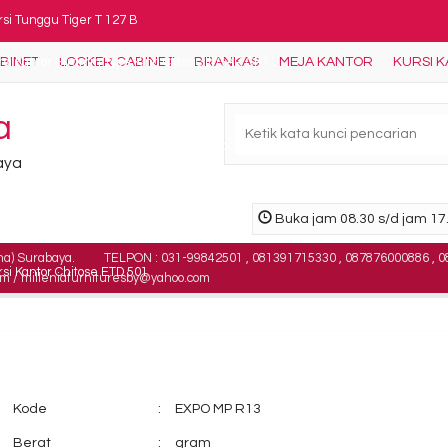
si Tunggu Tiger T 127 B
ABINET
LOCKER CABINET
BRANKAS
MEJA KANTOR
KURSI 
si Kantor Stramm Type King Classic III GAR CPT ....
ja Meeting Alba MT 120
a
i dorong Highpoint Vibe MBG14070 ( 3 laci )
baya
a Kantor 1/2 Biro Orbitrend OST 1060
Buka jam 08.30 s/d jam 17.
e Proof Daichiban FRC-4D
na) Surabaya.
TELPON : 031-99842501 , 081391715330 , 087876000886 , 0
si Kantor Chitose ETD 501
om / milleniafurnituresby@yahoo.com
rsi Tunggu Indachi PS 74 TF
Kode
:
EXPO MP R13
Berat
:
gram