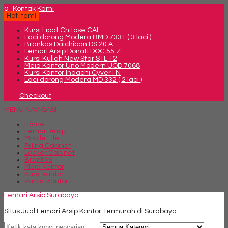
q
Kontak Kami
Hot Item!
Kursi Lipat Chitose CAL
Laci dorong Modera BMD 7331 ( 3 laci )
Brankas Daichiban DS 20 A
Lemari Arsip Donati DOC 55 Z
Kursi Kuliah New Star STL 12
Meja Kantor Uno Modern UOD 7068
Kursi Kantor Indachi Cyver I N
Laci dorong Modera MD 332 ( 2 laci )
Checkout
MENU NAVIGASI
Home
Lemari Arsip
Mobile File
Filling Cabinet
Locker Cabinet
Brankas
Meja Kantor
Kursi kantor
Partisi Kantor
Lemari Arsip Surabaya
Situs Jual Lemari Arsip Kantor Termurah di Surabaya