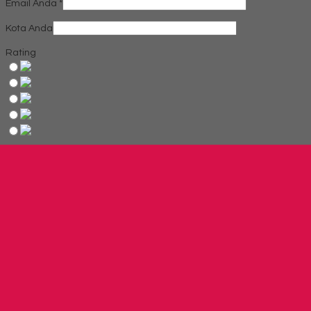
Email Anda
*
Kota Anda
Rating
Produk Terkait
Produk Terbaru
Produk Terkait Lemari Arsip Donati DOC 48
Hubungi Kami
Lemari Arsip Donati DOC 55
*Harga Hubungi CS
Telepon
03199900316
Whatsapp
082229539969