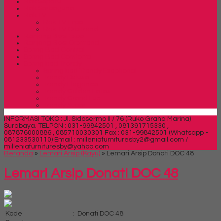
Rak Sepatu
Rak Serbaguna
Rak TV
Rak TV Expo
Rak TV Orbitrend
Ranjang Besi Expo
Ranjang Besi Orbitrend
Spring Bed Central
Spring Bed Comforta
Spring bed Trendy
Spring bed Trendy Exeptional
Trendy Deluxe
Trendy Elegance
Trendy Golden Latex
Trendy Grand Lux
Trendy Super
INFORMASI TOKO : Jl. Sidosermo II / 76 (Ruko Graha Marina)
Surabaya.
TELPON : 031-99842501 , 081391715330 ,
087876000886 , 085710030301 Fax : 031-99842501 (Whatsapp -
081233530110)
Email : milleniafurnituresby2@gmail.com /
milleniafurnituresby@yahoo.com
Beranda
»
Lemari Arsip (Kayu)
»
Lemari Arsip Donati DOC 48
Lemari Arsip Donati DOC 48
Kode
:
Donati DOC 48