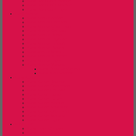
Kursi Bar/ Cafe Indachi
Kursi Bar/ Cafe Savello
Kursi Bar/ Cafe Tiger
Kursi Kantor
Kursi Kantor Ardent
Kursi Kantor Carrera
Kursi Kantor Chairman
Kursi Kantor Chitose
Kursi Kantor Donati
Kursi Kantor Ergotec
Kursi Kantor Indachi
Kursi Kantor Polaris
Kursi kantor Savello
Kursi Kantor Stramm
Kursi Kantor Tiger
Kursi Kantor Verona
Kursi Direktur Verona
Kursi Staff Verona
Kursi Kuliah
Kursi Kuliah Brother
Kursi Kuliah Chairman
Kursi Kuliah Chitose
Kursi Kuliah Donati
Kursi Kuliah Futura
Kursi Kuliah Indachi
Kursi Kuliah New Star
Kursi Kuliah Orbitrend
Kursi Kuliah Savello
Kursi Kuliah Tiger
Kursi Lipat
Kursi Lipat Chitose
Kursi Lipat Futura