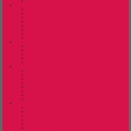
Kursi Lipat New Star
Kursi Susun
Kursi Susun Chairman
Kursi Susun Chitose
Kursi Susun Donati
Kursi Susun Futura
Kursi Susun Indachi
Kursi Susun New Star
Kursi Susun Savello
Kursi Susun Tiger
Kursi Tunggu
Kursi Tunggu Chairman
Kursi Tunggu Donati
Kursi Tunggu Indachi
Kursi Tunggu Savello
Kursi Tunggu Tiger
Laci Dorong
Laci Dorong Donati
Laci Dorong Expo
Laci Dorong Highpoint
Laci Dorong Indachi
Laci Dorong Modera
Laci Dorong Orbitrend
Laci Dorong Uno
Laci Dorong Vip
Lemari Arsip
Lemari Arsip Alba
Lemari Arsip Brother
Lemari Arsip Elite
Lemari Arsip Emporium
Lemari Arsip Kozure
Lemari Arsip Lion