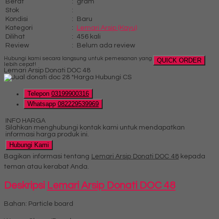
Berat
:
gram
Stok
:
Kondisi
:
Baru
Kategori
:
Lemari Arsip (Kayu)
Dilihat
:
456 kali
Review
:
Belum ada review
Hubungi kami secara langsung untuk pemesanan yang
QUICK ORDER
lebih cepat!
Lemari Arsip Donati DOC 48
*Harga Hubungi CS
Telepon
03199900316
Whatsapp
082229539969
INFO HARGA
Silahkan menghubungi kontak kami untuk mendapatkan
informasi harga produk ini.
Hubungi Kami
Bagikan informasi tentang
Lemari Arsip Donati DOC 48
kepada
teman atau kerabat Anda.
Deskripsi
Lemari Arsip Donati DOC 48
Bahan: Particle board