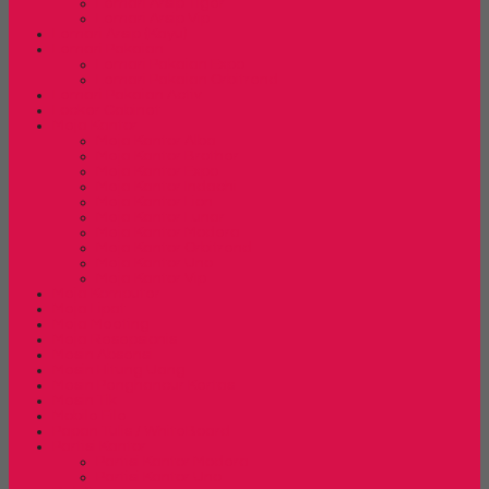
Lemari Arsip Tiger
Lemari Arsip Vip
Lemari Arsip (Kayu)
Lemari Pakaian
Lemari Pakaian Expo
Lemari Pakaian Orbitrend
Lemari Pakaian Activ
Locker Cabinet
Meja Kantor
Meja Kantor Alba
Meja Kantor Brother
Meja Kantor Expo
Meja Kantor Indachi
Meja Kantor Lion
Meja Kantor Lunar
Meja Kantor Modera
Meja Kantor Orbitrend
Meja Kantor Uno
Meja Kantor Vip
Meja Komputer
Meja Lipat
Meja Meeting
Meja Resepsionis
Mesin Absensi
Mesin Hitung Uang
Mesin Penghancur Kertas
Mesin Tik
Mobile File
Papan Tulis / WhiteBoard
Partisi Kantor
Partisi Kantor Modera
Partisi Kantor Uno