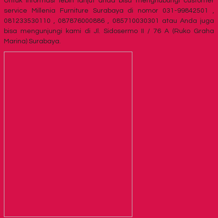
Untuk informasi lebih lanjut anda bisa menghubungi customer
service Millenia Furniture Surabaya di nomor 031-99842501 ,
081233530110 , 087876000886 , 085710030301 atau Anda juga
bisa mengunjungi kami di Jl. Sidosermo II / 76 A (Ruko Graha
Marina) Surabaya.