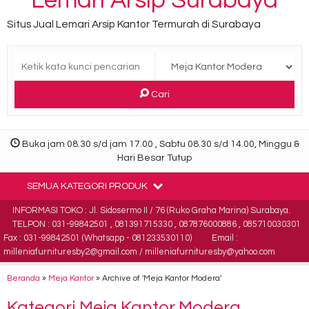
Lemari Arsip Surabaya
Situs Jual Lemari Arsip Kantor Termurah di Surabaya
Cari
Buka jam 08.30 s/d jam 17.00 , Sabtu 08.30 s/d 14.00, Minggu &
Hari Besar Tutup
SEMUA KATEGORI PRODUK
INFORMASI TOKO : Jl. Sidosermo II / 76 (Ruko Graha Marina) Surabaya.
TELPON : 031-99842501 , 081391715330 , 087876000886 , 085710030301
Fax : 031-99842501 (Whatsapp - 081233530110)
Email :
milleniafurnituresby2@gmail.com / milleniafurnituresby@yahoo.com
Beranda
»
Meja Kantor
»
Archive of 'Meja Kantor Modera'
Kategori
Meja Kantor Modera