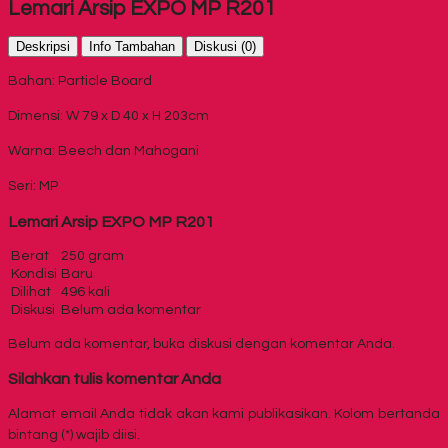
Lemari Arsip EXPO MP R201
Deskripsi
Info Tambahan
Diskusi (0)
Bahan: Particle Board
Dimensi: W 79 x D 40 x H 203cm
Warna: Beech dan Mahogani
Seri: MP
Lemari Arsip EXPO MP R201
Berat
250 gram
Kondisi
Baru
Dilihat
496 kali
Diskusi
Belum ada komentar
Belum ada komentar, buka diskusi dengan komentar Anda.
Silahkan tulis komentar Anda
Alamat email Anda tidak akan kami publikasikan. Kolom bertanda
bintang (*) wajib diisi.