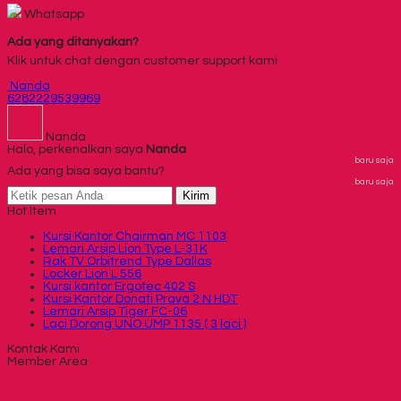
Whatsapp
Ada yang ditanyakan?
Klik untuk chat dengan customer support kami
Nanda
6282229539969
Nanda
Halo, perkenalkan saya
Nanda
baru saja
Ada yang bisa saya bantu?
baru saja
Kirim
Hot Item
Kursi Kantor Chairman MC 1103
Lemari Arsip Lion Type L-31K
Rak TV Orbitrend Type Dallas
Locker Lion L 556
Kursi kantor Ergotec 402 S
Kursi Kantor Donati Prava 2 N HDT
Lemari Arsip Tiger FC-06
Laci Dorong UNO UMP 1135 ( 3 laci )
Kontak Kami
Member Area