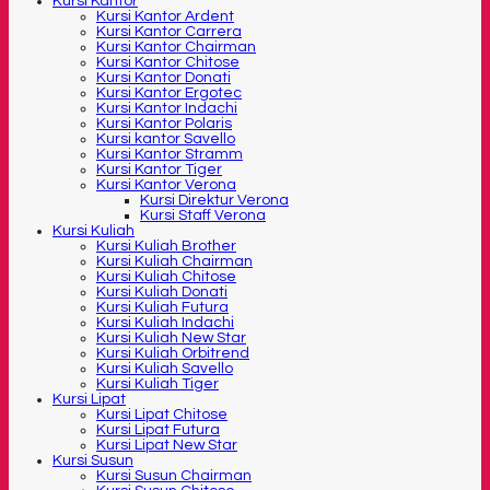
Kursi Kantor
Kursi Kantor Ardent
Kursi Kantor Carrera
Kursi Kantor Chairman
Kursi Kantor Chitose
Kursi Kantor Donati
Kursi Kantor Ergotec
Kursi Kantor Indachi
Kursi Kantor Polaris
Kursi kantor Savello
Kursi Kantor Stramm
Kursi Kantor Tiger
Kursi Kantor Verona
Kursi Direktur Verona
Kursi Staff Verona
Kursi Kuliah
Kursi Kuliah Brother
Kursi Kuliah Chairman
Kursi Kuliah Chitose
Kursi Kuliah Donati
Kursi Kuliah Futura
Kursi Kuliah Indachi
Kursi Kuliah New Star
Kursi Kuliah Orbitrend
Kursi Kuliah Savello
Kursi Kuliah Tiger
Kursi Lipat
Kursi Lipat Chitose
Kursi Lipat Futura
Kursi Lipat New Star
Kursi Susun
Kursi Susun Chairman