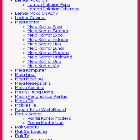
Lemari Pakaian
Lemari Pakaian Expo
Lemari Pakaian Orbitrend
Lemari Pakaian Activ
Locker Cabinet
Meja Kantor
Meja Kantor Alba
Meja Kantor Brother
Meja Kantor Expo
Meja Kantor Indachi
Meja Kantor Lion
Meja Kantor Lunar
Meja Kantor Modera
Meja Kantor Orbitrend
Meja Kantor Uno
Meja Kantor Vip
Meja Komputer
Meja Lipat
Meja Meeting
Meja Resepsionis
Mesin Absensi
Mesin Hitung Uang
Mesin Penghancur Kertas
Mesin Tik
Mobile File
Papan Tulis / WhiteBoard
Partisi Kantor
Partisi Kantor Modera
Partisi Kantor Uno
Rak Sepatu
Rak Serbaguna
Rak TV