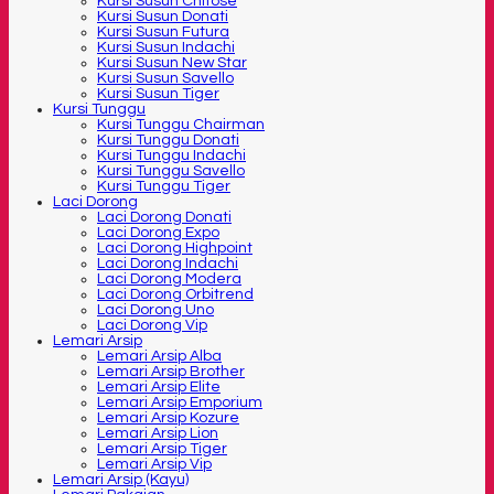
Kursi Susun Chitose
Kursi Susun Donati
Kursi Susun Futura
Kursi Susun Indachi
Kursi Susun New Star
Kursi Susun Savello
Kursi Susun Tiger
Kursi Tunggu
Kursi Tunggu Chairman
Kursi Tunggu Donati
Kursi Tunggu Indachi
Kursi Tunggu Savello
Kursi Tunggu Tiger
Laci Dorong
Laci Dorong Donati
Laci Dorong Expo
Laci Dorong Highpoint
Laci Dorong Indachi
Laci Dorong Modera
Laci Dorong Orbitrend
Laci Dorong Uno
Laci Dorong Vip
Lemari Arsip
Lemari Arsip Alba
Lemari Arsip Brother
Lemari Arsip Elite
Lemari Arsip Emporium
Lemari Arsip Kozure
Lemari Arsip Lion
Lemari Arsip Tiger
Lemari Arsip Vip
Lemari Arsip (Kayu)