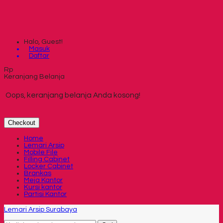
Halo, Guest!
Masuk
Daftar
Rp
Keranjang Belanja
Oops, keranjang belanja Anda kosong!
Checkout
Home
Lemari Arsip
Mobile File
Filling Cabinet
Locker Cabinet
Brankas
Meja Kantor
Kursi kantor
Partisi Kantor
Lemari Arsip Surabaya