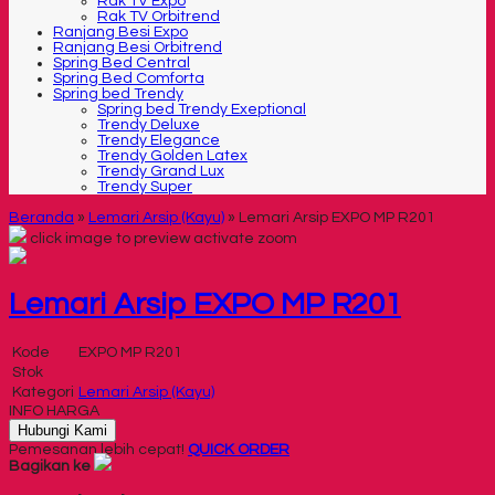
Rak TV Expo
Rak TV Orbitrend
Ranjang Besi Expo
Ranjang Besi Orbitrend
Spring Bed Central
Spring Bed Comforta
Spring bed Trendy
Spring bed Trendy Exeptional
Trendy Deluxe
Trendy Elegance
Trendy Golden Latex
Trendy Grand Lux
Trendy Super
Beranda
»
Lemari Arsip (Kayu)
»
Lemari Arsip EXPO MP R201
click image to preview
activate zoom
Lemari Arsip EXPO MP R201
Kode
EXPO MP R201
Stok
Kategori
Lemari Arsip (Kayu)
INFO HARGA
Hubungi Kami
Pemesanan lebih cepat!
QUICK ORDER
Bagikan ke