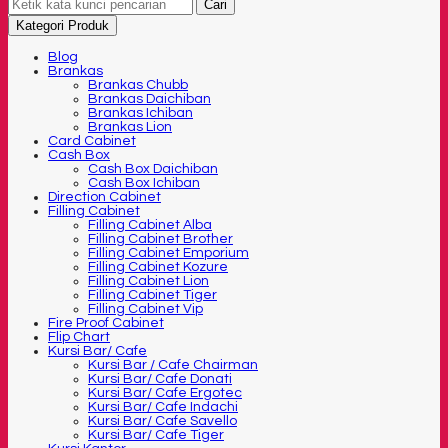
Cari
Kategori Produk
Blog
Brankas
Brankas Chubb
Brankas Daichiban
Brankas Ichiban
Brankas Lion
Card Cabinet
Cash Box
Cash Box Daichiban
Cash Box Ichiban
Direction Cabinet
Filling Cabinet
Filling Cabinet Alba
Filling Cabinet Brother
Filling Cabinet Emporium
Filling Cabinet Kozure
Filling Cabinet Lion
Filling Cabinet Tiger
Filling Cabinet Vip
Fire Proof Cabinet
Flip Chart
Kursi Bar/ Cafe
Kursi Bar / Cafe Chairman
Kursi Bar/ Cafe Donati
Kursi Bar/ Cafe Ergotec
Kursi Bar/ Cafe Indachi
Kursi Bar/ Cafe Savello
Kursi Bar/ Cafe Tiger