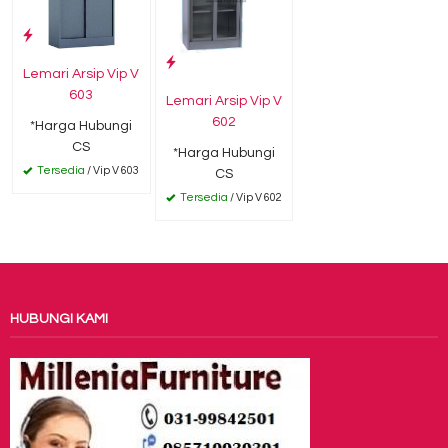
Lemari Arsip Vip V
603
Lemari Arsip Vip V
602
*Harga Hubungi
CS
*Harga Hubungi
Tersedia
/ Vip V 603
CS
Tersedia
/ Vip V 602
HUBUNGI KAMI