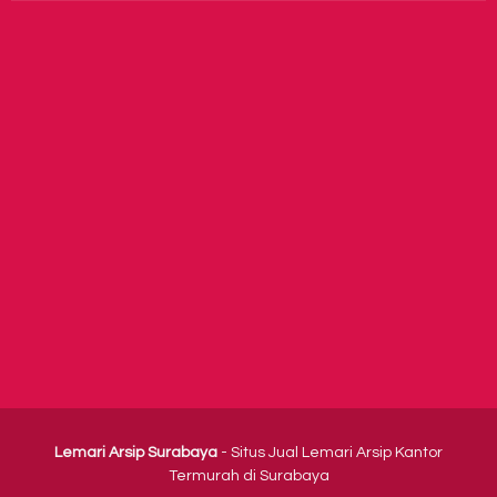
Lemari Arsip Surabaya
- Situs Jual Lemari Arsip Kantor
Termurah di Surabaya