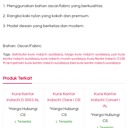
1. Menggunakan bahan oscar/fabric yang berkualitas.
2. Rangka kaki nylon yang kokoh dan premium.
3. Model desain yang berkelas dan modern.
Bahan: Oscar/Fabric
Tags:
distributor kursi indachi surabaya
,
harga kursi indachi surabaya
,
jual kursi
kantor indachi surabaya
,
kursi indachi murah surabaya
,
Kursi Kantor Indachi D 236
M
,
tempat beli kursi kantor indachi surabaya
,
toko kursi kantor indachi surabaya
Produk Terkait
Kursi Kantor
Kursi Kantor
Kursi Kantor
Indachi D 3003 AL
Indachi Clare I CR
Indachi Corvet I
AL
*Harga Hubungi
*Harga Hubungi
CS
CS
*Harga Hubungi
CS
Tersedia
Tersedia
Tersedia