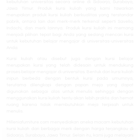
kebutuhan universitas secara online di Sidoarjo, Surabaya,
Kursi Kuliah
Jawa Timur. Produk kursi kuliah yang kami tawarkan
merupakan produk kursi kuliah berkualitas yang terstandar
Orbitrend SK-2
pabrik, antara lain dari merk-merk terkenal seperti Savello,
Indachi, dan merk lainnya. Produk kursi kuliah ini memang
Kursi Kantor
menjadi pilihan tepat bagi Anda yang sedang mencari kursi
untuk kebutuhan belajar mengajar di universitas-universitas
Chairman EC
Anda.
10
Kursi kuliah atau disebut juga dengan kursi belajar
merupakan kursi yang telah didesain untuk mendukung
Kursi Kantor
proses belajar mengajar di universitas. Bentuk dari kursi kuliah
inipun berbeda dengan bentuk kursi pada umumnya,
Stramm Type
terutama dilengkapi dengan papan meja yang dapat
Liverpool II GAR
digunakan sebagai alas untuk menulis sehingga dengan
menggunakan kursi kuliah tentu akan lebih praktis dan hemat
T2 HBNET
ruang karena tidak membutuhkan meja terpisah untuk
menulis.
Kursi Kantor
Milleniafurniture.com menyediakan aneka macam kebutuhan
kursi kuliah dari berbagai merk dengan harga terjangkau di
Savello Shelby
Sidoarjo, Surabaya, Jawa Timur. Selain itu, kami juga melayani