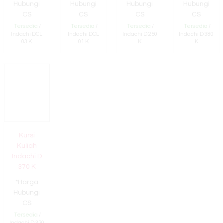
Hubungi
Hubungi
Hubungi
Hubungi
CS
CS
CS
CS
Tersedia
/
Tersedia
/
Tersedia
/
Tersedia
/
Indachi DCL
Indachi DCL
Indachi D 250
Indachi D 380
03 K
01 K
K
K
Kursi
Kuliah
Indachi D
370 K
*Harga
Hubungi
CS
Tersedia
/
Indachi D 370