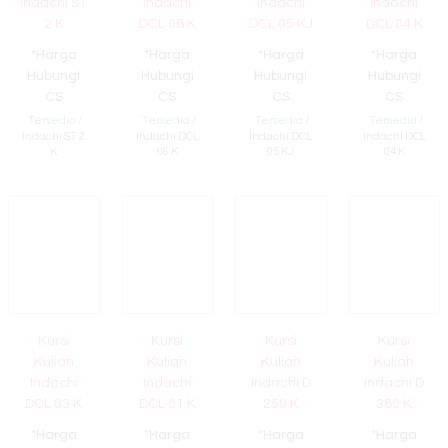
Indachi ST
Indachi
Indachi
Indachi
2 K
DCL 06 K
DCL 05 KJ
DCL 04 K
*Harga
*Harga
*Harga
*Harga
Hubungi
Hubungi
Hubungi
Hubungi
CS
CS
CS
CS
Tersedia
/
Tersedia
/
Tersedia
/
Tersedia
/
Indachi ST 2
Indachi DCL
Indachi DCL
Indachi DCL
K
06 K
05 KJ
04 K
Kursi
Kursi
Kursi
Kursi
Kuliah
Kuliah
Kuliah
Kuliah
Indachi
Indachi
Indachi D
Indachi D
DCL 03 K
DCL 01 K
250 K
380 K
*Harga
*Harga
*Harga
*Harga