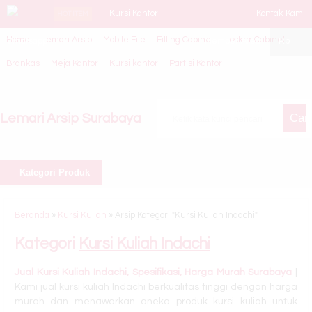
Kursi Kantor
Kontak Kami
HOT ITEM
Home
Lemari Arsip
Mobile File
Filling Cabinet
Locker Cabinet
Whatsapp
Indachi Cyver I
Member Area
Rp
Brankas
Meja Kantor
Kursi kantor
Partisi Kantor
N
Kursi Bar
Lemari Arsip Surabaya
Cari
Savello Domino
L
Kategori Produk
Lemari Pakaian
Orbitrend Type
Beranda
»
Kursi Kuliah
»
Arsip Kategori "Kursi Kuliah Indachi"
AR 5121
Kategori
Kursi Kuliah Indachi
Kursi Susun
Jual Kursi Kuliah Indachi, Spesifikasi, Harga Murah Surabaya
|
Kami jual kursi kuliah Indachi berkualitas tinggi dengan harga
New Star KT 01
murah dan menawarkan aneka produk kursi kuliah untuk