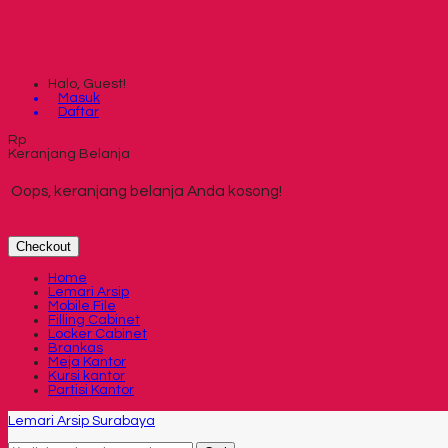
Halo, Guest!
Masuk
Daftar
Rp
Keranjang Belanja
Oops, keranjang belanja Anda kosong!
Checkout
Home
Lemari Arsip
Mobile File
Filling Cabinet
Locker Cabinet
Brankas
Meja Kantor
Kursi kantor
Partisi Kantor
Lemari Arsip Surabaya