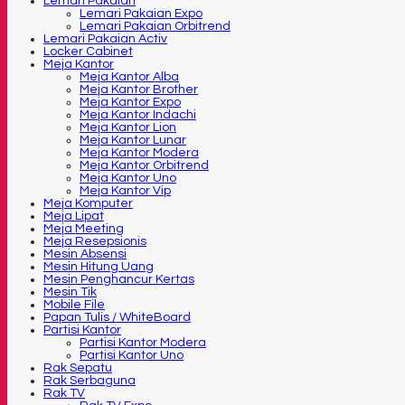
Lemari Pakaian
Lemari Pakaian Expo
Lemari Pakaian Orbitrend
Lemari Pakaian Activ
Locker Cabinet
Meja Kantor
Meja Kantor Alba
Meja Kantor Brother
Meja Kantor Expo
Meja Kantor Indachi
Meja Kantor Lion
Meja Kantor Lunar
Meja Kantor Modera
Meja Kantor Orbitrend
Meja Kantor Uno
Meja Kantor Vip
Meja Komputer
Meja Lipat
Meja Meeting
Meja Resepsionis
Mesin Absensi
Mesin Hitung Uang
Mesin Penghancur Kertas
Mesin Tik
Mobile File
Papan Tulis / WhiteBoard
Partisi Kantor
Partisi Kantor Modera
Partisi Kantor Uno
Rak Sepatu
Rak Serbaguna
Rak TV