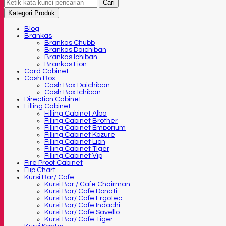
Cari
Kategori Produk
Blog
Brankas
Brankas Chubb
Brankas Daichiban
Brankas Ichiban
Brankas Lion
Card Cabinet
Cash Box
Cash Box Daichiban
Cash Box Ichiban
Direction Cabinet
Filling Cabinet
Filling Cabinet Alba
Filling Cabinet Brother
Filling Cabinet Emporium
Filling Cabinet Kozure
Filling Cabinet Lion
Filling Cabinet Tiger
Filling Cabinet Vip
Fire Proof Cabinet
Flip Chart
Kursi Bar/ Cafe
Kursi Bar / Cafe Chairman
Kursi Bar/ Cafe Donati
Kursi Bar/ Cafe Ergotec
Kursi Bar/ Cafe Indachi
Kursi Bar/ Cafe Savello
Kursi Bar/ Cafe Tiger