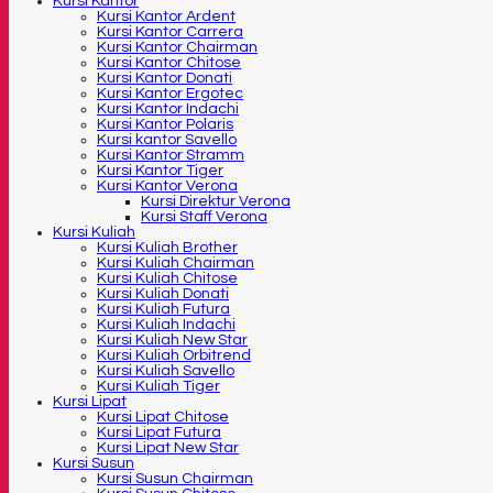
Kursi Kantor
Kursi Kantor Ardent
Kursi Kantor Carrera
Kursi Kantor Chairman
Kursi Kantor Chitose
Kursi Kantor Donati
Kursi Kantor Ergotec
Kursi Kantor Indachi
Kursi Kantor Polaris
Kursi kantor Savello
Kursi Kantor Stramm
Kursi Kantor Tiger
Kursi Kantor Verona
Kursi Direktur Verona
Kursi Staff Verona
Kursi Kuliah
Kursi Kuliah Brother
Kursi Kuliah Chairman
Kursi Kuliah Chitose
Kursi Kuliah Donati
Kursi Kuliah Futura
Kursi Kuliah Indachi
Kursi Kuliah New Star
Kursi Kuliah Orbitrend
Kursi Kuliah Savello
Kursi Kuliah Tiger
Kursi Lipat
Kursi Lipat Chitose
Kursi Lipat Futura
Kursi Lipat New Star
Kursi Susun
Kursi Susun Chairman