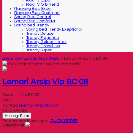
Rak TV Expo
Rak TV Orbitrend
Ranjang Besi Expo
Ranjang Besi Orbitrend
Spring Bed Central
Spring Bed Comforta
Spring bed Trendy
Spring bed Trendy Exeptional
Trendy Deluxe
Trendy Elegance
Trendy Golden Latex
Trendy Grand Lux
Trendy Super
Beranda
»
Lemari Arsip (Kayu)
»
Lemari Arsip Vip BC 08
click image to preview
activate zoom
Lemari Arsip Vip BC 08
Kode
Vip BC 08
Stok
Kategori
Lemari Arsip (Kayu)
INFO HARGA
Hubungi Kami
Pemesanan lebih cepat!
QUICK ORDER
Bagikan ke