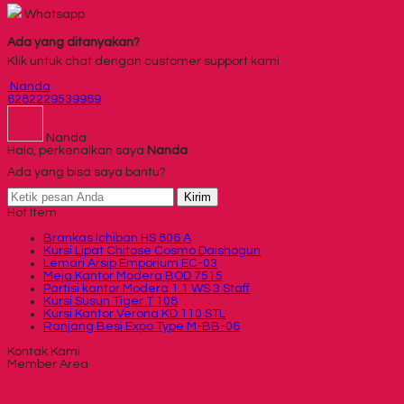
Whatsapp
Ada yang ditanyakan?
Klik untuk chat dengan customer support kami
Nanda
6282229539969
Nanda
Halo, perkenalkan saya
Nanda
Ada yang bisa saya bantu?
Kirim
Hot Item
Brankas Ichiban HS 806 A
Kursi Lipat Chitose Cosmo Daishogun
Lemari Arsip Emporium EC-03
Meja Kantor Modera BOD 7515
Partisi kantor Modera 1.1 WS 3 Staff
Kursi Susun Tiger T 108
Kursi Kantor Verona KD 110 STL
Ranjang Besi Expo Type M-BB-06
Kontak Kami
Member Area