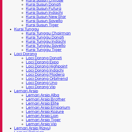
Kursi Susun Chitose
Kursi Susun Donati
Kursi Susun Futura
Kursi Susun Indachi
Kursi Susun New Star
Kursi Susun Savello
Kursi Susun Tiger
Kursi Tunggu
Kursi Tunggu Chairman
Kursi Tunggu Donati
Kursi Tunggu Indachi
Kursi Tunggu Savello
Kursi Tunggu Tiger
Laci Dorong
Laci Dorong Donati
Laci Dorong Expo
Laci Dorong Highpoint
Laci Dorong Indachi
Laci Dorong Modera
Laci Dorong Orbitrend
Laci Dorong Uno
Laci Dorong Vip
Lemari Arsip
Lemari Arsip Alba
Lemari Arsip Brother
Lemari Arsip Elite
Lemari Arsip Emporium
Lemari Arsip Kozure
Lemari Arsip Lion
Lemari Arsip Tiger
Lemari Arsip Vip
Lemari Arsip (Kayu)