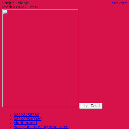
Lanjut Belanja
Checkout
Produk Quick Order
Lihat Detail
08123456789
082229539969
okethemeid
hokkyfurniture03@gmail.com