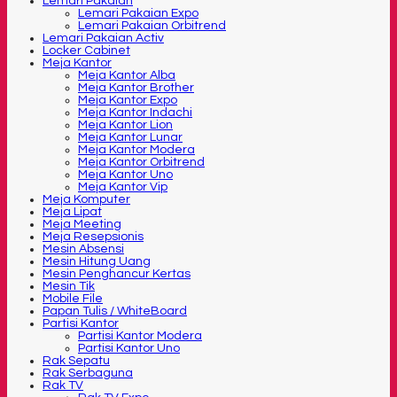
Lemari Pakaian
Lemari Pakaian Expo
Lemari Pakaian Orbitrend
Lemari Pakaian Activ
Locker Cabinet
Meja Kantor
Meja Kantor Alba
Meja Kantor Brother
Meja Kantor Expo
Meja Kantor Indachi
Meja Kantor Lion
Meja Kantor Lunar
Meja Kantor Modera
Meja Kantor Orbitrend
Meja Kantor Uno
Meja Kantor Vip
Meja Komputer
Meja Lipat
Meja Meeting
Meja Resepsionis
Mesin Absensi
Mesin Hitung Uang
Mesin Penghancur Kertas
Mesin Tik
Mobile File
Papan Tulis / WhiteBoard
Partisi Kantor
Partisi Kantor Modera
Partisi Kantor Uno
Rak Sepatu
Rak Serbaguna
Rak TV