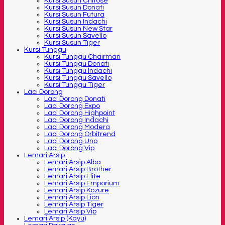
Kursi Susun Chitose
Kursi Susun Donati
Kursi Susun Futura
Kursi Susun Indachi
Kursi Susun New Star
Kursi Susun Savello
Kursi Susun Tiger
Kursi Tunggu
Kursi Tunggu Chairman
Kursi Tunggu Donati
Kursi Tunggu Indachi
Kursi Tunggu Savello
Kursi Tunggu Tiger
Laci Dorong
Laci Dorong Donati
Laci Dorong Expo
Laci Dorong Highpoint
Laci Dorong Indachi
Laci Dorong Modera
Laci Dorong Orbitrend
Laci Dorong Uno
Laci Dorong Vip
Lemari Arsip
Lemari Arsip Alba
Lemari Arsip Brother
Lemari Arsip Elite
Lemari Arsip Emporium
Lemari Arsip Kozure
Lemari Arsip Lion
Lemari Arsip Tiger
Lemari Arsip Vip
Lemari Arsip (Kayu)