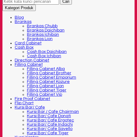
Cari
Kategori Produk
Blog
Brankas
Brankas Chubb
Brankas Daichiban
Brankas Ichiban
Brankas Lion
Card Cabinet
Cash Box
Cash Box Daichiban
Cash Box Ichiban
Direction Cabinet
Filling Cabinet
Filling Cabinet Alba
Filling Cabinet Brother
Filling Cabinet Emporium
Filling Cabinet Kozure
Filling Cabinet Lion
Filling Cabinet Tiger
Filling Cabinet Vip
Fire Proof Cabinet
Flip Chart
Kursi Bar/ Cafe
Kursi Bar / Cafe Chairman
Kursi Bar/ Cafe Donati
Kursi Bar/ Cafe Ergotec
Kursi Bar/ Cafe Indachi
Kursi Bar/ Cafe Savello
Kursi Bar/ Cafe Tiger