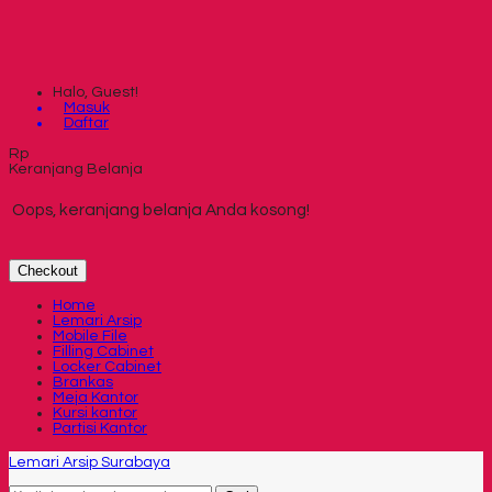
Halo, Guest!
Masuk
Daftar
Rp
Keranjang Belanja
Oops, keranjang belanja Anda kosong!
Checkout
Home
Lemari Arsip
Mobile File
Filling Cabinet
Locker Cabinet
Brankas
Meja Kantor
Kursi kantor
Partisi Kantor
Lemari Arsip Surabaya