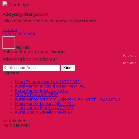
Whatsapp
Ada yang ditanyakan?
Klik untuk chat dengan customer support kami
Nanda
6282229539969
Nanda
Halo, perkenalkan saya
Nanda
baru saja
Ada yang bisa saya bantu?
baru saja
Kirim
Hot Item
Meja Resepsionis Uno URS 1932
Kursi Kantor Indachi Casa New I AL
Kursi Kantor Ergotec 751 U
Rak TV Expo VR-7539
Kursi Kantor Stramm Chievo I GAR Synch TX2 CBMET
Meja Kantor Lunar LMK 1475 L
Meja Kantor Modera VCD 221
Kursi Susun Savello Travis T0
Kontak Kami
Member Area