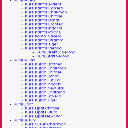
Kursi Kantor
Kursi Kantor Ardent
Kursi Kantor Carrera
Kursi Kantor Chairman
Kursi Kantor Chitose
Kursi Kantor Donati
Kursi Kantor Ergotec
Kursi Kantor Indachi
Kursi Kantor Polaris
Kursi kantor Savello
Kursi Kantor Stramm
Kursi Kantor Tiger
Kursi Kantor Verona
Kursi Direktur Verona
Kursi Staff Verona
Kursi Kuliah
Kursi Kuliah Brother
Kursi Kuliah Chairman
Kursi Kuliah Chitose
Kursi Kuliah Donati
Kursi Kuliah Futura
Kursi Kuliah Indachi
Kursi Kuliah New Star
Kursi Kuliah Orbitrend
Kursi Kuliah Savello
Kursi Kuliah Tiger
Kursi Lipat
Kursi Lipat Chitose
Kursi Lipat Futura
Kursi Lipat New Star
Kursi Susun
Kursi Susun Chairman