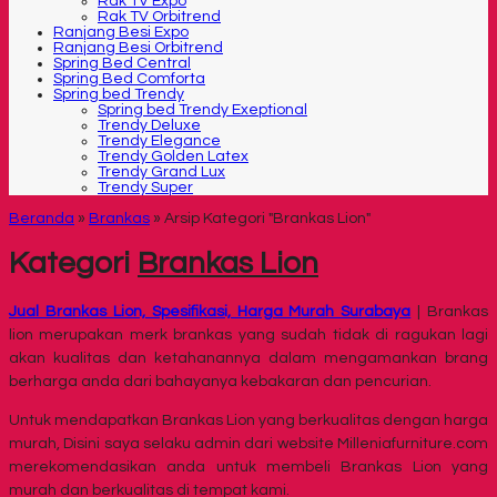
Rak TV Expo
Rak TV Orbitrend
Ranjang Besi Expo
Ranjang Besi Orbitrend
Spring Bed Central
Spring Bed Comforta
Spring bed Trendy
Spring bed Trendy Exeptional
Trendy Deluxe
Trendy Elegance
Trendy Golden Latex
Trendy Grand Lux
Trendy Super
Beranda
»
Brankas
»
Arsip Kategori "Brankas Lion"
Kategori
Brankas Lion
Jual Brankas Lion, Spesifikasi, Harga Murah Surabaya
| Brankas
lion merupakan merk brankas yang sudah tidak di ragukan lagi
akan kualitas dan ketahanannya dalam mengamankan brang
berharga anda dari bahayanya kebakaran dan pencurian.
Untuk mendapatkan Brankas Lion yang berkualitas dengan harga
murah, Disini saya selaku admin dari website Milleniafurniture.com
merekomendasikan anda untuk membeli Brankas Lion yang
murah dan berkualitas di tempat kami.