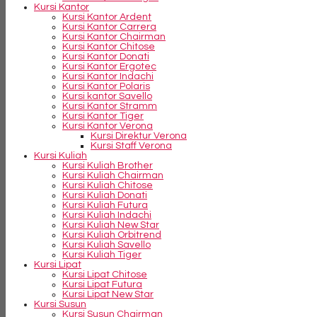
Kursi Kantor
Kursi Kantor Ardent
Kursi Kantor Carrera
Kursi Kantor Chairman
Kursi Kantor Chitose
Kursi Kantor Donati
Kursi Kantor Ergotec
Kursi Kantor Indachi
Kursi Kantor Polaris
Kursi kantor Savello
Kursi Kantor Stramm
Kursi Kantor Tiger
Kursi Kantor Verona
Kursi Direktur Verona
Kursi Staff Verona
Kursi Kuliah
Kursi Kuliah Brother
Kursi Kuliah Chairman
Kursi Kuliah Chitose
Kursi Kuliah Donati
Kursi Kuliah Futura
Kursi Kuliah Indachi
Kursi Kuliah New Star
Kursi Kuliah Orbitrend
Kursi Kuliah Savello
Kursi Kuliah Tiger
Kursi Lipat
Kursi Lipat Chitose
Kursi Lipat Futura
Kursi Lipat New Star
Kursi Susun
Kursi Susun Chairman