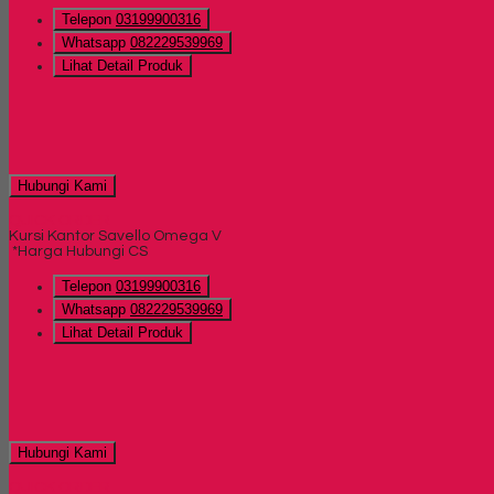
Telepon
03199900316
Whatsapp
082229539969
Lihat Detail Produk
Hubungi Kami
QUICK ORDER
Kursi Kantor Savello Omega V
*Harga Hubungi CS
Telepon
03199900316
Whatsapp
082229539969
Lihat Detail Produk
Hubungi Kami
QUICK ORDER