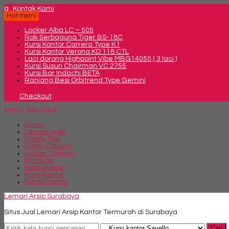
q
Kontak Kami
Hot Item!
Locker Alba LC – 505
Rak Serbaguna Tiger BS-18C
Kursi Kantor Carrera Type K1
Kursi Kantor Verona KD 118 CTL
Laci dorong Highpoint Vibe MBG14050 ( 3 laci )
Kursi Susun Chairman VC 2755
Kursi Bar Indachi BETA
Ranjang Besi Orbitrend Type Gemini
Checkout
MENU NAVIGASI
Home
Lemari Arsip
Mobile File
Filling Cabinet
Locker Cabinet
Brankas
Meja Kantor
Kursi kantor
Partisi Kantor
Lemari Arsip Surabaya
Situs Jual Lemari Arsip Kantor Termurah di Surabaya
Cari