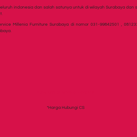
eluruh indonesia dan salah satunya untuk di wilayah Surabaya dan
t.
ervice Millenia Furniture Surabaya di nomor 031-99842501 , 081
abaya.
Kursi Kantor Savello Revo vt0
*Harga Hubungi CS