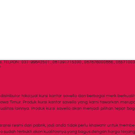
a.
TELPON : 031-99842501 , 081391715330 , 087876000886 , 0857100
m
distributor toko jual kursi kantor savello dan berbagai merk berkua
awa Timur. Produk kursi kantor savello yang kami tawarkan merupaka
erkualitas lainnya. Produk kursi savello akan menjadi pilihan tepat
ansi resmi dari pabrik, jadi anda tidak perlu khawatir untuk membeli 
ello sudah terbukti akan kualitasnya yang bagus dengan harga terjan