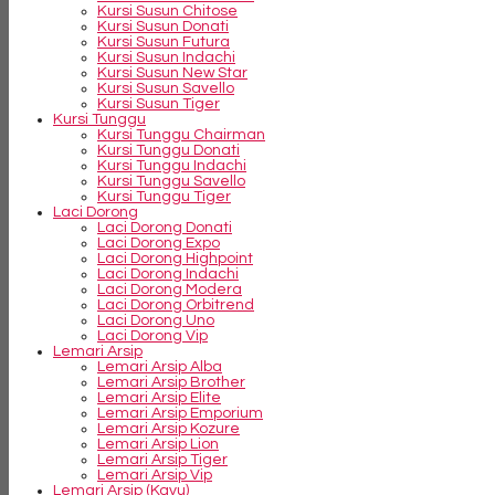
Kursi Susun Chitose
Kursi Susun Donati
Kursi Susun Futura
Kursi Susun Indachi
Kursi Susun New Star
Kursi Susun Savello
Kursi Susun Tiger
Kursi Tunggu
Kursi Tunggu Chairman
Kursi Tunggu Donati
Kursi Tunggu Indachi
Kursi Tunggu Savello
Kursi Tunggu Tiger
Laci Dorong
Laci Dorong Donati
Laci Dorong Expo
Laci Dorong Highpoint
Laci Dorong Indachi
Laci Dorong Modera
Laci Dorong Orbitrend
Laci Dorong Uno
Laci Dorong Vip
Lemari Arsip
Lemari Arsip Alba
Lemari Arsip Brother
Lemari Arsip Elite
Lemari Arsip Emporium
Lemari Arsip Kozure
Lemari Arsip Lion
Lemari Arsip Tiger
Lemari Arsip Vip
Lemari Arsip (Kayu)