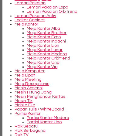
Lemari Pakaian
Lemari Pakaian Expo
Lemari Pakaian Orbitrend
Lemari Pakaian Activ
Locker Cabinet
Meja Kantor
Meja Kantor Alba
Meja Kantor Brother
Meja Kantor Expo
Meja Kantor Indachi
Meja Kantor Lion
Meja Kantor Lunar
Meja Kantor Modera
Meja Kantor Orbitrend
Meja Kantor Uno
Meja Kantor Vip
Meja Komputer
Meja Lipat
Meja Meeting
Meja Resepsionis
Mesin Absensi
Mesin Hitung Uang
Mesin Penghancur Kertas
Mesin Tik
Mobile File
Papan Tulis / WhiteBoard
Partisi Kantor
Partisi Kantor Modera
Partisi Kantor Uno
Rak Sepatu
Rak Serbaguna
Rak TV