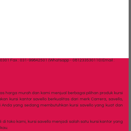
30301 Fax : 031-99842501 (Whatsapp - 081233530110)
Email :
litas harga murah dan kami menjual berbagai pilihan produk kursi
n kursi kantor savello berkualitas dari merk Carrera, savello,
 bagi Anda yang sedang membutuhkan kursi savello yang kuat dan
di toko kami, kursi savello menjadi salah satu kursi kantor yang
gkau.