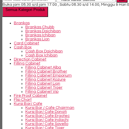
Buka jam 08.30 s/d jam 17.00 , Sabtu 08.30 s/d 14.00, Minggu & Hari
Semua Kategori Produk
Brankas
Brankas Chubb
Brankas Daichiban
Brankas Ichiban
Brankas Lion
Card Cabinet
Cash Box
Cash Box Daichiban
Cash Box Ichiban
Direction Cabinet
Filling Cabinet
Filling Cabinet Alba
Filling Cabinet Brother
Filling Cabinet Emporium
Filling Cabinet Kozure
Filling Cabinet Lion
Filling Cabinet Tiger
Filling Cabinet Vip
Fire Proof Cabinet
Flip Chart
Kursi Bar/ Cafe
Kursi Bar / Cafe Chairman
Kursi Bar/ Cafe Donati
Kursi Bar/ Cafe Ergotec
Kursi Bar/ Cafe Indachi
Kursi Bar/ Cafe Savello
Kursi Bar/ Cafe Tiger