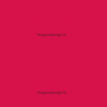
Kursi Kantor Savello Russo V
*Harga Hubungi CS
Kursi Kantor Savello Omega V
*Harga Hubungi CS