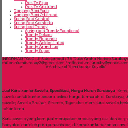
Rak TV Expo
Rak TV Orbitrend
Ranjang Besi Expo
Ranjang Besi Orbitrend
Spring Bed Central
Spring Bed Comforta
Spring bed Trendy
Spring bed Trendy Exeptional
Trendy Deluxe
Trendy Elegance
Trendy Golden Latex
Trendy Grand Lux
Trendy Super
INFORMASI TOKO : Jl. Sidosermo II / 76 (Ruko Graha Marina) Surabay
milleniafurnituresby2@gmail.com / milleniafurnituresby@yahoo.co
Beranda
»
Kursi Kantor
»
Archive of 'Kursi kantor Savello'
Kategori
Kursi kantor Savello
Jual Kursi kantor Savello, Spesifikasi, Harga Murah Surabaya
| Kami 
savello untuk kantor secara online harga termurah di Surabaya, J
savello, Savello,Brother, Stramm, Tiger dan merk kursi savello b
tahan lama.
Kursi savello yang kami jual merupakan produk yang asli dan bergar
banyak di cari oleh para perusahaan, di karnakan kursi kantor sav