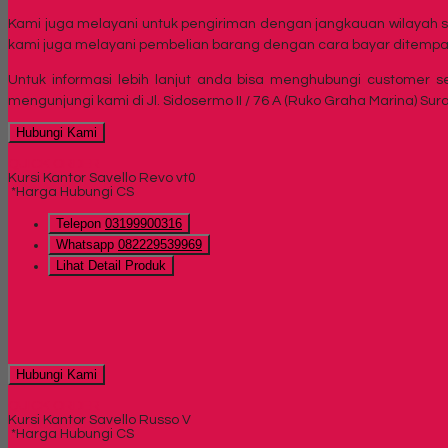
Kami juga melayani untuk pengiriman dengan jangkauan wilayah s
kami juga melayani pembelian barang dengan cara bayar ditempa
Untuk informasi lebih lanjut anda bisa menghubungi customer s
mengunjungi kami di Jl. Sidosermo II / 76 A (Ruko Graha Marina) Sur
Hubungi Kami
QUICK ORDER
Kursi Kantor Savello Revo vt0
*Harga Hubungi CS
Telepon
03199900316
Whatsapp
082229539969
Lihat Detail Produk
Hubungi Kami
QUICK ORDER
Kursi Kantor Savello Russo V
*Harga Hubungi CS