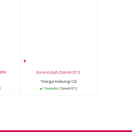
 MPR
Kursi Kuliah Donati ST 2
*Harga Hubungi CS
R
Tersedia
/ Donati ST 2