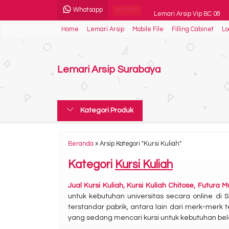
Whatsapp
Lemari Arsip Vip BC 08
HOT ITEM
Home
Lemari Arsip
Mobile File
Filling Cabinet
Lo
Kursi Kantor Stramm Napo
Brankas Ichiban HSC 40 
Lemari Arsip Surabaya
Kursi Kuliah Indachi DCL 
Meja meeting kotak Mode
Kategori Produk
Kursi Kantor Polaris B 40
Spring Bed Trendy Delux
Beranda
»
Arsip Kategori "Kursi Kuliah"
Lemari Arsip Brother B-3
Kategori
Kursi Kuliah
Jual Kursi Kuliah, Kursi Kuliah Chitose, Futura
untuk kebutuhan universitas secara online di 
terstandar pabrik, antara lain dari merk-merk t
yang sedang mencari kursi untuk kebutuhan bela