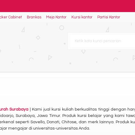
cker Cabinet
Brankas
Meja Kantor
Kursi kantor
Partisi Kantor
li 1 GAR T6
TA
06 K
ra BCT 1224
e Ukuran 160x200
04
 Murah Surabaya
| Kami jual kursi kuliah berkualitas tinggi dengan
Sidoarjo, Surabaya, Jawa Timur. Produk kursi belajar yang kami ta
erkenal seperti Savello, Donati, Chitose, dan merk lainnya. Produk 
jar mengajar di universitas-universitas Anda.