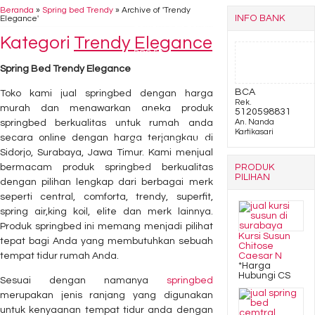
Beranda
»
Spring bed Trendy
»
Archive of 'Trendy
INFO BANK
Elegance'
Lemari Arsip Donati
Kategori
Trendy Elegance
DOC 55
Spring Bed Trendy Elegance
Kursi Lipat Chitose
BCA
Toko kami jual springbed dengan harga
Rek.
murah dan menawarkan aneka produk
5120598831
Yamato HAA
springbed berkualitas untuk rumah anda
An. Nanda
Kartikasari
secara online dengan harga terjangkau di
Filling Cabinet Alba FC
Sidorjo, Surabaya, Jawa Timur. Kami menjual
bermacam produk springbed berkualitas
PRODUK
112
PILIHAN
dengan pilihan lengkap dari berbagai merk
seperti central, comforta, trendy, superfit,
spring air,king koil, elite dan merk lainnya.
Produk springbed ini memang menjadi pilihat
Kursi Susun
tepat bagi Anda yang membutuhkan sebuah
Chitose
tempat tidur rumah Anda.
Caesar N
*Harga
Hubungi CS
Sesuai dengan namanya
springbed
merupakan jenis ranjang yang digunakan
untuk kenyaanan tempat tidur anda dengan