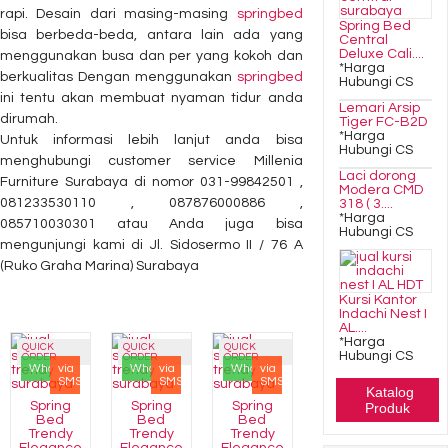
rapi. Desain dari masing-masing
springbed
Spring Bed
bisa berbeda-beda, antara lain ada yang
Central
Deluxe Cali....
menggunakan busa dan per yang kokoh dan
*Harga
berkualitas Dengan menggunakan
springbed
Hubungi CS
ini tentu akan membuat nyaman tidur anda
Lemari Arsip
dirumah.
Tiger FC-B2D
*Harga
Untuk informasi lebih lanjut anda bisa
Hubungi CS
menghubungi customer service Millenia
Laci dorong
Furniture Surabaya di nomor 031-99842501 ,
Modera CMD
081233530110 , 087876000886 ,
318 ( 3....
*Harga
085710030301 atau Anda juga bisa
Hubungi CS
mengunjungi kami di Jl. Sidosermo II / 76 A
(Ruko Graha Marina) Surabaya
Kursi Kantor
Indachi Nest I
AL....
*Harga
QUICK
QUICK
QUICK
Hubungi CS
ORDER
ORDER
ORDER
Whatsapp
via
Whatsapp
via
Whatsapp
via
SMS
SMS
SMS
Katalog
Spring
Spring
Spring
Produk
Bed
Bed
Bed
Trendy
Trendy
Trendy