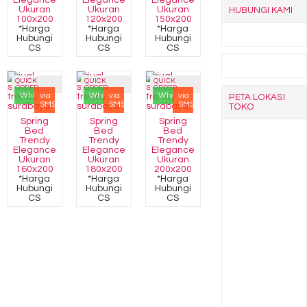
Elegance
Elegance
Elegance
Ukuran
Ukuran
Ukuran
HUBUNGI KAMI
100x200
120x200
150x200
*Harga
*Harga
*Harga
Hubungi
Hubungi
Hubungi
CS
CS
CS
QUICK
QUICK
QUICK
ORDER
ORDER
ORDER
Whatsapp
via
Whatsapp
via
Whatsapp
via
PETA LOKASI
SMS
SMS
SMS
TOKO
Spring
Spring
Spring
Bed
Bed
Bed
Trendy
Trendy
Trendy
Elegance
Elegance
Elegance
Ukuran
Ukuran
Ukuran
160x200
180x200
200x200
*Harga
*Harga
*Harga
Hubungi
Hubungi
Hubungi
CS
CS
CS