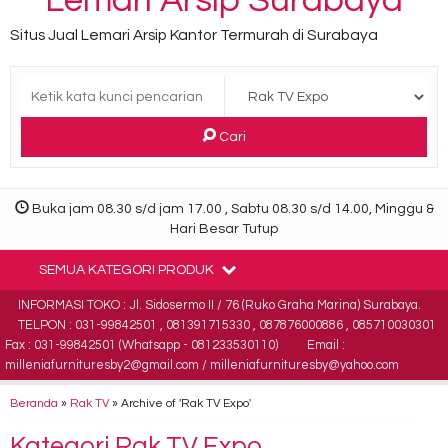
Lemari Arsip Surabaya
Situs Jual Lemari Arsip Kantor Termurah di Surabaya
Cari
Buka jam 08.30 s/d jam 17.00 , Sabtu 08.30 s/d 14.00, Minggu &
Hari Besar Tutup
SEMUA KATEGORI PRODUK
INFORMASI TOKO : Jl. Sidosermo II / 76 (Ruko Graha Marina) Surabaya.
TELPON : 031-99842501 , 081391715330 , 087876000886 , 085710030301
Fax : 031-99842501 (Whatsapp - 081233530110)
Email :
milleniafurnituresby2@gmail.com / milleniafurnituresby@yahoo.com
Beranda
»
Rak TV
»
Archive of 'Rak TV Expo'
Kategori
Rak TV Expo