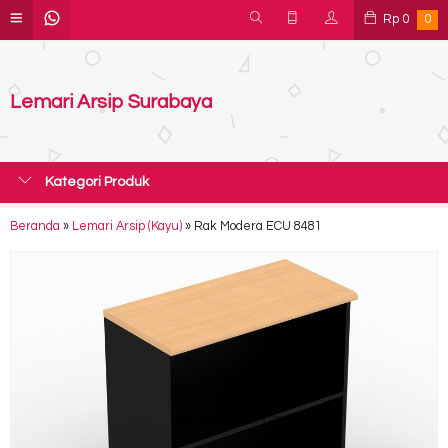
Rp
0
0
Lemari Arsip Surabaya
Kategori Produk
Beranda
»
Lemari Arsip (Kayu)
»
Rak Modera ECU 8481