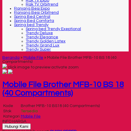
Rak TV Expo
Rak TV Orbitrend
Ranjang Besi Expo
Ranjang Besi Orbitrend
Spring Bed Central
Spring Bed Comforta
Spring bed Trendy
Spring bed Trendy Exeptional
Trendy Deluxe
Trendy Elegance
Trendy Golden Latex
Trendy Grand Lux
Trendy Super
Beranda
»
Mobile File
»
Mobile File Brother MFB-10 BS 18 (40
Compartments)
click image to preview
activate zoom
Mobile File Brother MFB-10 BS 18
(40 Compartments)
Kode
Brother MFB-10 BS18 (40 Compartments)
Stok
Tersedia
Kategori
Mobile File
INFO HARGA
Hubungi Kami