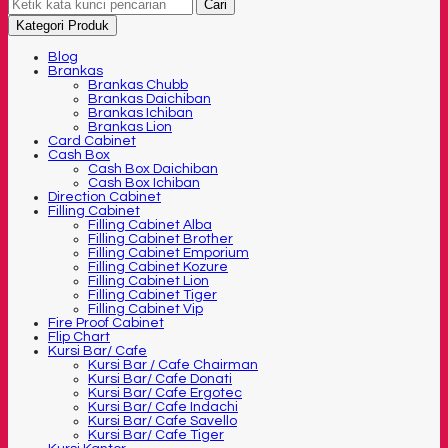
Cari
Kategori Produk
Blog
Brankas
Brankas Chubb
Brankas Daichiban
Brankas Ichiban
Brankas Lion
Card Cabinet
Cash Box
Cash Box Daichiban
Cash Box Ichiban
Direction Cabinet
Filling Cabinet
Filling Cabinet Alba
Filling Cabinet Brother
Filling Cabinet Emporium
Filling Cabinet Kozure
Filling Cabinet Lion
Filling Cabinet Tiger
Filling Cabinet Vip
Fire Proof Cabinet
Flip Chart
Kursi Bar/ Cafe
Kursi Bar / Cafe Chairman
Kursi Bar/ Cafe Donati
Kursi Bar/ Cafe Ergotec
Kursi Bar/ Cafe Indachi
Kursi Bar/ Cafe Savello
Kursi Bar/ Cafe Tiger