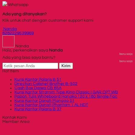
Whatsapp
Ada yang ditanyakan?
Klik untuk chat dengan customer support kami
Nanda
6282229539969
Nanda
Halo, perkenalkan saya
Nanda
baru saja
Ada yang bisa saya bantu?
baru saja
Kirim
Hot Item
Kursi Kantor Polaris B 51
Direction Cabinet Brother B-502
Cash Box Daiwa CB 65A
Kursi Kantor Stramm Type King Classic I GAR CPT WB
Papan Tulis Whiteboard Hanako 120 x 180 Single Fac
Kursi Kantor Donati Manggo S1
Kursi Kantor Donati Phantom 1 AL HDT
Kursi Kantor Polaris B 37
Kontak Kami
Member Area