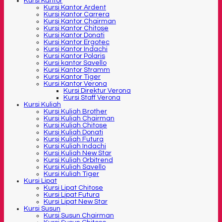
Kursi Kantor
Kursi Kantor Ardent
Kursi Kantor Carrera
Kursi Kantor Chairman
Kursi Kantor Chitose
Kursi Kantor Donati
Kursi Kantor Ergotec
Kursi Kantor Indachi
Kursi Kantor Polaris
Kursi kantor Savello
Kursi Kantor Stramm
Kursi Kantor Tiger
Kursi Kantor Verona
Kursi Direktur Verona
Kursi Staff Verona
Kursi Kuliah
Kursi Kuliah Brother
Kursi Kuliah Chairman
Kursi Kuliah Chitose
Kursi Kuliah Donati
Kursi Kuliah Futura
Kursi Kuliah Indachi
Kursi Kuliah New Star
Kursi Kuliah Orbitrend
Kursi Kuliah Savello
Kursi Kuliah Tiger
Kursi Lipat
Kursi Lipat Chitose
Kursi Lipat Futura
Kursi Lipat New Star
Kursi Susun
Kursi Susun Chairman