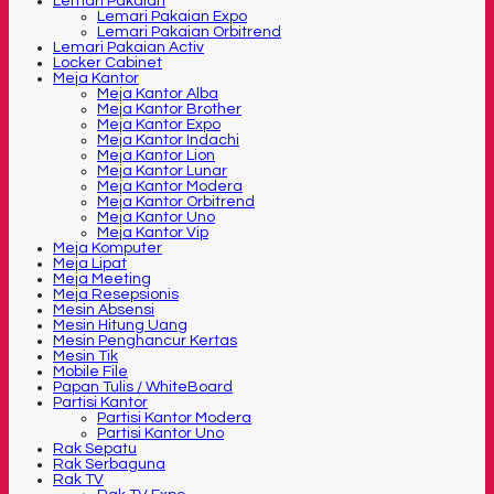
Lemari Pakaian
Lemari Pakaian Expo
Lemari Pakaian Orbitrend
Lemari Pakaian Activ
Locker Cabinet
Meja Kantor
Meja Kantor Alba
Meja Kantor Brother
Meja Kantor Expo
Meja Kantor Indachi
Meja Kantor Lion
Meja Kantor Lunar
Meja Kantor Modera
Meja Kantor Orbitrend
Meja Kantor Uno
Meja Kantor Vip
Meja Komputer
Meja Lipat
Meja Meeting
Meja Resepsionis
Mesin Absensi
Mesin Hitung Uang
Mesin Penghancur Kertas
Mesin Tik
Mobile File
Papan Tulis / WhiteBoard
Partisi Kantor
Partisi Kantor Modera
Partisi Kantor Uno
Rak Sepatu
Rak Serbaguna
Rak TV