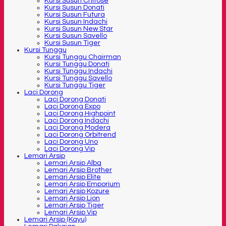
Kursi Susun Chitose
Kursi Susun Donati
Kursi Susun Futura
Kursi Susun Indachi
Kursi Susun New Star
Kursi Susun Savello
Kursi Susun Tiger
Kursi Tunggu
Kursi Tunggu Chairman
Kursi Tunggu Donati
Kursi Tunggu Indachi
Kursi Tunggu Savello
Kursi Tunggu Tiger
Laci Dorong
Laci Dorong Donati
Laci Dorong Expo
Laci Dorong Highpoint
Laci Dorong Indachi
Laci Dorong Modera
Laci Dorong Orbitrend
Laci Dorong Uno
Laci Dorong Vip
Lemari Arsip
Lemari Arsip Alba
Lemari Arsip Brother
Lemari Arsip Elite
Lemari Arsip Emporium
Lemari Arsip Kozure
Lemari Arsip Lion
Lemari Arsip Tiger
Lemari Arsip Vip
Lemari Arsip (Kayu)