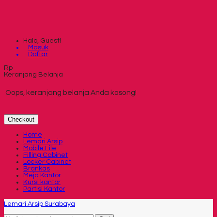
Halo, Guest!
Masuk
Daftar
Rp
Keranjang Belanja
Oops, keranjang belanja Anda kosong!
Checkout
Home
Lemari Arsip
Mobile File
Filling Cabinet
Locker Cabinet
Brankas
Meja Kantor
Kursi kantor
Partisi Kantor
Lemari Arsip Surabaya