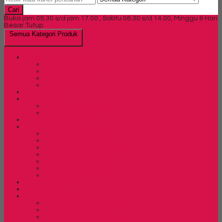
Cari
Buka jam 08.30 s/d jam 17.00 , Sabtu 08.30 s/d 14.00, Minggu & Hari
Besar Tutup
Semua Kategori Produk
Brankas
Brankas Chubb
Brankas Daichiban
Brankas Ichiban
Brankas Lion
Card Cabinet
Cash Box
Cash Box Daichiban
Cash Box Ichiban
Direction Cabinet
Filling Cabinet
Filling Cabinet Alba
Filling Cabinet Brother
Filling Cabinet Emporium
Filling Cabinet Kozure
Filling Cabinet Lion
Filling Cabinet Tiger
Filling Cabinet Vip
Fire Proof Cabinet
Flip Chart
Kursi Bar/ Cafe
Kursi Bar / Cafe Chairman
Kursi Bar/ Cafe Donati
Kursi Bar/ Cafe Ergotec