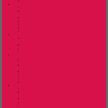
Kursi Lipat New Star
Kursi Susun
Kursi Susun Chairman
Kursi Susun Chitose
Kursi Susun Donati
Kursi Susun Futura
Kursi Susun Indachi
Kursi Susun New Star
Kursi Susun Savello
Kursi Susun Tiger
Kursi Tunggu
Kursi Tunggu Chairman
Kursi Tunggu Donati
Kursi Tunggu Indachi
Kursi Tunggu Savello
Kursi Tunggu Tiger
Laci Dorong
Laci Dorong Donati
Laci Dorong Expo
Laci Dorong Highpoint
Laci Dorong Indachi
Laci Dorong Modera
Laci Dorong Orbitrend
Laci Dorong Uno
Laci Dorong Vip
Lemari Arsip
Lemari Arsip Alba
Lemari Arsip Brother
Lemari Arsip Elite
Lemari Arsip Emporium
Lemari Arsip Kozure
Lemari Arsip Lion