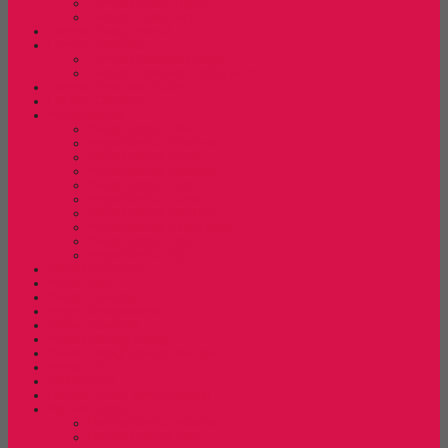
Lemari Arsip Tiger
Lemari Arsip Vip
Lemari Arsip (Kayu)
Lemari Pakaian
Lemari Pakaian Expo
Lemari Pakaian Orbitrend
Lemari Pakaian Activ
Locker Cabinet
Meja Kantor
Meja Kantor Alba
Meja Kantor Brother
Meja Kantor Expo
Meja Kantor Indachi
Meja Kantor Lion
Meja Kantor Lunar
Meja Kantor Modera
Meja Kantor Orbitrend
Meja Kantor Uno
Meja Kantor Vip
Meja Komputer
Meja Lipat
Meja Meeting
Meja Resepsionis
Mesin Absensi
Mesin Hitung Uang
Mesin Penghancur Kertas
Mesin Tik
Mobile File
Papan Tulis / WhiteBoard
Partisi Kantor
Partisi Kantor Modera
Partisi Kantor Uno