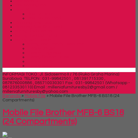
Rak Sepatu
Rak Serbaguna
Rak TV
Rak TV Expo
Rak TV Orbitrend
Ranjang Besi Expo
Ranjang Besi Orbitrend
Spring Bed Central
Spring Bed Comforta
Spring bed Trendy
Spring bed Trendy Exeptional
Trendy Deluxe
Trendy Elegance
Trendy Golden Latex
Trendy Grand Lux
Trendy Super
INFORMASI TOKO : Jl. Sidosermo II / 76 (Ruko Graha Marina)
Surabaya.
TELPON : 031-99842501 , 081391715330 ,
087876000886 , 085710030301 Fax : 031-99842501 (Whatsapp -
081233530110)
Email : milleniafurnituresby2@gmail.com /
milleniafurnituresby@yahoo.com
Beranda
»
Mobile File
»
Mobile File Brother MFB-6 BS18 (24
Compartments)
Mobile File Brother MFB-6 BS18
(24 Compartments)