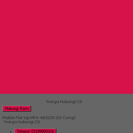
Produk Terkait
Produk Terbaru
Produk Terkait Mobile File Brother MFB-6 BS18 (24
Compartments)
Hubungi Kami
Mobile File Lion 37 ( 20 compartement )
*Harga Hubungi CS
Telepon
03199900316
Whatsapp
082229539969
Lihat Detail Produk
Mobile File Lion 37 ( 20 compartement )
*Harga Hubungi CS
Hubungi Kami
Mobile File Vip MFA-4BS225 (20 Comp)
*Harga Hubungi CS
Telepon
03199900316