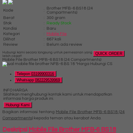
Brother MFB-6 BS18 (24
Kode
:
Compartments)
Berat
:
300 gram
Stok
:
Ready Stock
Kondisi
:
Baru
Kategori
:
Mobile File
Dilihat
:
667 kali
Review
:
Belum ada review
Hubungi kami secara langsung untuk pemesanan yang
QUICK ORDER
lebih cepat!
Mobile File Brother MFB-6 BS18 (24 Compartments)
*Harga Hubungi CS
Telepon
03199900316
Whatsapp
082229539969
INFO HARGA
Silahkan menghubungi kontak kami untuk mendapatkan
informasi harga produk ini.
Hubungi Kami
Bagikan informasi tentang
Mobile File Brother MFB-6 BS18 (24
Compartments)
kepada teman atau kerabat Anda.
Deskripsi
Mobile File Brother MFB-6 BS18