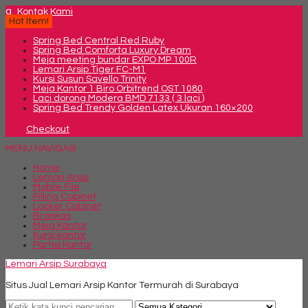
q
Kontak Kami
Hot Item!
Spring Bed Central Red Ruby
Spring Bed Comforta Luxury Dream
Meja meeting bundar EXPO MP 100R
Lemari Arsip Tiger FC-M1
Kursi Susun Savello Trinity
Meja Kantor 1 Biro Orbitrend OST 1080
Laci dorong Modera BMD 7133 ( 3 laci )
Spring Bed Trendy Golden Latex Ukuran 160×200
Checkout
MENU NAVIGASI
Home
Lemari Arsip
Mobile File
Filling Cabinet
Locker Cabinet
Brankas
Meja Kantor
Kursi kantor
Partisi Kantor
Lemari Arsip Surabaya
Situs Jual Lemari Arsip Kantor Termurah di Surabaya