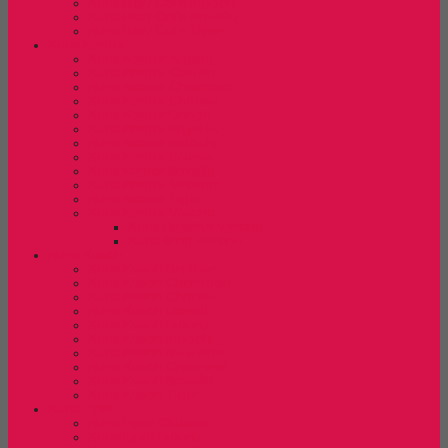
Kursi Bar/ Cafe Indachi
Kursi Bar/ Cafe Savello
Kursi Bar/ Cafe Tiger
Kursi Kantor
Kursi Kantor Ardent
Kursi Kantor Carrera
Kursi Kantor Chairman
Kursi Kantor Chitose
Kursi Kantor Donati
Kursi Kantor Ergotec
Kursi Kantor Indachi
Kursi Kantor Polaris
Kursi kantor Savello
Kursi Kantor Stramm
Kursi Kantor Tiger
Kursi Kantor Verona
Kursi Direktur Verona
Kursi Staff Verona
Kursi Kuliah
Kursi Kuliah Brother
Kursi Kuliah Chairman
Kursi Kuliah Chitose
Kursi Kuliah Donati
Kursi Kuliah Futura
Kursi Kuliah Indachi
Kursi Kuliah New Star
Kursi Kuliah Orbitrend
Kursi Kuliah Savello
Kursi Kuliah Tiger
Kursi Lipat
Kursi Lipat Chitose
Kursi Lipat Futura