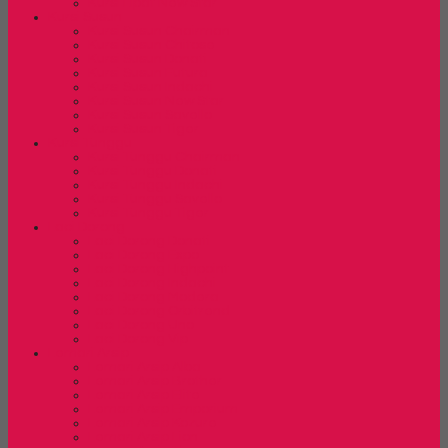
Kursi Lipat New Star
Kursi Susun
Kursi Susun Chairman
Kursi Susun Chitose
Kursi Susun Donati
Kursi Susun Futura
Kursi Susun Indachi
Kursi Susun New Star
Kursi Susun Savello
Kursi Susun Tiger
Kursi Tunggu
Kursi Tunggu Chairman
Kursi Tunggu Donati
Kursi Tunggu Indachi
Kursi Tunggu Savello
Kursi Tunggu Tiger
Laci Dorong
Laci Dorong Donati
Laci Dorong Expo
Laci Dorong Highpoint
Laci Dorong Indachi
Laci Dorong Modera
Laci Dorong Orbitrend
Laci Dorong Uno
Laci Dorong Vip
Lemari Arsip
Lemari Arsip Alba
Lemari Arsip Brother
Lemari Arsip Elite
Lemari Arsip Emporium
Lemari Arsip Kozure
Lemari Arsip Lion