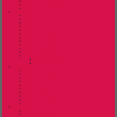
Kursi Bar/ Cafe Indachi
Kursi Bar/ Cafe Savello
Kursi Bar/ Cafe Tiger
Kursi Kantor
Kursi Kantor Ardent
Kursi Kantor Carrera
Kursi Kantor Chairman
Kursi Kantor Chitose
Kursi Kantor Donati
Kursi Kantor Ergotec
Kursi Kantor Indachi
Kursi Kantor Polaris
Kursi kantor Savello
Kursi Kantor Stramm
Kursi Kantor Tiger
Kursi Kantor Verona
Kursi Direktur Verona
Kursi Staff Verona
Kursi Kuliah
Kursi Kuliah Brother
Kursi Kuliah Chairman
Kursi Kuliah Chitose
Kursi Kuliah Donati
Kursi Kuliah Futura
Kursi Kuliah Indachi
Kursi Kuliah New Star
Kursi Kuliah Orbitrend
Kursi Kuliah Savello
Kursi Kuliah Tiger
Kursi Lipat
Kursi Lipat Chitose
Kursi Lipat Futura