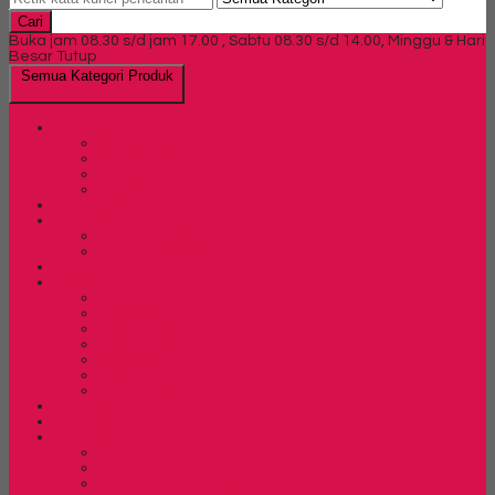
Cari
Buka jam 08.30 s/d jam 17.00 , Sabtu 08.30 s/d 14.00, Minggu & Hari
Besar Tutup
Semua Kategori Produk
Brankas
Brankas Chubb
Brankas Daichiban
Brankas Ichiban
Brankas Lion
Card Cabinet
Cash Box
Cash Box Daichiban
Cash Box Ichiban
Direction Cabinet
Filling Cabinet
Filling Cabinet Alba
Filling Cabinet Brother
Filling Cabinet Emporium
Filling Cabinet Kozure
Filling Cabinet Lion
Filling Cabinet Tiger
Filling Cabinet Vip
Fire Proof Cabinet
Flip Chart
Kursi Bar/ Cafe
Kursi Bar / Cafe Chairman
Kursi Bar/ Cafe Donati
Kursi Bar/ Cafe Ergotec