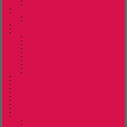
Lemari Arsip Tiger
Lemari Arsip Vip
Lemari Arsip (Kayu)
Lemari Pakaian
Lemari Pakaian Expo
Lemari Pakaian Orbitrend
Lemari Pakaian Activ
Locker Cabinet
Meja Kantor
Meja Kantor Alba
Meja Kantor Brother
Meja Kantor Expo
Meja Kantor Indachi
Meja Kantor Lion
Meja Kantor Lunar
Meja Kantor Modera
Meja Kantor Orbitrend
Meja Kantor Uno
Meja Kantor Vip
Meja Komputer
Meja Lipat
Meja Meeting
Meja Resepsionis
Mesin Absensi
Mesin Hitung Uang
Mesin Penghancur Kertas
Mesin Tik
Mobile File
Papan Tulis / WhiteBoard
Partisi Kantor
Partisi Kantor Modera
Partisi Kantor Uno