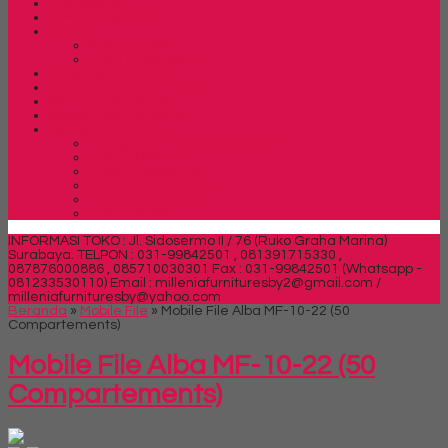
Rak Sepatu
Rak Serbaguna
Rak TV
Rak TV Expo
Rak TV Orbitrend
Ranjang Besi Expo
Ranjang Besi Orbitrend
Spring Bed Central
Spring Bed Comforta
Spring bed Trendy
Spring bed Trendy Exeptional
Trendy Deluxe
Trendy Elegance
Trendy Golden Latex
Trendy Grand Lux
Trendy Super
INFORMASI TOKO : Jl. Sidosermo II / 76 (Ruko Graha Marina)
Surabaya.
TELPON : 031-99842501 , 081391715330 ,
087876000886 , 085710030301 Fax : 031-99842501 (Whatsapp -
081233530110)
Email : milleniafurnituresby2@gmail.com /
milleniafurnituresby@yahoo.com
Beranda
»
Mobile File
»
Mobile File Alba MF-10-22 (50
Compartements)
Mobile File Alba MF-10-22 (50
Compartements)