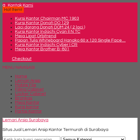
q
Kontak Kami
Hot Item!
Kursi Kantor Chairman MC 1903
Kursi Kantor Donati DO 129
Laci dorong Donati DOM 24 ( 2 laci )
Kursi Kantor Indachi Cyan II N TC
Meja Lipat Orbitrend
Papan Tulis Whiteboard Hanako 60 x 120 Single Face....
Kursi Kantor Indachi Cyber I CR
Meja Kantor Brother B-801
Checkout
MENU NAVIGASI
Home
Lemari Arsip
Mobile File
Filling Cabinet
Locker Cabinet
Brankas
Meja Kantor
Kursi kantor
Partisi Kantor
Lemari Arsip Surabaya
Situs Jual Lemari Arsip Kantor Termurah di Surabaya