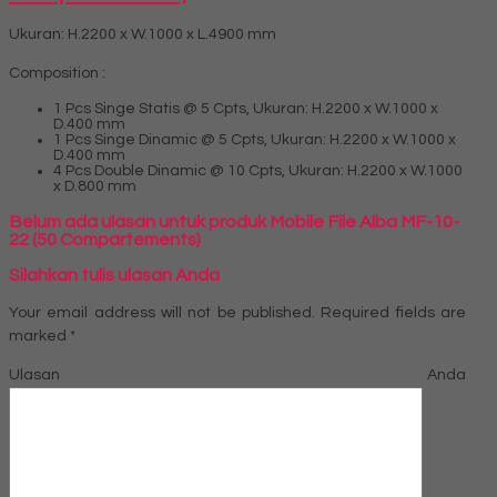
Ukuran: H.2200 x W.1000 x L.4900 mm
Composition :
1 Pcs Singe Statis @ 5 Cpts, Ukuran: H.2200 x W.1000 x
D.400 mm
1 Pcs Singe Dinamic @ 5 Cpts, Ukuran: H.2200 x W.1000 x
D.400 mm
4 Pcs Double Dinamic @ 10 Cpts, Ukuran: H.2200 x W.1000
x D.800 mm
Belum ada ulasan untuk produk Mobile File Alba MF-10-
22 (50 Compartements)
Silahkan tulis ulasan Anda
Your email address will not be published.
Required fields are
marked
*
Ulasan Anda