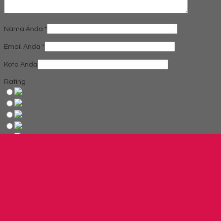
Nama Anda
*
Email Anda
*
Kota Anda
Rating
Produk Terkait
Produk Terbaru
Produk Terkait Mobile File Alba MF-10-22 (50 Compartements)
Hubungi Kami