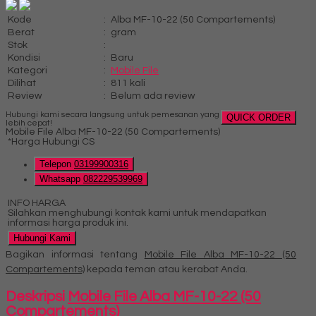
Kode
:
Alba MF-10-22 (50 Compartements)
Berat
:
gram
Stok
:
Kondisi
:
Baru
Kategori
:
Mobile File
Dilihat
:
811 kali
Review
:
Belum ada review
Hubungi kami secara langsung untuk pemesanan yang
QUICK ORDER
lebih cepat!
Mobile File Alba MF-10-22 (50 Compartements)
*Harga Hubungi CS
Telepon
03199900316
Whatsapp
082229539969
INFO HARGA
Silahkan menghubungi kontak kami untuk mendapatkan
informasi harga produk ini.
Hubungi Kami
Bagikan informasi tentang
Mobile File Alba MF-10-22 (50
Compartements)
kepada teman atau kerabat Anda.
Deskripsi
Mobile File Alba MF-10-22 (50
Compartements)