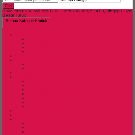
Cari
Buka jam 08.30 s/d jam 17.00 , Sabtu 08.30 s/d 14.00, Minggu & Hari
Besar Tutup
Semua Kategori Produk
Brankas
Brankas Chubb
Brankas Daichiban
Brankas Ichiban
Brankas Lion
Card Cabinet
Cash Box
Cash Box Daichiban
Cash Box Ichiban
Direction Cabinet
Filling Cabinet
Filling Cabinet Alba
Filling Cabinet Brother
Filling Cabinet Emporium
Filling Cabinet Kozure
Filling Cabinet Lion
Filling Cabinet Tiger
Filling Cabinet Vip
Fire Proof Cabinet
Flip Chart
Kursi Bar/ Cafe
Kursi Bar / Cafe Chairman
Kursi Bar/ Cafe Donati
Kursi Bar/ Cafe Ergotec