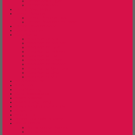
Lemari Arsip Tiger
Lemari Arsip Vip
Lemari Arsip (Kayu)
Lemari Pakaian
Lemari Pakaian Expo
Lemari Pakaian Orbitrend
Lemari Pakaian Activ
Locker Cabinet
Meja Kantor
Meja Kantor Alba
Meja Kantor Brother
Meja Kantor Expo
Meja Kantor Indachi
Meja Kantor Lion
Meja Kantor Lunar
Meja Kantor Modera
Meja Kantor Orbitrend
Meja Kantor Uno
Meja Kantor Vip
Meja Komputer
Meja Lipat
Meja Meeting
Meja Resepsionis
Mesin Absensi
Mesin Hitung Uang
Mesin Penghancur Kertas
Mesin Tik
Mobile File
Papan Tulis / WhiteBoard
Partisi Kantor
Partisi Kantor Modera
Partisi Kantor Uno