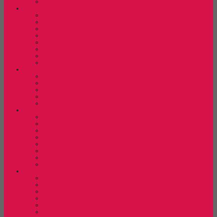
Kursi Lipat New Star
Kursi Susun
Kursi Susun Chairman
Kursi Susun Chitose
Kursi Susun Donati
Kursi Susun Futura
Kursi Susun Indachi
Kursi Susun New Star
Kursi Susun Savello
Kursi Susun Tiger
Kursi Tunggu
Kursi Tunggu Chairman
Kursi Tunggu Donati
Kursi Tunggu Indachi
Kursi Tunggu Savello
Kursi Tunggu Tiger
Laci Dorong
Laci Dorong Donati
Laci Dorong Expo
Laci Dorong Highpoint
Laci Dorong Indachi
Laci Dorong Modera
Laci Dorong Orbitrend
Laci Dorong Uno
Laci Dorong Vip
Lemari Arsip
Lemari Arsip Alba
Lemari Arsip Brother
Lemari Arsip Elite
Lemari Arsip Emporium
Lemari Arsip Kozure
Lemari Arsip Lion