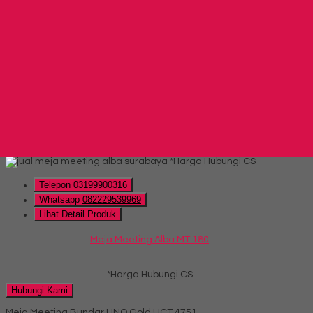
Telepon
03199900316
Whatsapp
082229539969
Lihat Detail Produk
Meja Meeting Oval UNO Lavender UCT 8775
*Harga Hubungi CS
Hubungi Kami
QUICK ORDER
Whatsapp
via SMS
Meja Meeting Alba MT 180
*Harga Hubungi CS
Telepon
03199900316
Whatsapp
082229539969
Lihat Detail Produk
Meja Meeting Alba MT 180
*Harga Hubungi CS
Hubungi Kami
Meja Meeting Bundar UNO Gold UCT 4751