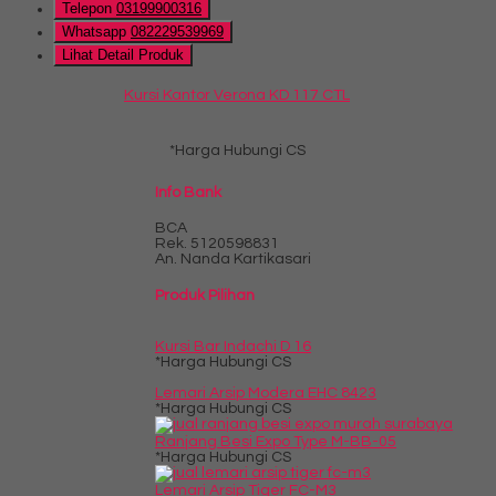
Telepon
03199900316
Whatsapp
082229539969
Lihat Detail Produk
Kursi Kantor Verona KD 117 CTL
*Harga Hubungi CS
Info Bank
BCA
Rek.
5120598831
An. Nanda Kartikasari
Produk Pilihan
Kursi Bar Indachi D 16
*Harga Hubungi CS
Lemari Arsip Modera EHC 8423
*Harga Hubungi CS
Ranjang Besi Expo Type M-BB-05
*Harga Hubungi CS
Lemari Arsip Tiger FC-M3