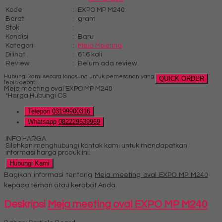
Kode
:
EXPO MP M240
Berat
:
gram
Stok
:
Kondisi
:
Baru
Kategori
:
Meja Meeting
Dilihat
:
616 kali
Review
:
Belum ada review
Hubungi kami secara langsung untuk pemesanan yang
QUICK ORDER
lebih cepat!
Meja meeting oval EXPO MP M240
*Harga Hubungi CS
Telepon
03199900316
Whatsapp
082229539969
INFO HARGA
Silahkan menghubungi kontak kami untuk mendapatkan
informasi harga produk ini.
Hubungi Kami
Bagikan informasi tentang
Meja meeting oval EXPO MP M240
kepada teman atau kerabat Anda.
Deskripsi
Meja meeting oval EXPO MP M240