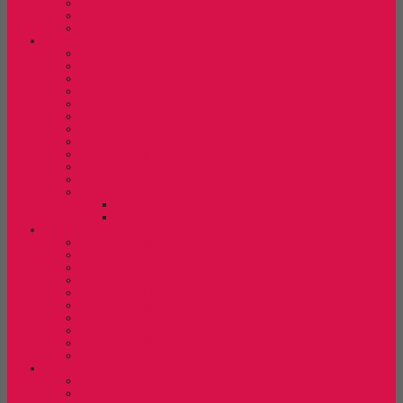
Kursi Bar/ Cafe Indachi
Kursi Bar/ Cafe Savello
Kursi Bar/ Cafe Tiger
Kursi Kantor
Kursi Kantor Ardent
Kursi Kantor Carrera
Kursi Kantor Chairman
Kursi Kantor Chitose
Kursi Kantor Donati
Kursi Kantor Ergotec
Kursi Kantor Indachi
Kursi Kantor Polaris
Kursi kantor Savello
Kursi Kantor Stramm
Kursi Kantor Tiger
Kursi Kantor Verona
Kursi Direktur Verona
Kursi Staff Verona
Kursi Kuliah
Kursi Kuliah Brother
Kursi Kuliah Chairman
Kursi Kuliah Chitose
Kursi Kuliah Donati
Kursi Kuliah Futura
Kursi Kuliah Indachi
Kursi Kuliah New Star
Kursi Kuliah Orbitrend
Kursi Kuliah Savello
Kursi Kuliah Tiger
Kursi Lipat
Kursi Lipat Chitose
Kursi Lipat Futura