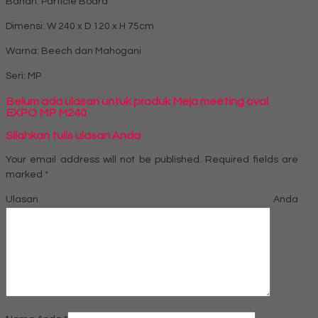
Bahan: Particle Board
Dimensi: W 240 x D 120 x H 75cm
Warna: Beech dan Mahogani
Seri: MP
Belum ada ulasan untuk produk Meja meeting oval
EXPO MP M240
Silahkan tulis ulasan Anda
Your email address will not be published.
Required fields are
marked
*
Ulasan Anda