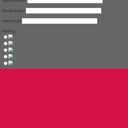
Nama Anda
*
Email Anda
*
Kota Anda
Rating
Produk Terkait
Produk Terbaru
Produk Terkait Meja meeting oval EXPO MP M240
Hubungi Kami
Meja Meeting Oval UNO Lavender UCT 8775
*Harga Hubungi CS