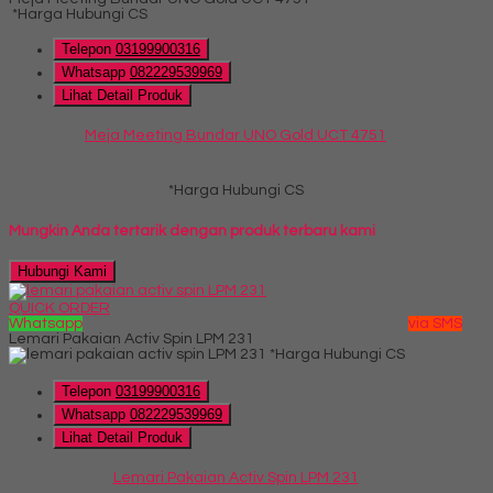
*Harga Hubungi CS
Telepon
03199900316
Whatsapp
082229539969
Lihat Detail Produk
Meja Meeting Bundar UNO Gold UCT 4751
*Harga Hubungi CS
Mungkin Anda tertarik dengan produk terbaru kami
Hubungi Kami
QUICK ORDER
Whatsapp
via SMS
Lemari Pakaian Activ Spin LPM 231
*Harga Hubungi CS
Telepon
03199900316
Whatsapp
082229539969
Lihat Detail Produk
Lemari Pakaian Activ Spin LPM 231