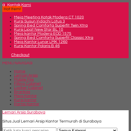
q
Kontak Kami
Hot Item!
Meja Meeting Kotak Modera CT 1020
Kursi Susun Indachi Lotus 3
Spring Bed Comforta Superfit Twin Xtra
Kursi Lipat New Star BL 10
Meja kantor Modera EOD 1575
Spring Bed Comforta Superfit Classic Xtra
Meja Kantor Lunar LMK 1260
Kursi Kantor Polaris B 46
Checkout
MENU NAVIGASI
Home
Lemari Arsip
Mobile File
Filling Cabinet
Locker Cabinet
Brankas
Meja Kantor
Kursi kantor
Partisi Kantor
Lemari Arsip Surabaya
Situs Jual Lemari Arsip Kantor Termurah di Surabaya