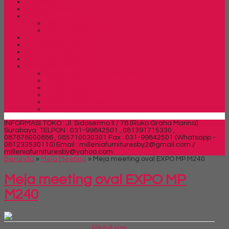
Rak Sepatu
Rak Serbaguna
Rak TV
Rak TV Expo
Rak TV Orbitrend
Ranjang Besi Expo
Ranjang Besi Orbitrend
Spring Bed Central
Spring Bed Comforta
Spring bed Trendy
Spring bed Trendy Exeptional
Trendy Deluxe
Trendy Elegance
Trendy Golden Latex
Trendy Grand Lux
Trendy Super
INFORMASI TOKO : Jl. Sidosermo II / 76 (Ruko Graha Marina)
Surabaya.
TELPON : 031-99842501 , 081391715330 ,
087876000886 , 085710030301 Fax : 031-99842501 (Whatsapp -
081233530110)
Email : milleniafurnituresby2@gmail.com /
milleniafurnituresby@yahoo.com
Beranda
»
Meja Meeting
»
Meja meeting oval EXPO MP M240
Meja meeting oval EXPO MP
M240
klik full size