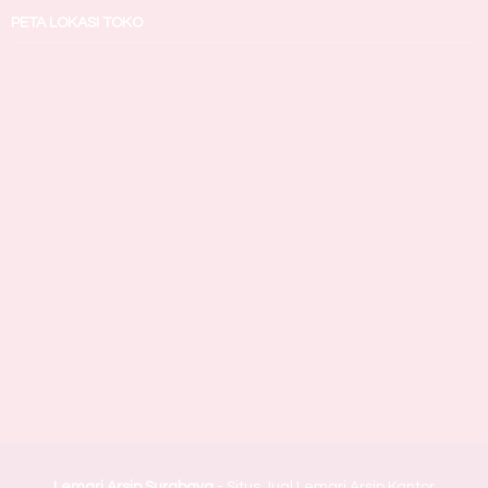
PETA LOKASI TOKO
Lemari Arsip Surabaya
- Situs Jual Lemari Arsip Kantor