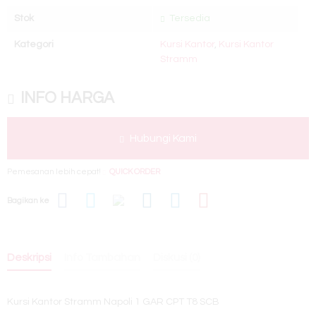
Stok
Tersedia
Kategori
Kursi Kantor
,
Kursi Kantor
Stramm
INFO HARGA
Hubungi Kami
Pemesanan lebih cepat!
QUICK ORDER
Bagikan ke
Deskripsi
Info Tambahan
Diskusi (0)
Kursi Kantor Stramm Napoli 1 GAR CPT T8 SCB