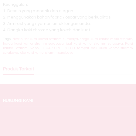
Keunggulan:
1. Desain yang menarik dan elegan.
2. Menggunakan bahan fabric / oscar yang berkualitas.
3. Armrest yang nyaman untuk lengan anda.
4. Rangka kaki chrome yang kokoh dan kuat.
Tags:
distributor kursi kantor stramm surabaya
,
harga kursi kantor merk stramm
,
harga kursi kantor stramm surabaya
,
jual kursi kantor stramm surabaya
,
Kursi
Kantor Stramm Napoli 1 GAR CPT T8 SCB
,
tempat beli kursi kantor stramm
surabaya
,
toko kursi kantor stramm surabaya
Produk Terkait
HUBUNGI KAMI