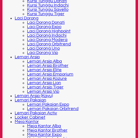
Kursi Tunggu Donati
Kursi Tunggu Indachi
Kursi Tunggu Savello
Kursi Tunggu Tiger
Laci Dorong
Laci Dorong Donati
Laci Dorong Expo
Laci Dorong Highpoint
Laci Dorong Indachi
Laci Dorong Modera
Laci Dorong Orbitrend
Laci Dorong Uno
Laci Dorong Vip
Lemari Arsip
Lemari Arsip Alba
Lemari Arsip Brother
Lemari Arsip Elite
Lemari Arsip Emporium
Lemari Arsip Kozure
Lemari Arsip Lion
Lemari Arsip Tiger
Lemari Arsip Vip
Lemari Arsip (Kayu)
Lemari Pakaian
Lemari Pakaian Expo
Lemari Pakaian Orbitrend
Lemari Pakaian Activ
Locker Cabinet
Meja Kantor
Meja Kantor Alba
Meja Kantor Brother
Meja Kantor Expo