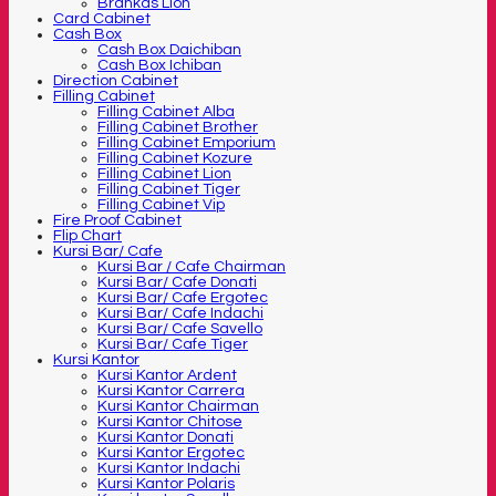
Brankas Lion
Card Cabinet
Cash Box
Cash Box Daichiban
Cash Box Ichiban
Direction Cabinet
Filling Cabinet
Filling Cabinet Alba
Filling Cabinet Brother
Filling Cabinet Emporium
Filling Cabinet Kozure
Filling Cabinet Lion
Filling Cabinet Tiger
Filling Cabinet Vip
Fire Proof Cabinet
Flip Chart
Kursi Bar/ Cafe
Kursi Bar / Cafe Chairman
Kursi Bar/ Cafe Donati
Kursi Bar/ Cafe Ergotec
Kursi Bar/ Cafe Indachi
Kursi Bar/ Cafe Savello
Kursi Bar/ Cafe Tiger
Kursi Kantor
Kursi Kantor Ardent
Kursi Kantor Carrera
Kursi Kantor Chairman
Kursi Kantor Chitose
Kursi Kantor Donati
Kursi Kantor Ergotec
Kursi Kantor Indachi
Kursi Kantor Polaris