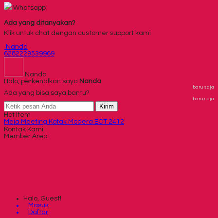
Whatsapp
Ada yang ditanyakan?
Klik untuk chat dengan customer support kami
Nanda
6282229539969
Nanda
Halo, perkenalkan saya
Nanda
baru saja
Ada yang bisa saya bantu?
baru saja
Kirim
Hot Item
Meja Meeting Kotak Modera ECT 2412
Spring Bed Central Red Ruby
Kontak Kami
Member Area
Rak Sepatu Orbitrend Type RS-8061
Lemari Arsip Tiger FC-M1
Kursi Bar Donati DO-71 GR
Kursi Lipat New Star BL 5
Kursi Kantor Tiger T-3896
Brankas Ichiban HSX 802 A
Halo, Guest!
Masuk
Daftar