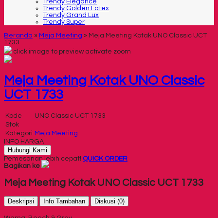
Trendy Elegance
Trendy Golden Latex
Trendy Grand Lux
Trendy Super
Beranda
»
Meja Meeting
»
Meja Meeting Kotak UNO Classic UCT
1733
click image to preview
activate zoom
Meja Meeting Kotak UNO Classic
UCT 1733
Kode
UNO Classic UCT 1733
Stok
Kategori
Meja Meeting
INFO HARGA
Hubungi Kami
Pemesanan lebih cepat!
QUICK ORDER
Bagikan ke
Meja Meeting Kotak UNO Classic UCT 1733
Deskripsi
Info Tambahan
Diskusi (0)