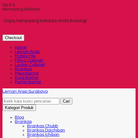
Rp
0
0
Keranjang Belanja
Oops, keranjang belanja Anda kosong!
Checkout
Home
Lemari Arsip
Mobile File
Filling Cabinet
Locker Cabinet
Brankas
Meja Kantor
Kursi kantor
Partisi Kantor
Lemari Arsip Surabaya
Cari
Kategori Produk
Blog
Brankas
Brankas Chubb
Brankas Daichiban
Brankas Ichiban