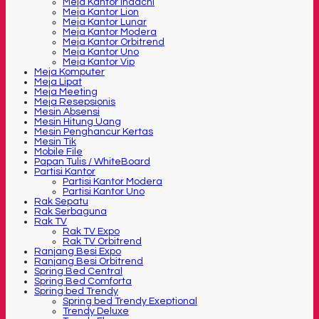
Meja Kantor Indachi
Meja Kantor Lion
Meja Kantor Lunar
Meja Kantor Modera
Meja Kantor Orbitrend
Meja Kantor Uno
Meja Kantor Vip
Meja Komputer
Meja Lipat
Meja Meeting
Meja Resepsionis
Mesin Absensi
Mesin Hitung Uang
Mesin Penghancur Kertas
Mesin Tik
Mobile File
Papan Tulis / WhiteBoard
Partisi Kantor
Partisi Kantor Modera
Partisi Kantor Uno
Rak Sepatu
Rak Serbaguna
Rak TV
Rak TV Expo
Rak TV Orbitrend
Ranjang Besi Expo
Ranjang Besi Orbitrend
Spring Bed Central
Spring Bed Comforta
Spring bed Trendy
Spring bed Trendy Exeptional
Trendy Deluxe