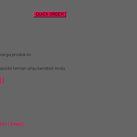
QUICK ORDER
rga produk ini.
pada teman atau kerabat Anda.
 )
 ( 3 laci )