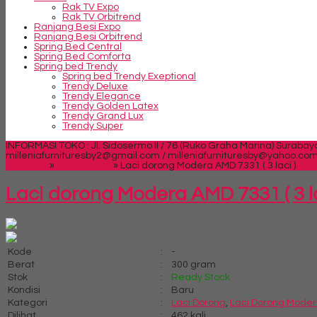
Rak TV Expo
Rak TV Orbitrend
Ranjang Besi Expo
Ranjang Besi Orbitrend
Spring Bed Central
Spring Bed Comforta
Spring bed Trendy
Spring bed Trendy Exeptional
Trendy Deluxe
Trendy Elegance
Trendy Golden Latex
Trendy Grand Lux
Trendy Super
INFORMASI TOKO : Jl. Sidosermo II / 76 (Ruko Graha Marina) Surabay
milleniafurnituresby2@gmail.com / milleniafurnituresby@yahoo.co
Beranda
»
Laci Dorong
»
Laci dorong Modera AMD 7331 ( 3 laci )
Laci dorong Modera AMD 7331 ( 3 la
Kode
:
-
Berat
:
300 gram
Stok
:
Ready Stock
Kondisi
:
Baru
Kategori
:
Laci Dorong
,
Laci Dorong Mode
Dilihat
:
462 kali