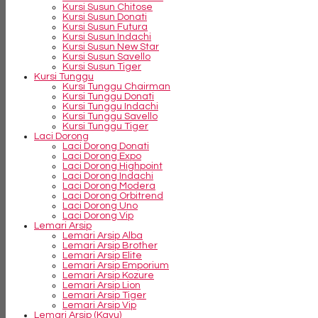
Kursi Susun Chitose
Kursi Susun Donati
Kursi Susun Futura
Kursi Susun Indachi
Kursi Susun New Star
Kursi Susun Savello
Kursi Susun Tiger
Kursi Tunggu
Kursi Tunggu Chairman
Kursi Tunggu Donati
Kursi Tunggu Indachi
Kursi Tunggu Savello
Kursi Tunggu Tiger
Laci Dorong
Laci Dorong Donati
Laci Dorong Expo
Laci Dorong Highpoint
Laci Dorong Indachi
Laci Dorong Modera
Laci Dorong Orbitrend
Laci Dorong Uno
Laci Dorong Vip
Lemari Arsip
Lemari Arsip Alba
Lemari Arsip Brother
Lemari Arsip Elite
Lemari Arsip Emporium
Lemari Arsip Kozure
Lemari Arsip Lion
Lemari Arsip Tiger
Lemari Arsip Vip
Lemari Arsip (Kayu)