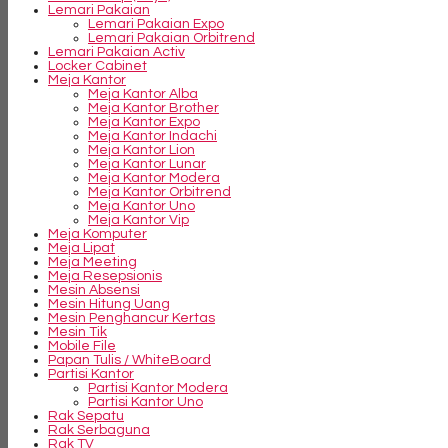
Lemari Pakaian
Lemari Pakaian Expo
Lemari Pakaian Orbitrend
Lemari Pakaian Activ
Locker Cabinet
Meja Kantor
Meja Kantor Alba
Meja Kantor Brother
Meja Kantor Expo
Meja Kantor Indachi
Meja Kantor Lion
Meja Kantor Lunar
Meja Kantor Modera
Meja Kantor Orbitrend
Meja Kantor Uno
Meja Kantor Vip
Meja Komputer
Meja Lipat
Meja Meeting
Meja Resepsionis
Mesin Absensi
Mesin Hitung Uang
Mesin Penghancur Kertas
Mesin Tik
Mobile File
Papan Tulis / WhiteBoard
Partisi Kantor
Partisi Kantor Modera
Partisi Kantor Uno
Rak Sepatu
Rak Serbaguna
Rak TV