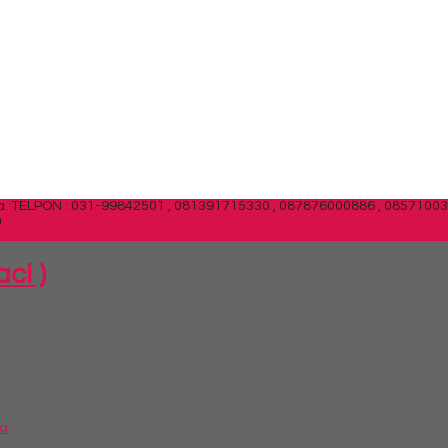
a.
TELPON : 031-99842501 , 081391715330 , 087876000886 , 0857100
m
SIDEBAR
ci )
ra