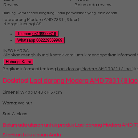
Review
:
Belum ada review
Hubungi kami secara langsung untuk pemesanan yang lebih cepat!
Laci dorong Modera AMD 7331 ( 3 laci )
*Harga Hubungi CS
Telepon
03199900316
Whatsapp
082229539969
INFO HARGA
Silahkan menghubungi kontak kami untuk mendapatkan informasi ha
Hubungi Kami
Bagikan informasi tentang
Laci dorong Modera AMD 7331 ( 3 laci )
ke
Deskripsi
Laci dorong Modera AMD 7331 ( 3 laci
Dimensi:
W 40 x D 48 x H 57cm
Warna:
Walnut
Seri:
A-class
Belum ada ulasan untuk produk Laci dorong Modera AMD 7331
Silahkan tulis ulasan Anda