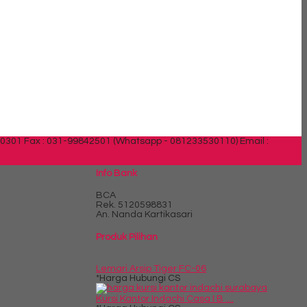
30301 Fax : 031-99842501 (Whatsapp - 081233530110)
Email :
Info Bank
BCA
Rek.
5120598831
An. Nanda Kartikasari
Produk Pilihan
Lemari Arsip Tiger FC-06
*Harga Hubungi CS
Kursi Kantor Indachi Casa I B ....