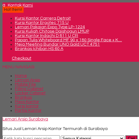
q
Kontak Kami
Hot Item!
Kursi Kantor Carrera Detroit
Kursi Kantor Ergotec 715 U
Lemari Pakaian Expo Type LP-1224
Kursi Kuliah Chitose Daishogun LMUP
Kursi Kantor Indachi D 811 U CR
Papan Tulis Whiteboard MF 90 x 180 Single Face + K....
Meja Meeting Bundar UNO Gold UCT 4751
Brankas Ichiban HS 60 A
Checkout
MENU NAVIGASI
Home
Lemari Arsip
Mobile File
Filling Cabinet
Locker Cabinet
Brankas
Meja Kantor
Kursi kantor
Partisi Kantor
Lemari Arsip Surabaya
Situs Jual Lemari Arsip Kantor Termurah di Surabaya
Cari