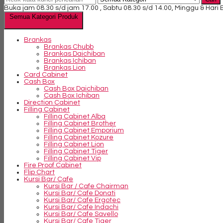
Buka jam 08.30 s/d jam 17.00 , Sabtu 08.30 s/d 14.00, Minggu & Hari
Semua Kategori Produk
Brankas
Brankas Chubb
Brankas Daichiban
Brankas Ichiban
Brankas Lion
Card Cabinet
Cash Box
Cash Box Daichiban
Cash Box Ichiban
Direction Cabinet
Filling Cabinet
Filling Cabinet Alba
Filling Cabinet Brother
Filling Cabinet Emporium
Filling Cabinet Kozure
Filling Cabinet Lion
Filling Cabinet Tiger
Filling Cabinet Vip
Fire Proof Cabinet
Flip Chart
Kursi Bar/ Cafe
Kursi Bar / Cafe Chairman
Kursi Bar/ Cafe Donati
Kursi Bar/ Cafe Ergotec
Kursi Bar/ Cafe Indachi
Kursi Bar/ Cafe Savello
Kursi Bar/ Cafe Tiger