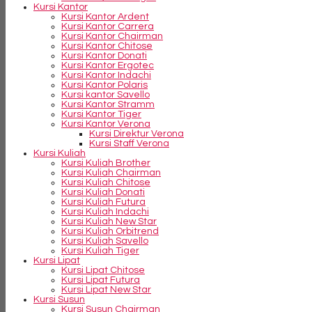
Kursi Kantor
Kursi Kantor Ardent
Kursi Kantor Carrera
Kursi Kantor Chairman
Kursi Kantor Chitose
Kursi Kantor Donati
Kursi Kantor Ergotec
Kursi Kantor Indachi
Kursi Kantor Polaris
Kursi kantor Savello
Kursi Kantor Stramm
Kursi Kantor Tiger
Kursi Kantor Verona
Kursi Direktur Verona
Kursi Staff Verona
Kursi Kuliah
Kursi Kuliah Brother
Kursi Kuliah Chairman
Kursi Kuliah Chitose
Kursi Kuliah Donati
Kursi Kuliah Futura
Kursi Kuliah Indachi
Kursi Kuliah New Star
Kursi Kuliah Orbitrend
Kursi Kuliah Savello
Kursi Kuliah Tiger
Kursi Lipat
Kursi Lipat Chitose
Kursi Lipat Futura
Kursi Lipat New Star
Kursi Susun
Kursi Susun Chairman