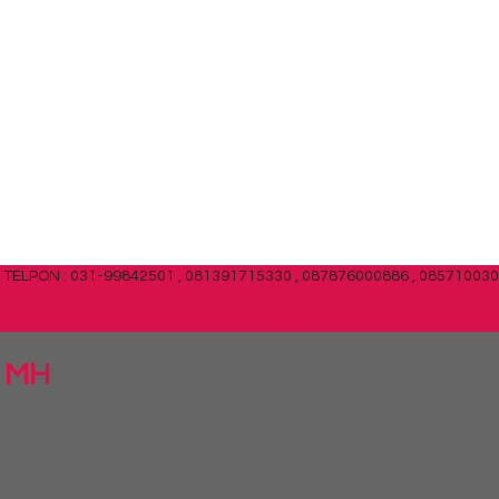
TELPON : 031-99842501 , 081391715330 , 087876000886 , 08571003
SIDEBAR
5 MH