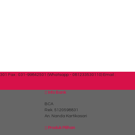
0301 Fax : 031-99842501 (Whatsapp - 081233530110)
Email :
Info Bank
BCA
Rek.
5120598831
An. Nanda Kartikasari
Produk Pilihan