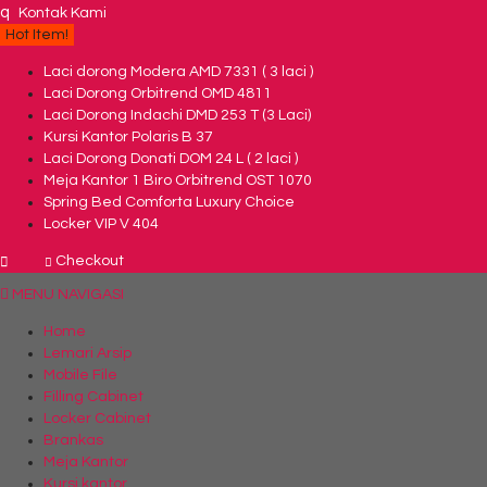
q
Kontak Kami
Hot Item!
Laci dorong Modera AMD 7331 ( 3 laci )
Laci Dorong Orbitrend OMD 4811
Laci Dorong Indachi DMD 253 T (3 Laci)
Kursi Kantor Polaris B 37
Laci Dorong Donati DOM 24 L ( 2 laci )
Meja Kantor 1 Biro Orbitrend OST 1070
Spring Bed Comforta Luxury Choice
Locker VIP V 404
Checkout
MENU NAVIGASI
Home
Lemari Arsip
Mobile File
Filling Cabinet
Locker Cabinet
Brankas
Meja Kantor
Kursi kantor