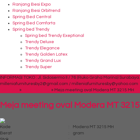
Ranjang Besi Expo
Ranjang Besi Orbitrend
Spring Bed Central
Spring Bed Comforta
Spring bed Trendy
Spring bed Trendy Exeptional
Trendy Deluxe
Trendy Elegance
Trendy Golden Latex
Trendy Grand Lux
Trendy Super
INFORMASI TOKO : Jl. Sidosermo II / 76 (Ruko Graha Marina) Surabaya.
milleniafurnituresby2@gmail.com / milleniafurnituresby@yahoo.com
Beranda
»
Meja Meeting
»
Meja meeting oval Modera MT 3215 MH
Meja meeting oval Modera MT 321
Kode
:
Modera MT 3215 MH
Berat
:
gram
Stok
: