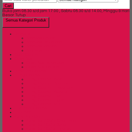
Cari
Buka jam 08.30 s/d jam 17.00 , Sabtu 08.30 s/d 14.00, Minggu & Hari
Besar Tutup
Semua Kategori Produk
Brankas
Brankas Chubb
Brankas Daichiban
Brankas Ichiban
Brankas Lion
Card Cabinet
Cash Box
Cash Box Daichiban
Cash Box Ichiban
Direction Cabinet
Filling Cabinet
Filling Cabinet Alba
Filling Cabinet Brother
Filling Cabinet Emporium
Filling Cabinet Kozure
Filling Cabinet Lion
Filling Cabinet Tiger
Filling Cabinet Vip
Fire Proof Cabinet
Flip Chart
Kursi Bar/ Cafe
Kursi Bar / Cafe Chairman
Kursi Bar/ Cafe Donati
Kursi Bar/ Cafe Ergotec