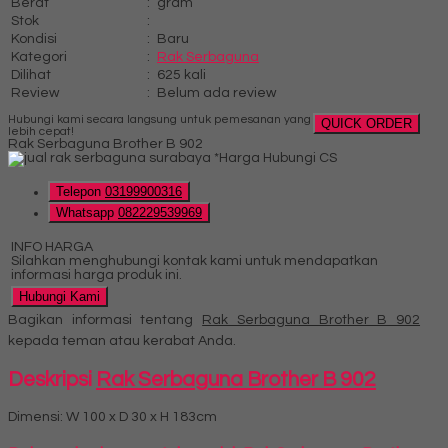
Berat
:
gram
Stok
:
Kondisi
:
Baru
Kategori
:
Rak Serbaguna
Dilihat
:
625 kali
Review
:
Belum ada review
Hubungi kami secara langsung untuk pemesanan yang
QUICK ORDER
lebih cepat!
Rak Serbaguna Brother B 902
*Harga Hubungi CS
Telepon
03199900316
Whatsapp
082229539969
INFO HARGA
Silahkan menghubungi kontak kami untuk mendapatkan
informasi harga produk ini.
Hubungi Kami
Bagikan informasi tentang
Rak Serbaguna Brother B 902
kepada teman atau kerabat Anda.
Deskripsi
Rak Serbaguna Brother B 902
Dimensi: W 100 x D 30 x H 183cm