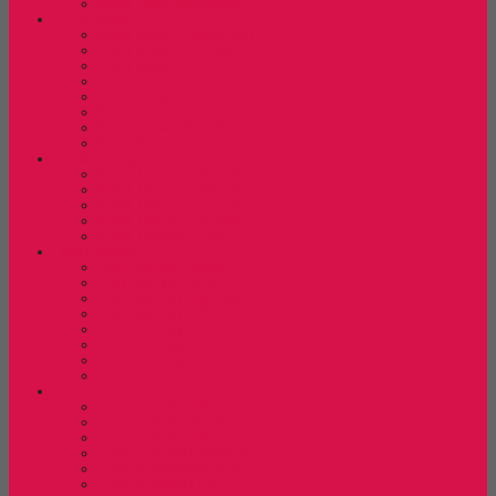
Kursi Lipat New Star
Kursi Susun
Kursi Susun Chairman
Kursi Susun Chitose
Kursi Susun Donati
Kursi Susun Futura
Kursi Susun Indachi
Kursi Susun New Star
Kursi Susun Savello
Kursi Susun Tiger
Kursi Tunggu
Kursi Tunggu Chairman
Kursi Tunggu Donati
Kursi Tunggu Indachi
Kursi Tunggu Savello
Kursi Tunggu Tiger
Laci Dorong
Laci Dorong Donati
Laci Dorong Expo
Laci Dorong Highpoint
Laci Dorong Indachi
Laci Dorong Modera
Laci Dorong Orbitrend
Laci Dorong Uno
Laci Dorong Vip
Lemari Arsip
Lemari Arsip Alba
Lemari Arsip Brother
Lemari Arsip Elite
Lemari Arsip Emporium
Lemari Arsip Kozure
Lemari Arsip Lion