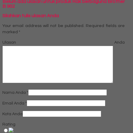
Belum ada ulasan untuk produk Rak Serbaguna Brother
B 902
Silahkan tulis ulasan Anda
Your email address will not be published.
Required fields are
marked
*
Ulasan Anda
Nama Anda
*
Email Anda
*
Kota Anda
Rating