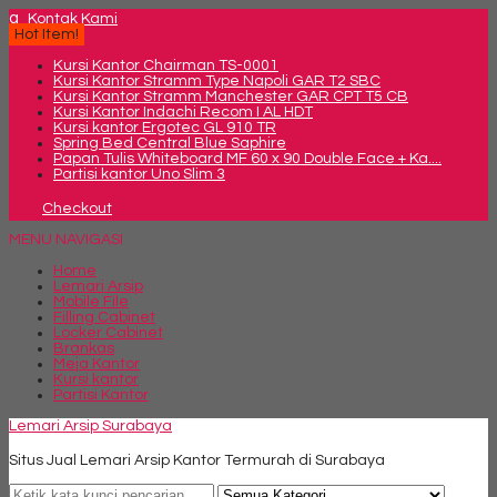
q
Kontak Kami
Hot Item!
Kursi Kantor Chairman TS-0001
Kursi Kantor Stramm Type Napoli GAR T2 SBC
Kursi Kantor Stramm Manchester GAR CPT T5 CB
Kursi Kantor Indachi Recom I AL HDT
Kursi kantor Ergotec GL 910 TR
Spring Bed Central Blue Saphire
Papan Tulis Whiteboard MF 60 x 90 Double Face + Ka....
Partisi kantor Uno Slim 3
Checkout
MENU NAVIGASI
Home
Lemari Arsip
Mobile File
Filling Cabinet
Locker Cabinet
Brankas
Meja Kantor
Kursi kantor
Partisi Kantor
Lemari Arsip Surabaya
Situs Jual Lemari Arsip Kantor Termurah di Surabaya