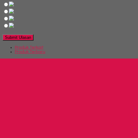
Produk Terkait
Produk Terbaru
Produk Terkait Rak Serbaguna Brother B 902
Hubungi Kami
QUICK ORDER
Whatsapp
via SMS
Rak Serbaguna Tiger XDF
*Harga Hubungi CS
Telepon
03199900316
Whatsapp
082229539969
Lihat Detail Produk
Rak Serbaguna Tiger XDF