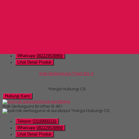
*Harga Hubungi CS
Hubungi Kami
QUICK ORDER
Whatsapp
via SMS
Rak Serbaguna Tiger BS-A
*Harga Hubungi CS
Telepon
03199900316
Whatsapp
082229539969
Lihat Detail Produk
Rak Serbaguna Tiger BS-A
*Harga Hubungi CS
Hubungi Kami
Rak Serbaguna Brother B 901
*Harga Hubungi CS
Telepon
03199900316
Whatsapp
082229539969
Lihat Detail Produk