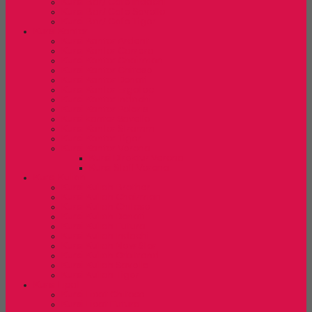
Kursi Bar/ Cafe Indachi
Kursi Bar/ Cafe Savello
Kursi Bar/ Cafe Tiger
Kursi Kantor
Kursi Kantor Ardent
Kursi Kantor Carrera
Kursi Kantor Chairman
Kursi Kantor Chitose
Kursi Kantor Donati
Kursi Kantor Ergotec
Kursi Kantor Indachi
Kursi Kantor Polaris
Kursi kantor Savello
Kursi Kantor Stramm
Kursi Kantor Tiger
Kursi Kantor Verona
Kursi Direktur Verona
Kursi Staff Verona
Kursi Kuliah
Kursi Kuliah Brother
Kursi Kuliah Chairman
Kursi Kuliah Chitose
Kursi Kuliah Donati
Kursi Kuliah Futura
Kursi Kuliah Indachi
Kursi Kuliah New Star
Kursi Kuliah Orbitrend
Kursi Kuliah Savello
Kursi Kuliah Tiger
Kursi Lipat
Kursi Lipat Chitose
Kursi Lipat Futura