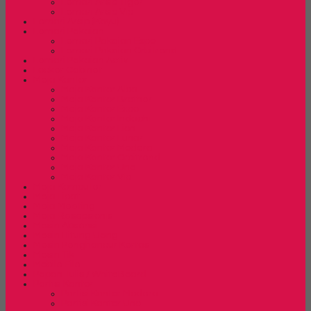
Lemari Arsip Tiger
Lemari Arsip Vip
Lemari Arsip (Kayu)
Lemari Pakaian
Lemari Pakaian Expo
Lemari Pakaian Orbitrend
Lemari Pakaian Activ
Locker Cabinet
Meja Kantor
Meja Kantor Alba
Meja Kantor Brother
Meja Kantor Expo
Meja Kantor Indachi
Meja Kantor Lion
Meja Kantor Lunar
Meja Kantor Modera
Meja Kantor Orbitrend
Meja Kantor Uno
Meja Kantor Vip
Meja Komputer
Meja Lipat
Meja Meeting
Meja Resepsionis
Mesin Absensi
Mesin Hitung Uang
Mesin Penghancur Kertas
Mesin Tik
Mobile File
Papan Tulis / WhiteBoard
Partisi Kantor
Partisi Kantor Modera
Partisi Kantor Uno