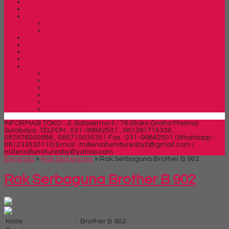
Rak Sepatu
Rak Serbaguna
Rak TV
Rak TV Expo
Rak TV Orbitrend
Ranjang Besi Expo
Ranjang Besi Orbitrend
Spring Bed Central
Spring Bed Comforta
Spring bed Trendy
Spring bed Trendy Exeptional
Trendy Deluxe
Trendy Elegance
Trendy Golden Latex
Trendy Grand Lux
Trendy Super
INFORMASI TOKO : Jl. Sidosermo II / 76 (Ruko Graha Marina)
Surabaya.
TELPON : 031-99842501 , 081391715330 ,
087876000886 , 085710030301 Fax : 031-99842501 (Whatsapp -
081233530110)
Email : milleniafurnituresby2@gmail.com /
milleniafurnituresby@yahoo.com
Beranda
»
Rak Serbaguna
»
Rak Serbaguna Brother B 902
Rak Serbaguna Brother B 902
Kode
:
Brother B 902