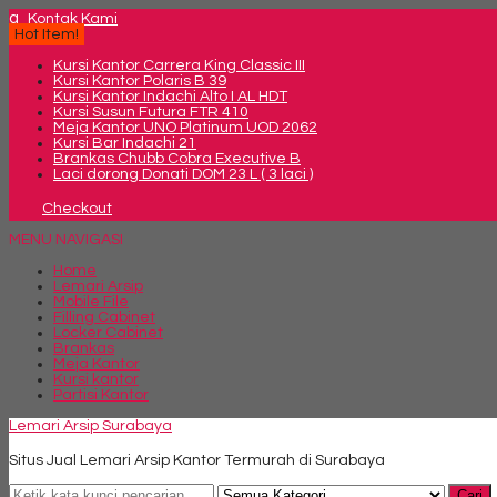
q
Kontak Kami
Hot Item!
Kursi Kantor Carrera King Classic III
Kursi Kantor Polaris B 39
Kursi Kantor Indachi Alto I AL HDT
Kursi Susun Futura FTR 410
Meja Kantor UNO Platinum UOD 2062
Kursi Bar Indachi 21
Brankas Chubb Cobra Executive B
Laci dorong Donati DOM 23 L ( 3 laci )
Checkout
MENU NAVIGASI
Home
Lemari Arsip
Mobile File
Filling Cabinet
Locker Cabinet
Brankas
Meja Kantor
Kursi kantor
Partisi Kantor
Lemari Arsip Surabaya
Situs Jual Lemari Arsip Kantor Termurah di Surabaya
Cari