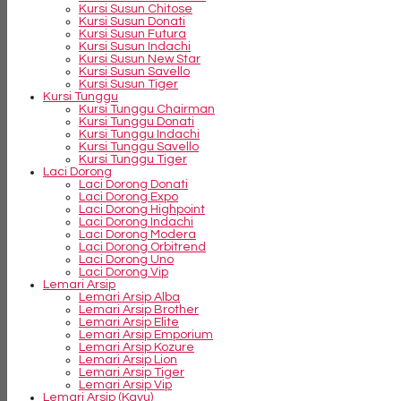
Kursi Susun Chitose
Kursi Susun Donati
Kursi Susun Futura
Kursi Susun Indachi
Kursi Susun New Star
Kursi Susun Savello
Kursi Susun Tiger
Kursi Tunggu
Kursi Tunggu Chairman
Kursi Tunggu Donati
Kursi Tunggu Indachi
Kursi Tunggu Savello
Kursi Tunggu Tiger
Laci Dorong
Laci Dorong Donati
Laci Dorong Expo
Laci Dorong Highpoint
Laci Dorong Indachi
Laci Dorong Modera
Laci Dorong Orbitrend
Laci Dorong Uno
Laci Dorong Vip
Lemari Arsip
Lemari Arsip Alba
Lemari Arsip Brother
Lemari Arsip Elite
Lemari Arsip Emporium
Lemari Arsip Kozure
Lemari Arsip Lion
Lemari Arsip Tiger
Lemari Arsip Vip
Lemari Arsip (Kayu)