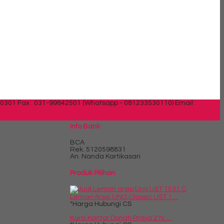
30301 Fax : 031-99842501 (Whatsapp - 081233530110)
Email :
Info Bank
BCA
Rek.
5120598831
An. Nanda Kartikasari
Produk Pilihan
Lemari Arsip UNO Classic UST 1....
*Harga Hubungi CS
Kursi Kantor Donati Prava 2 N ....