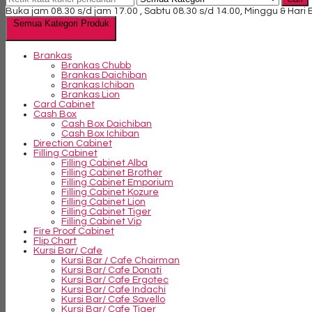
Buka jam 08.30 s/d jam 17.00 , Sabtu 08.30 s/d 14.00, Minggu & Hari
Semua Kategori Produk
Brankas
Brankas Chubb
Brankas Daichiban
Brankas Ichiban
Brankas Lion
Card Cabinet
Cash Box
Cash Box Daichiban
Cash Box Ichiban
Direction Cabinet
Filling Cabinet
Filling Cabinet Alba
Filling Cabinet Brother
Filling Cabinet Emporium
Filling Cabinet Kozure
Filling Cabinet Lion
Filling Cabinet Tiger
Filling Cabinet Vip
Fire Proof Cabinet
Flip Chart
Kursi Bar/ Cafe
Kursi Bar / Cafe Chairman
Kursi Bar/ Cafe Donati
Kursi Bar/ Cafe Ergotec
Kursi Bar/ Cafe Indachi
Kursi Bar/ Cafe Savello
Kursi Bar/ Cafe Tiger