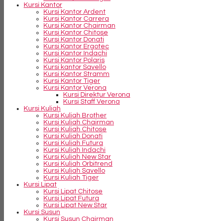
Kursi Kantor
Kursi Kantor Ardent
Kursi Kantor Carrera
Kursi Kantor Chairman
Kursi Kantor Chitose
Kursi Kantor Donati
Kursi Kantor Ergotec
Kursi Kantor Indachi
Kursi Kantor Polaris
Kursi kantor Savello
Kursi Kantor Stramm
Kursi Kantor Tiger
Kursi Kantor Verona
Kursi Direktur Verona
Kursi Staff Verona
Kursi Kuliah
Kursi Kuliah Brother
Kursi Kuliah Chairman
Kursi Kuliah Chitose
Kursi Kuliah Donati
Kursi Kuliah Futura
Kursi Kuliah Indachi
Kursi Kuliah New Star
Kursi Kuliah Orbitrend
Kursi Kuliah Savello
Kursi Kuliah Tiger
Kursi Lipat
Kursi Lipat Chitose
Kursi Lipat Futura
Kursi Lipat New Star
Kursi Susun
Kursi Susun Chairman