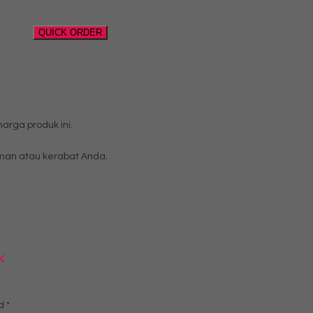
QUICK ORDER
rga produk ini.
an atau kerabat Anda.
K
ed
*