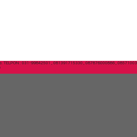
a.
TELPON : 031-99842501 , 081391715330 , 087876000886 , 0857100
m
SIDEBAR