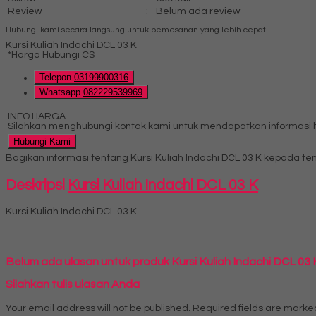
Review
:
Belum ada review
Hubungi kami secara langsung untuk pemesanan yang lebih cepat!
Kursi Kuliah Indachi DCL 03 K
*Harga Hubungi CS
Telepon
03199900316
Whatsapp
082229539969
INFO HARGA
Silahkan menghubungi kontak kami untuk mendapatkan informasi ha
Hubungi Kami
Bagikan informasi tentang
Kursi Kuliah Indachi DCL 03 K
kepada tem
Deskripsi
Kursi Kuliah Indachi DCL 03 K
Kursi Kuliah Indachi DCL 03 K
Belum ada ulasan untuk produk Kursi Kuliah Indachi DCL 03 
Silahkan tulis ulasan Anda
Your email address will not be published.
Required fields are mark