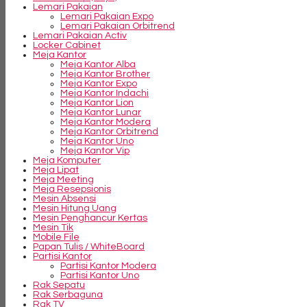
Lemari Pakaian
Lemari Pakaian Expo
Lemari Pakaian Orbitrend
Lemari Pakaian Activ
Locker Cabinet
Meja Kantor
Meja Kantor Alba
Meja Kantor Brother
Meja Kantor Expo
Meja Kantor Indachi
Meja Kantor Lion
Meja Kantor Lunar
Meja Kantor Modera
Meja Kantor Orbitrend
Meja Kantor Uno
Meja Kantor Vip
Meja Komputer
Meja Lipat
Meja Meeting
Meja Resepsionis
Mesin Absensi
Mesin Hitung Uang
Mesin Penghancur Kertas
Mesin Tik
Mobile File
Papan Tulis / WhiteBoard
Partisi Kantor
Partisi Kantor Modera
Partisi Kantor Uno
Rak Sepatu
Rak Serbaguna
Rak TV