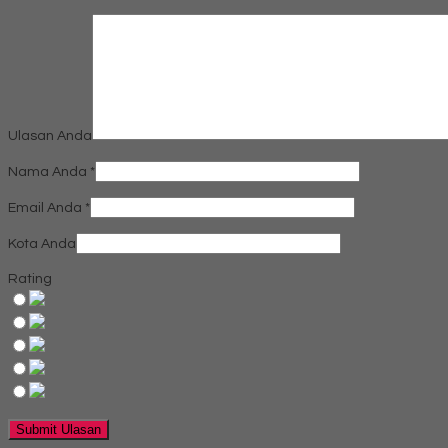
Ulasan Anda
Nama Anda
*
Email Anda
*
Kota Anda
Rating