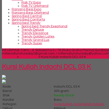
Rak TV Expo
Rak TV Orbitrend
Ranjang Besi Expo
Ranjang Besi Orbitrend
Spring Bed Central
Spring Bed Comforta
Spring bed Trendy
Spring bed Trendy Exeptional
Trendy Deluxe
Trendy Elegance
Trendy Golden Latex
Trendy Grand Lux
Trendy Super
INFORMASI TOKO : Jl. Sidosermo II / 76 (Ruko Graha Marina) Surabay
milleniafurnituresby2@gmail.com / milleniafurnituresby@yahoo.co
Beranda
»
Kursi Kuliah
»
Kursi Kuliah Indachi DCL 03 K
Kursi Kuliah Indachi DCL 03 K
Kode
:
Indachi DCL 03 K
Berat
:
300 gram
Stok
:
Ready Stock
Kondisi
:
Baru
Kategori
:
Kursi Kuliah
,
Kursi Kuliah Indachi
Dilihat
:
699 kali