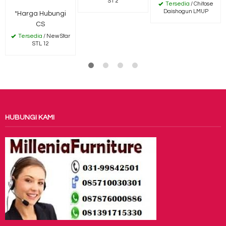
ST 2
Tersedia
/ Chitose
Daishogun LMUP
*Harga Hubungi
CS
Tersedia
/ New Star
STL 12
HUBUNGI KAMI