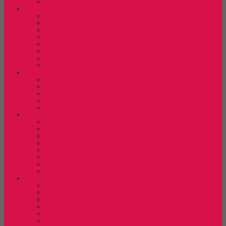
Kursi Lipat New Star
Kursi Susun
Kursi Susun Chairman
Kursi Susun Chitose
Kursi Susun Donati
Kursi Susun Futura
Kursi Susun Indachi
Kursi Susun New Star
Kursi Susun Savello
Kursi Susun Tiger
Kursi Tunggu
Kursi Tunggu Chairman
Kursi Tunggu Donati
Kursi Tunggu Indachi
Kursi Tunggu Savello
Kursi Tunggu Tiger
Laci Dorong
Laci Dorong Donati
Laci Dorong Expo
Laci Dorong Highpoint
Laci Dorong Indachi
Laci Dorong Modera
Laci Dorong Orbitrend
Laci Dorong Uno
Laci Dorong Vip
Lemari Arsip
Lemari Arsip Alba
Lemari Arsip Brother
Lemari Arsip Elite
Lemari Arsip Emporium
Lemari Arsip Kozure
Lemari Arsip Lion