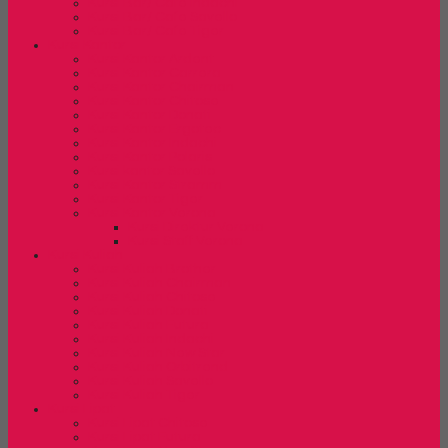
Kursi Bar/ Cafe Indachi
Kursi Bar/ Cafe Savello
Kursi Bar/ Cafe Tiger
Kursi Kantor
Kursi Kantor Ardent
Kursi Kantor Carrera
Kursi Kantor Chairman
Kursi Kantor Chitose
Kursi Kantor Donati
Kursi Kantor Ergotec
Kursi Kantor Indachi
Kursi Kantor Polaris
Kursi kantor Savello
Kursi Kantor Stramm
Kursi Kantor Tiger
Kursi Kantor Verona
Kursi Direktur Verona
Kursi Staff Verona
Kursi Kuliah
Kursi Kuliah Brother
Kursi Kuliah Chairman
Kursi Kuliah Chitose
Kursi Kuliah Donati
Kursi Kuliah Futura
Kursi Kuliah Indachi
Kursi Kuliah New Star
Kursi Kuliah Orbitrend
Kursi Kuliah Savello
Kursi Kuliah Tiger
Kursi Lipat
Kursi Lipat Chitose
Kursi Lipat Futura