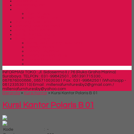
Rak Sepatu
Rak Serbaguna
Rak TV
Rak TV Expo
Rak TV Orbitrend
Ranjang Besi Expo
Ranjang Besi Orbitrend
Spring Bed Central
Spring Bed Comforta
Spring bed Trendy
Spring bed Trendy Exeptional
Trendy Deluxe
Trendy Elegance
Trendy Golden Latex
Trendy Grand Lux
Trendy Super
INFORMASI TOKO : Jl. Sidosermo II / 76 (Ruko Graha Marina)
Surabaya.
TELPON : 031-99842501 , 081391715330 ,
087876000886 , 085710030301 Fax : 031-99842501 (Whatsapp -
081233530110)
Email : milleniafurnituresby2@gmail.com /
milleniafurnituresby@yahoo.com
Beranda
»
Kursi Kantor
»
Kursi Kantor Polaris B 01
Kursi Kantor Polaris B 01
Kode
:
-