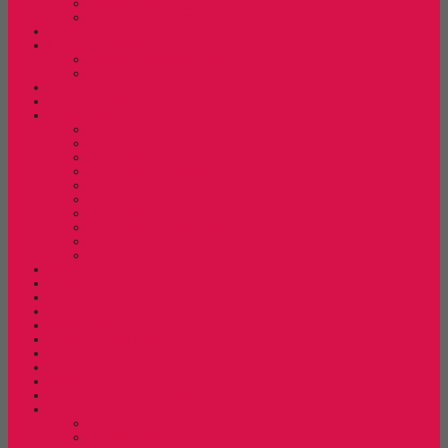
Lemari Arsip Tiger
Lemari Arsip Vip
Lemari Arsip (Kayu)
Lemari Pakaian
Lemari Pakaian Expo
Lemari Pakaian Orbitrend
Lemari Pakaian Activ
Locker Cabinet
Meja Kantor
Meja Kantor Alba
Meja Kantor Brother
Meja Kantor Expo
Meja Kantor Indachi
Meja Kantor Lion
Meja Kantor Lunar
Meja Kantor Modera
Meja Kantor Orbitrend
Meja Kantor Uno
Meja Kantor Vip
Meja Komputer
Meja Lipat
Meja Meeting
Meja Resepsionis
Mesin Absensi
Mesin Hitung Uang
Mesin Penghancur Kertas
Mesin Tik
Mobile File
Papan Tulis / WhiteBoard
Partisi Kantor
Partisi Kantor Modera
Partisi Kantor Uno