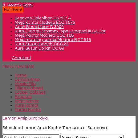
q
Kontak Kami
Hot Item!
Brankas Daichiban DS 807 A
Meja kantor Modera EOD 1675
Cash Box Ichiban D 3000
Kursi Tunggu Stramm Type Liverpool III CA Chr
Meja Kantor Modera COD 168
Meja meeting kantor Modera BCT 515
Kursi Susun Indachi DCS 23
Kursi Susun Donati DO 69
Checkout
MENU NAVIGASI
Home
Lemari Arsip
Mobile File
Filling Cabinet
Locker Cabinet
Brankas
Meja Kantor
Kursi kantor
Partisi Kantor
Lemari Arsip Surabaya
Situs Jual Lemari Arsip Kantor Termurah di Surabaya