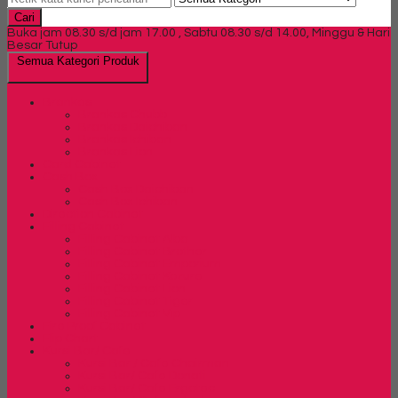
Cari
Buka jam 08.30 s/d jam 17.00 , Sabtu 08.30 s/d 14.00, Minggu & Hari
Besar Tutup
Semua Kategori Produk
Brankas
Brankas Chubb
Brankas Daichiban
Brankas Ichiban
Brankas Lion
Card Cabinet
Cash Box
Cash Box Daichiban
Cash Box Ichiban
Direction Cabinet
Filling Cabinet
Filling Cabinet Alba
Filling Cabinet Brother
Filling Cabinet Emporium
Filling Cabinet Kozure
Filling Cabinet Lion
Filling Cabinet Tiger
Filling Cabinet Vip
Fire Proof Cabinet
Flip Chart
Kursi Bar/ Cafe
Kursi Bar / Cafe Chairman
Kursi Bar/ Cafe Donati
Kursi Bar/ Cafe Ergotec