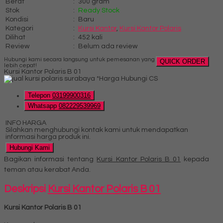
Berat
:
300 gram
Stok
:
Ready Stock
Kondisi
:
Baru
Kategori
:
Kursi Kantor
,
Kursi Kantor Polaris
Dilihat
:
452 kali
Review
:
Belum ada review
Hubungi kami secara langsung untuk pemesanan yang
QUICK ORDER
lebih cepat!
Kursi Kantor Polaris B 01
*Harga Hubungi CS
Telepon
03199900316
Whatsapp
082229539969
INFO HARGA
Silahkan menghubungi kontak kami untuk mendapatkan
informasi harga produk ini.
Hubungi Kami
Bagikan informasi tentang
Kursi Kantor Polaris B 01
kepada
teman atau kerabat Anda.
Deskripsi
Kursi Kantor Polaris B 01
Kursi Kantor Polaris B 01