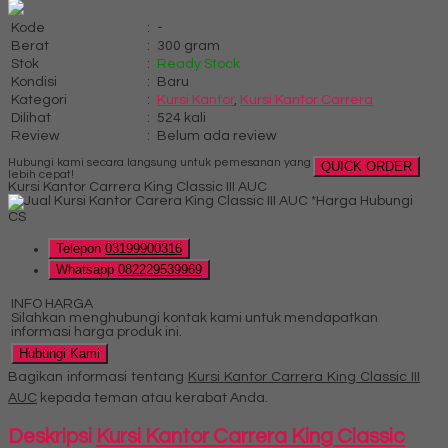
Kode
:
-
Berat
:
300 gram
Stok
:
Ready Stock
Kondisi
:
Baru
Kategori
:
Kursi Kantor
,
Kursi Kantor Carrera
Dilihat
:
524 kali
Review
:
Belum ada review
Hubungi kami secara langsung untuk pemesanan yang
QUICK ORDER
lebih cepat!
Kursi Kantor Carrera King Classic III AUC
*Harga Hubungi
CS
Telepon
03199900316
Whatsapp
082229539969
INFO HARGA
Silahkan menghubungi kontak kami untuk mendapatkan
informasi harga produk ini.
Hubungi Kami
Bagikan informasi tentang
Kursi Kantor Carrera King Classic III
AUC
kepada teman atau kerabat Anda.
Deskripsi
Kursi Kantor Carrera King Classic