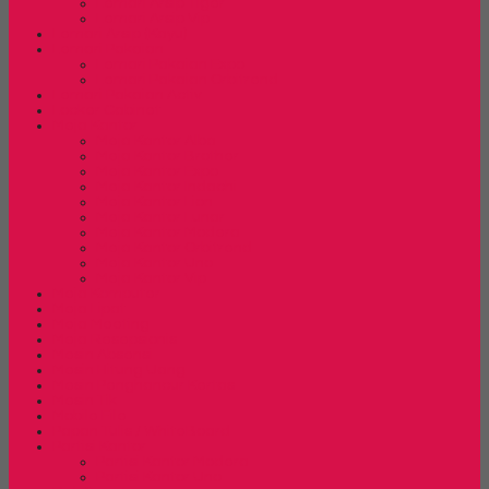
Lemari Arsip Tiger
Lemari Arsip Vip
Lemari Arsip (Kayu)
Lemari Pakaian
Lemari Pakaian Expo
Lemari Pakaian Orbitrend
Lemari Pakaian Activ
Locker Cabinet
Meja Kantor
Meja Kantor Alba
Meja Kantor Brother
Meja Kantor Expo
Meja Kantor Indachi
Meja Kantor Lion
Meja Kantor Lunar
Meja Kantor Modera
Meja Kantor Orbitrend
Meja Kantor Uno
Meja Kantor Vip
Meja Komputer
Meja Lipat
Meja Meeting
Meja Resepsionis
Mesin Absensi
Mesin Hitung Uang
Mesin Penghancur Kertas
Mesin Tik
Mobile File
Papan Tulis / WhiteBoard
Partisi Kantor
Partisi Kantor Modera
Partisi Kantor Uno