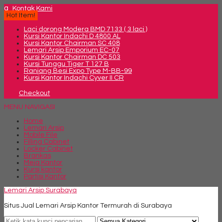
q
Kontak Kami
Hot Item!
Laci dorong Modera BMD 7133 ( 3 laci )
Kursi Kantor Indachi D 4800 AL
Kursi Kantor Chairman SC 408
Lemari Arsip Emporium EC-07
Kursi Kantor Chairman DC 503
Kursi Tunggu Tiger T 127 B
Ranjang Besi Expo Type M-BB-99
Kursi Kantor Indachi Cyver II CR
Checkout
MENU NAVIGASI
Home
Lemari Arsip
Mobile File
Filling Cabinet
Locker Cabinet
Brankas
Meja Kantor
Kursi kantor
Partisi Kantor
Lemari Arsip Surabaya
Situs Jual Lemari Arsip Kantor Termurah di Surabaya