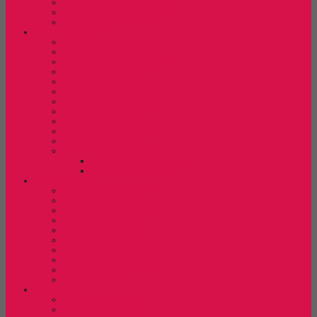
Kursi Bar/ Cafe Indachi
Kursi Bar/ Cafe Savello
Kursi Bar/ Cafe Tiger
Kursi Kantor
Kursi Kantor Ardent
Kursi Kantor Carrera
Kursi Kantor Chairman
Kursi Kantor Chitose
Kursi Kantor Donati
Kursi Kantor Ergotec
Kursi Kantor Indachi
Kursi Kantor Polaris
Kursi kantor Savello
Kursi Kantor Stramm
Kursi Kantor Tiger
Kursi Kantor Verona
Kursi Direktur Verona
Kursi Staff Verona
Kursi Kuliah
Kursi Kuliah Brother
Kursi Kuliah Chairman
Kursi Kuliah Chitose
Kursi Kuliah Donati
Kursi Kuliah Futura
Kursi Kuliah Indachi
Kursi Kuliah New Star
Kursi Kuliah Orbitrend
Kursi Kuliah Savello
Kursi Kuliah Tiger
Kursi Lipat
Kursi Lipat Chitose
Kursi Lipat Futura