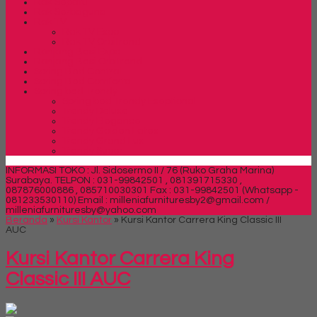
Rak Sepatu
Rak Serbaguna
Rak TV
Rak TV Expo
Rak TV Orbitrend
Ranjang Besi Expo
Ranjang Besi Orbitrend
Spring Bed Central
Spring Bed Comforta
Spring bed Trendy
Spring bed Trendy Exeptional
Trendy Deluxe
Trendy Elegance
Trendy Golden Latex
Trendy Grand Lux
Trendy Super
INFORMASI TOKO : Jl. Sidosermo II / 76 (Ruko Graha Marina)
Surabaya.
TELPON : 031-99842501 , 081391715330 ,
087876000886 , 085710030301 Fax : 031-99842501 (Whatsapp -
081233530110)
Email : milleniafurnituresby2@gmail.com /
milleniafurnituresby@yahoo.com
Beranda
»
Kursi Kantor
»
Kursi Kantor Carrera King Classic III
AUC
Kursi Kantor Carrera King
Classic III AUC