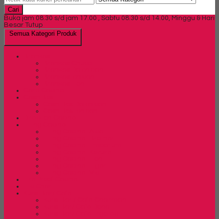
Cari
Buka jam 08.30 s/d jam 17.00 , Sabtu 08.30 s/d 14.00, Minggu & Hari
Besar Tutup
Semua Kategori Produk
Brankas
Brankas Chubb
Brankas Daichiban
Brankas Ichiban
Brankas Lion
Card Cabinet
Cash Box
Cash Box Daichiban
Cash Box Ichiban
Direction Cabinet
Filling Cabinet
Filling Cabinet Alba
Filling Cabinet Brother
Filling Cabinet Emporium
Filling Cabinet Kozure
Filling Cabinet Lion
Filling Cabinet Tiger
Filling Cabinet Vip
Fire Proof Cabinet
Flip Chart
Kursi Bar/ Cafe
Kursi Bar / Cafe Chairman
Kursi Bar/ Cafe Donati
Kursi Bar/ Cafe Ergotec