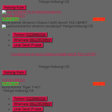
*Harga Hubungi CS
Hubungi Kami
QUICK ORDER
Whatsapp
via SMS
Kursi Kantor Stramm Chievo I GAR Synch TX2 CBMET
*Harga Hubungi CS
Telepon
03199900316
Whatsapp
082229539969
Lihat Detail Produk
Kursi Kantor Stramm Chievo I GAR Synch TX2 CBMET
*Harga Hubungi CS
Hubungi Kami
QUICK ORDER
Whatsapp
via SMS
Kursi Kantor Tiger T-401
*Harga Hubungi CS
Telepon
03199900316
Whatsapp
082229539969
Lihat Detail Produk