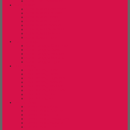
Kursi Lipat New Star
Kursi Susun
Kursi Susun Chairman
Kursi Susun Chitose
Kursi Susun Donati
Kursi Susun Futura
Kursi Susun Indachi
Kursi Susun New Star
Kursi Susun Savello
Kursi Susun Tiger
Kursi Tunggu
Kursi Tunggu Chairman
Kursi Tunggu Donati
Kursi Tunggu Indachi
Kursi Tunggu Savello
Kursi Tunggu Tiger
Laci Dorong
Laci Dorong Donati
Laci Dorong Expo
Laci Dorong Highpoint
Laci Dorong Indachi
Laci Dorong Modera
Laci Dorong Orbitrend
Laci Dorong Uno
Laci Dorong Vip
Lemari Arsip
Lemari Arsip Alba
Lemari Arsip Brother
Lemari Arsip Elite
Lemari Arsip Emporium
Lemari Arsip Kozure
Lemari Arsip Lion