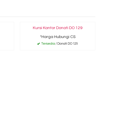
Kursi Kantor Donati DO 129
Kursi K
*Harga Hubungi CS
*Ha
Tersedia
/ Donati DO 129
Ter