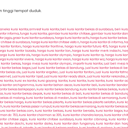
 tinggi tempat duduk.
,
aneka kursi kantor
,
armrest kursi kantor
,
beli kursi kantor bekas di surabaya
,
beli kurs
antor informa
,
fungsi kursi kantor
,
gambar kursi kantor chitose
,
gambar kursi kantor da
tor jogja
,
grosir kursi kantor surabaya
,
harga kursi kantor activ
,
harga kursi kantor beka
r chitose di surabaya
,
harga kursi kantor chitose vista n
,
harga kursi kantor di informa
,
ha
 kantor fantoni
,
harga kursi kantor frontline
,
harga kursi kantor futura 405
,
harga kursi 
rga kursi kantor lazada
,
harga kursi kantor lion
,
harga kursi kantor merk indachi
,
har
arga kursi kantor olx
,
harga kursi kantor olympic
,
harga kursi kantor rp
,
harga kursi ka
rga kursi kantor vivere
,
harga kursi kantor vixion
,
harga kursi kantor wiz
,
harga kursi ka
 kantor bekas
,
harga meja kursi kantor olympic
,
importir kursi kantor
,
jual beli meja k
si kantor bekas bogor
,
jual kursi kantor bekas di bandung
,
jual kursi kantor bekas di be
antor bekas olx
,
jual kursi kantor ergotec
,
jual kursi kantor fantoni
,
jual kursi kantor fatm
i warnet
,
jual kursi kantor lipat
,
jual kursi kantor ready stock
,
jual kursi kantor rekondisi
,
j
si kantor
,
kursi ex kantor
,
kursi goyang kantor
,
kursi kantor
,
kursi kantor
,
kursi kantor 
si kantor archigramma
,
kursi kantor bahan oscar
,
kursi kantor bali
,
kursi kantor banda
kantor bekas balikpapan
,
kursi kantor bekas bandung
,
kursi kantor bekas bekas
,
kursi 
ar
,
kursi kantor bekas depok
,
kursi kantor bekas di bali
,
kursi kantor bekas di bandun
 bekas di malang
,
kursi kantor bekas di medan
,
kursi kantor bekas di semarang
,
kursi
ntor bekas harga
,
kursi kantor bekas jakarta
,
kursi kantor bekas jakarta selatan
,
kursi k
ah
,
kursi kantor bekas pasar rumput
,
kursi kantor bekas semarang
,
kursi kantor bekas s
kursi kantor bekas.com
,
kursi kantor bekasi
,
kursi kantor beroda
,
kursi kantor bogor
,
kur
irman dc 703
,
kursi kantor chairman sc 309
,
kursi kantor chandra karya
,
kursi kantor chi
antor chitose jogja
,
kursi kantor chitose surabaya
,
kursi kantor cibinong
,
kursi kantor
rsi kantor daichi
,
kursi kantor daiko
,
kursi kantor dan fungsinya
,
kursi kantor dan ha
g
,
kursi kantor di jakarta
,
kursi kantor di kelapa gading
,
kursi kantor di malang
,
kursi kan