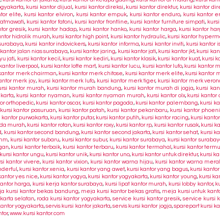
yogyakarta
,
kursi kantor dijual
,
kursi kantor direksi
,
kursi kantor direktur
,
kursi kantor di
tor elite
,
kursi kantor elviron
,
kursi kantor empuk
,
kursi kantor enduro
,
kursi kantor 
 fatmawati
,
kursi kantor fatoni
,
kursi kantor frontline
,
kursi kantor furniture simpati
,
kursi
ntor gresik
,
kursi kantor hadap
,
kursi kantor hanko
,
kursi kantor harga
,
kursi kantor ha
antor hidrolik murah
,
kursi kantor high point
,
kursi kantor hydraulic
,
kursi kantor hyperm
 surabaya
,
kursi kantor indovickers
,
kursi kantor informa
,
kursi kantor inviti
,
kursi kantor 
 kantor jalan nias surabaya
,
kursi kantor jaring
,
kursi kantor jati
,
kursi kantor jkt
,
kursi kan
yu jati
,
kursi kantor kecil
,
kursi kantor kediri
,
kursi kantor klasik
,
kursi kantor kuat
,
kursi k
 kantor liverpool
,
kursi kantor lotte mart
,
kursi kantor lucu
,
kursi kantor lufo
,
kursi kantor 
 kantor merk chairman
,
kursi kantor merk chitose
,
kursi kantor merk elite
,
kursi kantor 
antor merk joy
,
kursi kantor merk lufo
,
kursi kantor merk tiger
,
kursi kantor merk veron
ursi kantor murah
,
kursi kantor murah bandung
,
kursi kantor murah di jogja
,
kursi ka
akarta
,
kursi kantor nyaman
,
kursi kantor nyaman murah
,
kursi kantor olx
,
kursi kantor 
tor orthopedic
,
kursi kantor oscar
,
kursi kantor pagoda
,
kursi kantor palembang
,
kursi k
kursi kantor pasuruan
,
kursi kantor patah
,
kursi kantor pekanbaru
,
kursi kantor phoeni
i kantor purwakarta
,
kursi kantor putar
,
kursi kantor putih
,
kursi kantor racing
,
kursi kanto
roda murah
,
kursi kantor rotan
,
kursi kantor roxy
,
kursi kantor rp
,
kursi kantor rusak
,
kursi k
d
,
kursi kantor second bandung
,
kursi kantor second jakarta
,
kursi kantor sehat
,
kursi k
amm
,
kursi kantor subaru
,
kursi kantor subur
,
kursi kantor surabaya
,
kursi kantor suraba
ngan
,
kursi kantor terbaik
,
kursi kantor terbaru
,
kursi kantor termahal
,
kursi kantor term
kursi kantor ungu
,
kursi kantor unik
,
kursi kantor uno
,
kursi kantor untuk direktur
,
kursi k
si kantor vivere
,
kursi kantor vixion
,
kursi kantor warna hijau
,
kursi kantor warna mera
nderful
,
kursi kantor xenia
,
kursi kantor yang awet
,
kursi kantor yang bagus
,
kursi kant
kantor yes nice
,
kursi kantor yogya
,
kursi kantor yogyakarta
,
kursi kantor young
,
kursi ka
kantor harga
,
kursi kerja kantor surabaya
,
kursi lipat kantor murah
,
kursi lobby kantor
,
k
a kursi kantor bekas bandung
,
meja kursi kantor bekas gratis
,
meja kursi untuk kant
akarta selatan
,
roda kursi kantor yogyakarta
,
service kursi kantor gresik
,
service kursi 
kantor yogyakarta
,
servis kursi kantor jakarta
,
servis kursi kantor jogja
,
sparepart kursi ka
ntor
,
www.kursi kantor.com