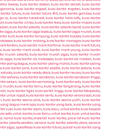
rektur bekas
,
kursi kantor diskon
,
kursi kantor donati
,
kursi kantor
ergonomis
,
kursi kantor ergosit
,
kursi kantor ergotec
,
kursi kantor
 kantor futura
,
kursi kantor futura 405
,
kursi kantor gambar
,
kursi
rga rp
,
kursi kantor headrest
,
kursi kantor hello kitty
,
kursi kantor
art
,
kursi kantor ichiko
,
kursi kantor ikea
,
kursi kantor import
,
kursi
isabel
,
kursi kantor jakarta
,
kursi kantor jakarta barat
,
kursi kantor
tor jogja
,
kursi kantor jogja kaskus
,
kursi kantor jogja murah
,
kursi
antor kulit
,
kursi kantor lampung
,
kursi kantor lazada
,
kursi kantor
makassar
,
kursi kantor malang
,
kursi kantor manager
,
kursi kantor
merk fantoni
,
kursi kantor merk frontline
,
kursi kantor merk futura
,
a
,
kursi kantor merk vinoti
,
kursi kantor merk young
,
kursi kantor
ntor murah jakarta
,
kursi kantor murah jogja
,
kursi kantor murah
olx jogja
,
kursi kantor olx makassar
,
kursi kantor olx medan
,
kursi
antor paling bagus
,
kursi kantor paling mahal
,
kursi kantor paling
x
,
kursi kantor pink
,
kursi kantor plastik
,
kursi kantor polaris
,
kursi
r rakuda
,
kursi kantor ready stock
,
kursi kantor recaro
,
kursi kantor
antor saharjo
,
kursi kantor sandaran
,
kursi kantor sandaran tinggi
,
antor seken
,
kursi kantor semarang
,
kursi kantor solo
,
kursi kantor
ya murah
,
kursi kantor tamu
,
kursi kantor tangerang
,
kursi kantor
urah
,
kursi kantor tiger
,
kursi kantor tinggi
,
kursi kantor tokopedia
,
antor untuk rapat
,
kursi kantor verity
,
kursi kantor verona bali
,
kursi
h
,
kursi kantor warna pink
,
kursi kantor warna putih
,
kursi kantor
or yang bagus merk apa
,
kursi kantor yang baik
,
kursi kantor yang
ntor yubi
,
kursi kantor zoom
,
kursi kayu untuk kantor
,
kursi kepala
ursi sofa untuk kantor
,
kursi tamu untuk kantor
,
kursi untuk kantor
,
or
,
nama kursi kantor
,
onderdil kursi kantor
,
price list kursi kantor
kantor jakarta selatan
,
service kursi kantor jakarta utara
,
service
ntor jogja
,
spesifikasi kursi kantor futura
,
syarat kursi kantor yang