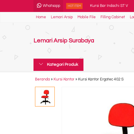
Whatsapp
Kursi Bar Indachi ST V
HOT ITEM
Home
Lemari Arsip
Mobile File
Filling Cabinet
Lo
Kursi Bar Tiger T 6003
Ranjang Besi Orbitrend 
Lemari Arsip Surabaya
Lemari Arsip Indachi DBC
Kursi Lipat Chitose Cosm
Kategori Produk
Kursi Kantor Carrera M 5
Spring Bed Comforta Sup
Beranda
»
Kursi Kantor
»
Kursi Kantor Ergotec 402 S
Laci dorong Donati DOM 24 S