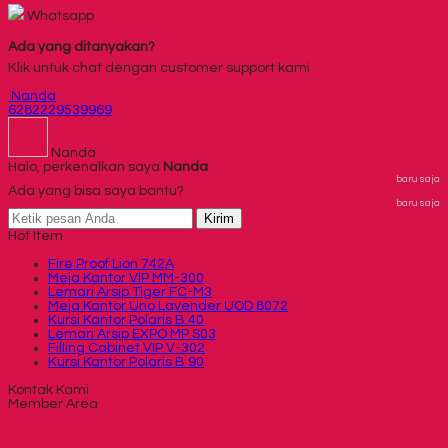
Whatsapp
Ada yang ditanyakan?
Klik untuk chat dengan customer support kami
Nanda
6282229539969
Nanda
Halo, perkenalkan saya
Nanda
baru saja
Ada yang bisa saya bantu?
baru saja
Kirim
Hot Item
Fire Proof Lion 742A
Meja Kantor VIP MM-300
Lemari Arsip Tiger FC-M3
Meja Kantor Uno Lavender UOD 8072
Kursi Kantor Polaris B 40
Lemari Arsip EXPO MP S03
Filling Cabinet VIP V-302
Kursi Kantor Polaris B 90
Kontak Kami
Member Area