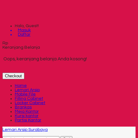
Halo, Guest!
Masuk
Daftar
Rp
Keranjang Belanja
Oops, keranjang belanja Anda kosong!
Checkout
Home
Lemari Arsip
Mobile File
Filling Cabinet
Locker Cabinet
Brankas
Meja Kantor
Kursi kantor
Partisi Kantor
Lemari Arsip Surabaya