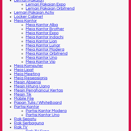
Lemari Pakaian
Lemari Pakaian Expo
Lemari Pakaian Orbitrend
Lemari Pakaian Activ
Locker Cabinet
Meja Kantor
Meja Kantor Alba
Meja Kantor Brother
Meja Kantor Expo
Meja Kantor Indachi
Meja Kantor Lion
Meja Kantor Lunar
Meja Kantor Modera
Meja Kantor Orbitrend
Meja Kantor Uno
Meja Kantor Vip
Meja Komputer
Meja Lipat
Meja Meeting
Meja Resepsionis
Mesin Absensi
Mesin Hitung Uang
Mesin Penghancur Kertas
Mesin Tik
Mobile File
Papan Tulis / WhiteBoard
Partisi Kantor
Partisi Kantor Modera
Partisi Kantor Uno
Rak Sepatu
Rak Serbaguna
Rak TV