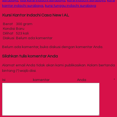
surabaya
,
jual kursi indachi surabaya
,
kursi indachi surabaya
,
kursi
kantor indachi surabaya
,
kursi tunggu indachi surabaya
Kursi Kantor Indachi Casa New I AL
Berat
300 gram
Kondisi
Baru
Dilihat
523 kali
Diskusi
Belum ada komentar
Belum ada komentar, buka diskusi dengan komentar Anda.
Silahkan tulis komentar Anda
Alamat email Anda tidak akan kami publikasikan. Kolom bertanda
bintang (*) wajib diisi.
Isi komentar Anda
*