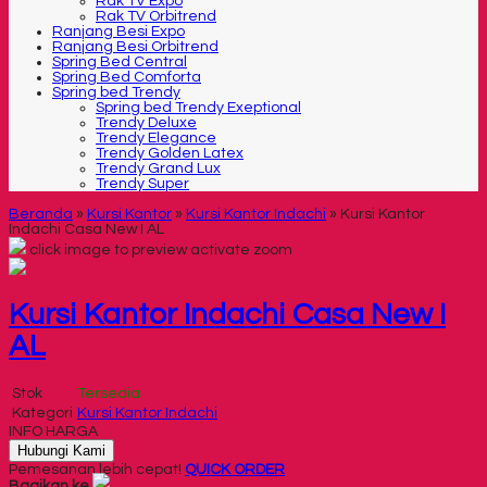
Rak TV Expo
Rak TV Orbitrend
Ranjang Besi Expo
Ranjang Besi Orbitrend
Spring Bed Central
Spring Bed Comforta
Spring bed Trendy
Spring bed Trendy Exeptional
Trendy Deluxe
Trendy Elegance
Trendy Golden Latex
Trendy Grand Lux
Trendy Super
Beranda
»
Kursi Kantor
»
Kursi Kantor Indachi
»
Kursi Kantor
Indachi Casa New I AL
click image to preview
activate zoom
Kursi Kantor Indachi Casa New I
AL
Stok
Tersedia
Kategori
Kursi Kantor Indachi
INFO HARGA
Hubungi Kami
Pemesanan lebih cepat!
QUICK ORDER
Bagikan ke