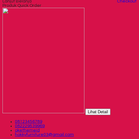
Lanjut Belanja
Checkout
Produk Quick Order
Lihat Detail
08123456789
082229539969
okethemeid
hokkyfurniture03@gmail.com