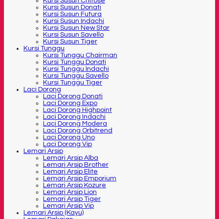
Kursi Susun Chitose
Kursi Susun Donati
Kursi Susun Futura
Kursi Susun Indachi
Kursi Susun New Star
Kursi Susun Savello
Kursi Susun Tiger
Kursi Tunggu
Kursi Tunggu Chairman
Kursi Tunggu Donati
Kursi Tunggu Indachi
Kursi Tunggu Savello
Kursi Tunggu Tiger
Laci Dorong
Laci Dorong Donati
Laci Dorong Expo
Laci Dorong Highpoint
Laci Dorong Indachi
Laci Dorong Modera
Laci Dorong Orbitrend
Laci Dorong Uno
Laci Dorong Vip
Lemari Arsip
Lemari Arsip Alba
Lemari Arsip Brother
Lemari Arsip Elite
Lemari Arsip Emporium
Lemari Arsip Kozure
Lemari Arsip Lion
Lemari Arsip Tiger
Lemari Arsip Vip
Lemari Arsip (Kayu)