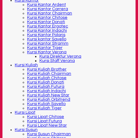
Kursi Kantor
Kursi Kantor Ardent
Kursi Kantor Carrera
Kursi Kantor Chairman
Kursi Kantor Chitose
Kursi Kantor Donati
Kursi Kantor Ergotec
Kursi Kantor Indachi
Kursi Kantor Polaris
Kursi kantor Savello
Kursi Kantor Stramm
Kursi Kantor Tiger
Kursi Kantor Verona
Kursi Direktur Verona
Kursi Staff Verona
Kursi Kuliah
Kursi Kuliah Brother
Kursi Kuliah Chairman
Kursi Kuliah Chitose
Kursi Kuliah Donati
Kursi Kuliah Futura
Kursi Kuliah Indachi
Kursi Kuliah New Star
Kursi Kuliah Orbitrend
Kursi Kuliah Savello
Kursi Kuliah Tiger
Kursi Lipat
Kursi Lipat Chitose
Kursi Lipat Futura
Kursi Lipat New Star
Kursi Susun
Kursi Susun Chairman