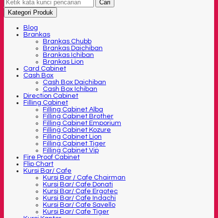
Cari
Kategori Produk
Blog
Brankas
Brankas Chubb
Brankas Daichiban
Brankas Ichiban
Brankas Lion
Card Cabinet
Cash Box
Cash Box Daichiban
Cash Box Ichiban
Direction Cabinet
Filling Cabinet
Filling Cabinet Alba
Filling Cabinet Brother
Filling Cabinet Emporium
Filling Cabinet Kozure
Filling Cabinet Lion
Filling Cabinet Tiger
Filling Cabinet Vip
Fire Proof Cabinet
Flip Chart
Kursi Bar/ Cafe
Kursi Bar / Cafe Chairman
Kursi Bar/ Cafe Donati
Kursi Bar/ Cafe Ergotec
Kursi Bar/ Cafe Indachi
Kursi Bar/ Cafe Savello
Kursi Bar/ Cafe Tiger