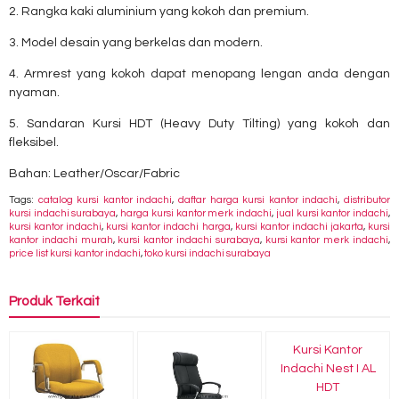
2. Rangka kaki aluminium yang kokoh dan premium.
3. Model desain yang berkelas dan modern.
4. Armrest yang kokoh dapat menopang lengan anda dengan
nyaman.
5. Sandaran Kursi HDT (Heavy Duty Tilting) yang kokoh dan
fleksibel.
Bahan: Leather/Oscar/Fabric
Tags:
catalog kursi kantor indachi
,
daftar harga kursi kantor indachi
,
distributor
kursi indachi surabaya
,
harga kursi kantor merk indachi
,
jual kursi kantor indachi
,
kursi kantor indachi
,
kursi kantor indachi harga
,
kursi kantor indachi jakarta
,
kursi
kantor indachi murah
,
kursi kantor indachi surabaya
,
kursi kantor merk indachi
,
price list kursi kantor indachi
,
toko kursi indachi surabaya
Produk Terkait
Kursi Kantor
Indachi Nest I AL
HDT