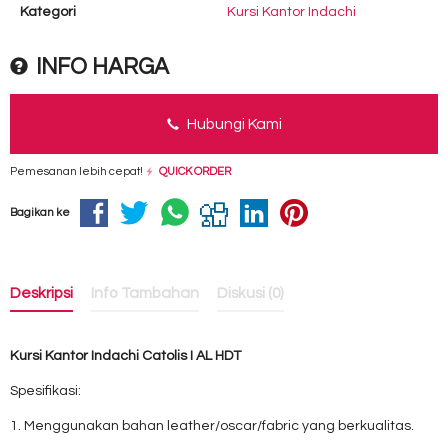
Kategori
Kursi Kantor Indachi
INFO HARGA
Hubungi Kami
Pemesanan lebih cepat!
QUICK ORDER
Bagikan ke
Deskripsi
Info Tambahan
Diskusi (0)
Kursi Kantor Indachi Catolis I AL HDT
Spesifikasi:
1. Menggunakan bahan leather/oscar/fabric yang berkualitas.