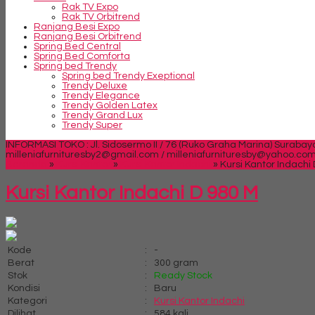
Rak TV Expo
Rak TV Orbitrend
Ranjang Besi Expo
Ranjang Besi Orbitrend
Spring Bed Central
Spring Bed Comforta
Spring bed Trendy
Spring bed Trendy Exeptional
Trendy Deluxe
Trendy Elegance
Trendy Golden Latex
Trendy Grand Lux
Trendy Super
INFORMASI TOKO : Jl. Sidosermo II / 76 (Ruko Graha Marina) Surabay
milleniafurnituresby2@gmail.com / milleniafurnituresby@yahoo.co
Beranda
»
Kursi Kantor
»
Kursi Kantor Indachi
»
Kursi Kantor Indachi
Kursi Kantor Indachi D 980 M
Kode
:
-
Berat
:
300 gram
Stok
:
Ready Stock
Kondisi
:
Baru
Kategori
:
Kursi Kantor Indachi
Dilihat
:
584 kali