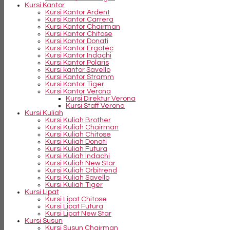
Kursi Kantor
Kursi Kantor Ardent
Kursi Kantor Carrera
Kursi Kantor Chairman
Kursi Kantor Chitose
Kursi Kantor Donati
Kursi Kantor Ergotec
Kursi Kantor Indachi
Kursi Kantor Polaris
Kursi kantor Savello
Kursi Kantor Stramm
Kursi Kantor Tiger
Kursi Kantor Verona
Kursi Direktur Verona
Kursi Staff Verona
Kursi Kuliah
Kursi Kuliah Brother
Kursi Kuliah Chairman
Kursi Kuliah Chitose
Kursi Kuliah Donati
Kursi Kuliah Futura
Kursi Kuliah Indachi
Kursi Kuliah New Star
Kursi Kuliah Orbitrend
Kursi Kuliah Savello
Kursi Kuliah Tiger
Kursi Lipat
Kursi Lipat Chitose
Kursi Lipat Futura
Kursi Lipat New Star
Kursi Susun
Kursi Susun Chairman