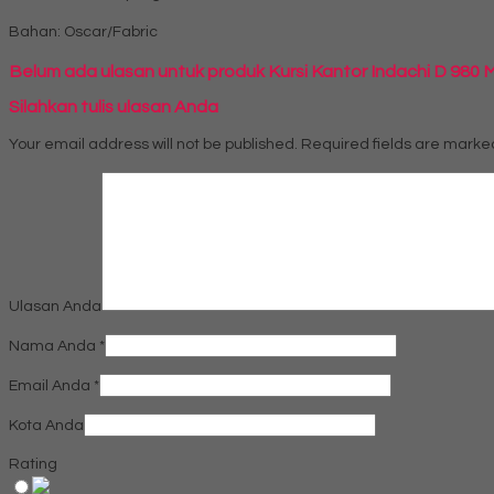
Bahan: Oscar/Fabric
Belum ada ulasan untuk produk Kursi Kantor Indachi D 980 
Silahkan tulis ulasan Anda
Your email address will not be published.
Required fields are mark
Ulasan Anda
Nama Anda
*
Email Anda
*
Kota Anda
Rating