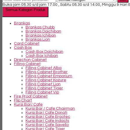
Buka jam 08.30 s/d jam 17.00 , Sabtu 08.30 s/d 14.00, Minggu & Hari
Semua Kategori Produk
Brankas
Brankas Chubb
Brankas Daichiban
Brankas Ichiban
Brankas Lion
Card Cabinet
Cash Box
Cash Box Daichiban
Cash Box Ichiban
Direction Cabinet
Filling Cabinet
Filling Cabinet Alba
Filling Cabinet Brother
Filling Cabinet Emporium
Filling Cabinet Kozure
Filling Cabinet Lion
Filling Cabinet Tiger
Filling Cabinet Vip
Fire Proof Cabinet
Flip Chart
Kursi Bar/ Cafe
Kursi Bar / Cafe Chairman
Kursi Bar/ Cafe Donati
Kursi Bar/ Cafe Ergotec
Kursi Bar/ Cafe Indachi
Kursi Bar/ Cafe Savello
Kursi Bar/ Cafe Tiger