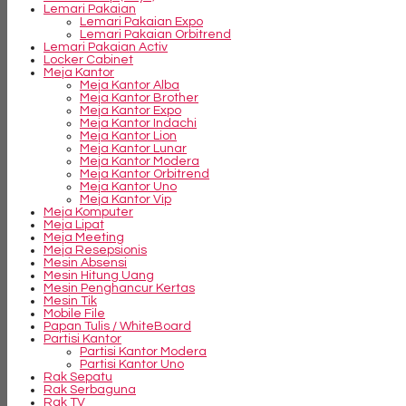
Lemari Pakaian
Lemari Pakaian Expo
Lemari Pakaian Orbitrend
Lemari Pakaian Activ
Locker Cabinet
Meja Kantor
Meja Kantor Alba
Meja Kantor Brother
Meja Kantor Expo
Meja Kantor Indachi
Meja Kantor Lion
Meja Kantor Lunar
Meja Kantor Modera
Meja Kantor Orbitrend
Meja Kantor Uno
Meja Kantor Vip
Meja Komputer
Meja Lipat
Meja Meeting
Meja Resepsionis
Mesin Absensi
Mesin Hitung Uang
Mesin Penghancur Kertas
Mesin Tik
Mobile File
Papan Tulis / WhiteBoard
Partisi Kantor
Partisi Kantor Modera
Partisi Kantor Uno
Rak Sepatu
Rak Serbaguna
Rak TV