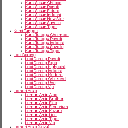
Kursi Susun Chitose
Kursi Susun Donati
Kursi Susun Futura
Kursi Susun Indachi
Kursi Susun New Star
Kursi Susun Savello
Kursi Susun Tiger
Kursi Tunggu
Kursi Tunggu Chairman
Kursi Tunggu Donati
Kursi Tunggu Indachi
Kursi Tunggu Savello
Kursi Tunggu Tiger
Laci Dorong
Laci Dorong Donati
Laci Dorong Expo
Laci Dorong Highpoint
Laci Dorong Indachi
Laci Dorong Modera
Laci Dorong Orbitrend
Laci Dorong Uno
Laci Dorong Vip
Lemari Arsip
Lemari Arsip Alba
Lemari Arsip Brother
Lemari Arsip Elite
Lemari Arsip Emporium
Lemari Arsip Kozure
Lemari Arsip Lion
Lemari Arsip Tiger
Lemari Arsip Vip
Lemari Arsip (Kayu)