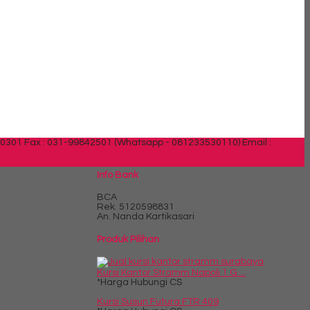
30301 Fax : 031-99842501 (Whatsapp - 081233530110)
Email :
Info Bank
BCA
Rek.
5120598831
An. Nanda Kartikasari
Produk Pilihan
Kursi Kantor Stramm Napoli 1 G....
*Harga Hubungi CS
Kursi Susun Futura FTR 409