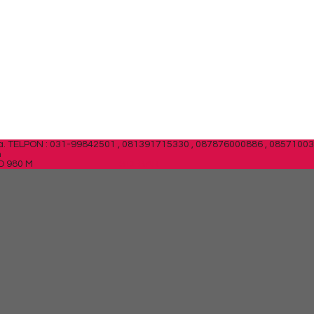
a.
TELPON : 031-99842501 , 081391715330 , 087876000886 , 0857100
m
 D 980 M
SIDEBAR