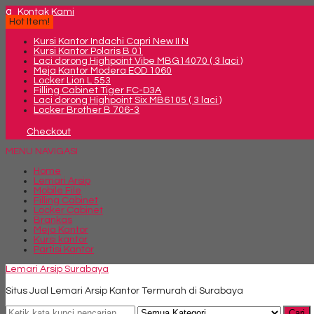
q
Kontak Kami
Hot Item!
Kursi Kantor Indachi Capri New II N
Kursi Kantor Polaris B 01
Laci dorong Highpoint Vibe MBG14070 ( 3 laci )
Meja Kantor Modera EOD 1060
Locker Lion L 553
Filling Cabinet Tiger FC-D3A
Laci dorong Highpoint Six MB6105 ( 3 laci )
Locker Brother B 706-3
Checkout
MENU NAVIGASI
Home
Lemari Arsip
Mobile File
Filling Cabinet
Locker Cabinet
Brankas
Meja Kantor
Kursi kantor
Partisi Kantor
Lemari Arsip Surabaya
Situs Jual Lemari Arsip Kantor Termurah di Surabaya
Cari