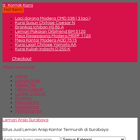
q
Kontak Kami
Hot Item!
Laci dorong Modera CMD 338 ( 3 laci )
Kursi Susun Chitose Caesar N
Brankas Ichiban HS 80 A
Lemari Pakaian Orbitrend BM 5120
Meja Resepsionis Modera MRPF 1120
Meja Kantor Modera AOD 7515
Kursi Lipat Chitose Yamato AA
Kursi Kuliah Indachi D 250 K
Checkout
MENU NAVIGASI
Home
Lemari Arsip
Mobile File
Filling Cabinet
Locker Cabinet
Brankas
Meja Kantor
Kursi kantor
Partisi Kantor
Lemari Arsip Surabaya
Situs Jual Lemari Arsip Kantor Termurah di Surabaya