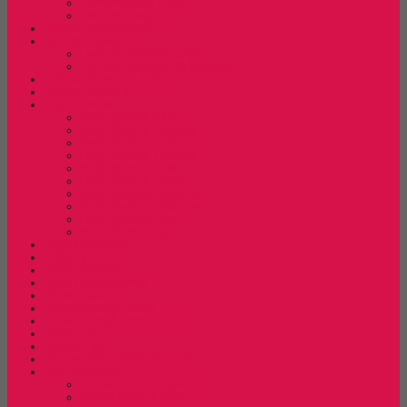
Lemari Arsip Tiger
Lemari Arsip Vip
Lemari Arsip (Kayu)
Lemari Pakaian
Lemari Pakaian Expo
Lemari Pakaian Orbitrend
Lemari Pakaian Activ
Locker Cabinet
Meja Kantor
Meja Kantor Alba
Meja Kantor Brother
Meja Kantor Expo
Meja Kantor Indachi
Meja Kantor Lion
Meja Kantor Lunar
Meja Kantor Modera
Meja Kantor Orbitrend
Meja Kantor Uno
Meja Kantor Vip
Meja Komputer
Meja Lipat
Meja Meeting
Meja Resepsionis
Mesin Absensi
Mesin Hitung Uang
Mesin Penghancur Kertas
Mesin Tik
Mobile File
Papan Tulis / WhiteBoard
Partisi Kantor
Partisi Kantor Modera
Partisi Kantor Uno