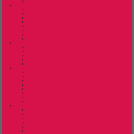
Kursi Lipat New Star
Kursi Susun
Kursi Susun Chairman
Kursi Susun Chitose
Kursi Susun Donati
Kursi Susun Futura
Kursi Susun Indachi
Kursi Susun New Star
Kursi Susun Savello
Kursi Susun Tiger
Kursi Tunggu
Kursi Tunggu Chairman
Kursi Tunggu Donati
Kursi Tunggu Indachi
Kursi Tunggu Savello
Kursi Tunggu Tiger
Laci Dorong
Laci Dorong Donati
Laci Dorong Expo
Laci Dorong Highpoint
Laci Dorong Indachi
Laci Dorong Modera
Laci Dorong Orbitrend
Laci Dorong Uno
Laci Dorong Vip
Lemari Arsip
Lemari Arsip Alba
Lemari Arsip Brother
Lemari Arsip Elite
Lemari Arsip Emporium
Lemari Arsip Kozure
Lemari Arsip Lion