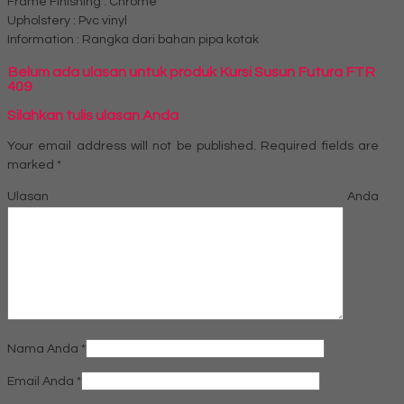
Frame Finishing : Chrome
Upholstery : Pvc vinyl
Information : Rangka dari bahan pipa kotak
Belum ada ulasan untuk produk Kursi Susun Futura FTR
409
Silahkan tulis ulasan Anda
Your email address will not be published.
Required fields are
marked
*
Ulasan Anda
Nama Anda
*
Email Anda
*