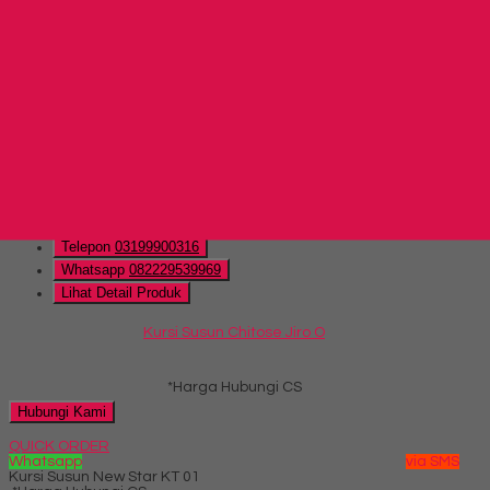
Lihat Detail Produk
Kursi Susun Chitose Olive A
*Harga Hubungi CS
Hubungi Kami
QUICK ORDER
Whatsapp
via SMS
Kursi Susun Chitose Jiro O
*Harga Hubungi CS
Telepon
03199900316
Whatsapp
082229539969
Lihat Detail Produk
Kursi Susun Chitose Jiro O
*Harga Hubungi CS
Hubungi Kami
QUICK ORDER
Whatsapp
via SMS
Kursi Susun New Star KT 01