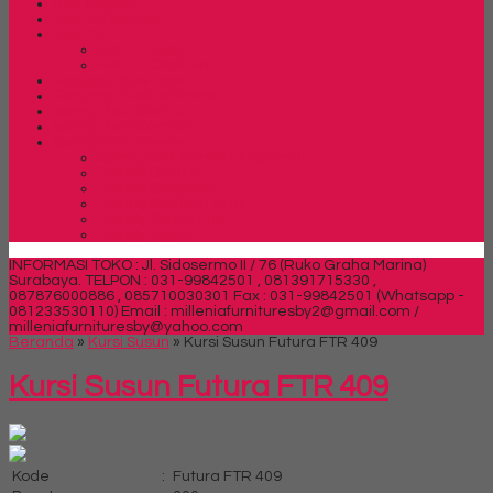
Rak Sepatu
Rak Serbaguna
Rak TV
Rak TV Expo
Rak TV Orbitrend
Ranjang Besi Expo
Ranjang Besi Orbitrend
Spring Bed Central
Spring Bed Comforta
Spring bed Trendy
Spring bed Trendy Exeptional
Trendy Deluxe
Trendy Elegance
Trendy Golden Latex
Trendy Grand Lux
Trendy Super
INFORMASI TOKO : Jl. Sidosermo II / 76 (Ruko Graha Marina)
Surabaya.
TELPON : 031-99842501 , 081391715330 ,
087876000886 , 085710030301 Fax : 031-99842501 (Whatsapp -
081233530110)
Email : milleniafurnituresby2@gmail.com /
milleniafurnituresby@yahoo.com
Beranda
»
Kursi Susun
»
Kursi Susun Futura FTR 409
Kursi Susun Futura FTR 409
Kode
:
Futura FTR 409