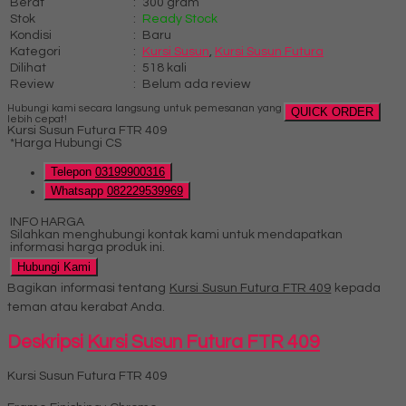
Berat
:
300 gram
Stok
:
Ready Stock
Kondisi
:
Baru
Kategori
:
Kursi Susun
,
Kursi Susun Futura
Dilihat
:
518 kali
Review
:
Belum ada review
Hubungi kami secara langsung untuk pemesanan yang
QUICK ORDER
lebih cepat!
Kursi Susun Futura FTR 409
*Harga Hubungi CS
Telepon
03199900316
Whatsapp
082229539969
INFO HARGA
Silahkan menghubungi kontak kami untuk mendapatkan
informasi harga produk ini.
Hubungi Kami
Bagikan informasi tentang
Kursi Susun Futura FTR 409
kepada
teman atau kerabat Anda.
Deskripsi
Kursi Susun Futura FTR 409
Kursi Susun Futura FTR 409