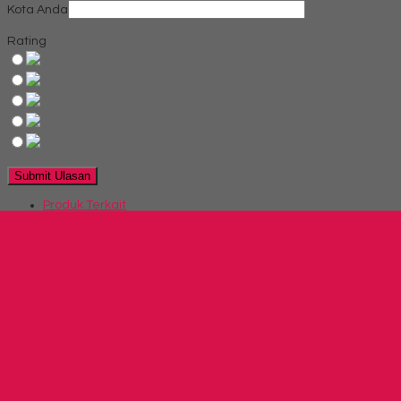
Kota Anda
Rating
Produk Terkait
Produk Terbaru
Produk Terkait Kursi Susun Futura FTR 409
Hubungi Kami
QUICK ORDER
Whatsapp
via SMS
Kursi Susun Chitose Olive A
*Harga Hubungi CS
Telepon
03199900316
Whatsapp
082229539969