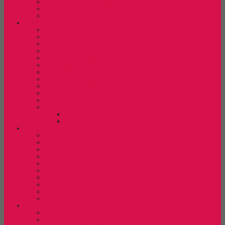
Kursi Bar/ Cafe Indachi
Kursi Bar/ Cafe Savello
Kursi Bar/ Cafe Tiger
Kursi Kantor
Kursi Kantor Ardent
Kursi Kantor Carrera
Kursi Kantor Chairman
Kursi Kantor Chitose
Kursi Kantor Donati
Kursi Kantor Ergotec
Kursi Kantor Indachi
Kursi Kantor Polaris
Kursi kantor Savello
Kursi Kantor Stramm
Kursi Kantor Tiger
Kursi Kantor Verona
Kursi Direktur Verona
Kursi Staff Verona
Kursi Kuliah
Kursi Kuliah Brother
Kursi Kuliah Chairman
Kursi Kuliah Chitose
Kursi Kuliah Donati
Kursi Kuliah Futura
Kursi Kuliah Indachi
Kursi Kuliah New Star
Kursi Kuliah Orbitrend
Kursi Kuliah Savello
Kursi Kuliah Tiger
Kursi Lipat
Kursi Lipat Chitose
Kursi Lipat Futura