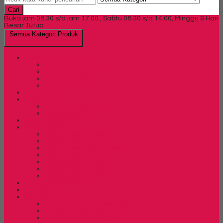
Cari
Buka jam 08.30 s/d jam 17.00 , Sabtu 08.30 s/d 14.00, Minggu & Hari
Besar Tutup
Semua Kategori Produk
Brankas
Brankas Chubb
Brankas Daichiban
Brankas Ichiban
Brankas Lion
Card Cabinet
Cash Box
Cash Box Daichiban
Cash Box Ichiban
Direction Cabinet
Filling Cabinet
Filling Cabinet Alba
Filling Cabinet Brother
Filling Cabinet Emporium
Filling Cabinet Kozure
Filling Cabinet Lion
Filling Cabinet Tiger
Filling Cabinet Vip
Fire Proof Cabinet
Flip Chart
Kursi Bar/ Cafe
Kursi Bar / Cafe Chairman
Kursi Bar/ Cafe Donati
Kursi Bar/ Cafe Ergotec