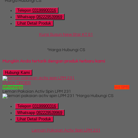
*Harga Hubungi CS
Telepon
03199900316
Whatsapp
082229539969
Lihat Detail Produk
Kursi Susun New Star KT 01
*Harga Hubungi CS
Mungkin Anda tertarik dengan produk terbaru kami
Hubungi Kami
QUICK ORDER
Whatsapp
via SMS
Lemari Pakaian Activ Spin LPM 231
*Harga Hubungi CS
Telepon
03199900316
Whatsapp
082229539969
Lihat Detail Produk
Lemari Pakaian Activ Spin LPM 231