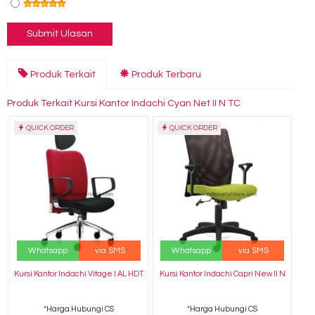
Produk Terkait
Produk Terbaru
Produk Terkait Kursi Kantor Indachi Cyan Net II N TC
QUICK ORDER
QUICK ORDER
Whatsapp
via SMS
Whatsapp
via SMS
Kursi Kantor Indachi Vitage I AL HDT
Kursi Kantor Indachi Capri New II N
*Harga Hubungi CS
*Harga Hubungi CS