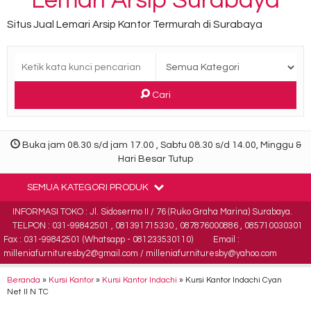
Lemari Arsip Surabaya
Situs Jual Lemari Arsip Kantor Termurah di Surabaya
Cari
Buka jam 08.30 s/d jam 17.00 , Sabtu 08.30 s/d 14.00, Minggu &
Hari Besar Tutup
SEMUA KATEGORI PRODUK
INFORMASI TOKO : Jl. Sidosermo II / 76 (Ruko Graha Marina) Surabaya.
TELPON : 031-99842501 , 081391715330 , 087876000886 , 085710030301
Fax : 031-99842501 (Whatsapp - 081233530110)
Email :
milleniafurnituresby2@gmail.com / milleniafurnituresby@yahoo.com
Beranda
»
Kursi Kantor
»
Kursi Kantor Indachi
»
Kursi Kantor Indachi Cyan
Net II N TC