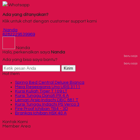
Whatsapp
Ada yang ditanyakan?
Klik untuk chat dengan customer support kami
Nanda
6282229539969
Nanda
Halo, perkenalkan saya
Nanda
baru saja
Ada yang bisa saya bantu?
baru saja
Kirim
Hot Item
Spring Bed Central Deluxe Bianca
Meja Resepsionis Uno URS 3111
Kursi Kuliah Tiger T 109 LT
Kursi Tunggu Donati PX 4 A
Lemari Arsip Indachi DBC 881 T
Kursi Tunggu Indachi PS Verco 3
Fire Proof Ichiban TB4 - 3D
Brankas Ichiban HSX 40 A
Kontak Kami
Member Area