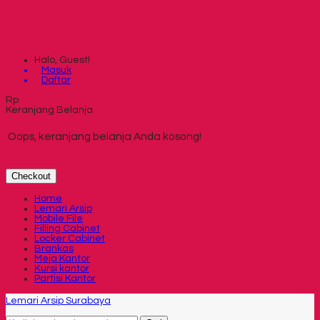
Halo, Guest!
Masuk
Daftar
Rp
Keranjang Belanja
Oops, keranjang belanja Anda kosong!
Checkout
Home
Lemari Arsip
Mobile File
Filling Cabinet
Locker Cabinet
Brankas
Meja Kantor
Kursi kantor
Partisi Kantor
Lemari Arsip Surabaya