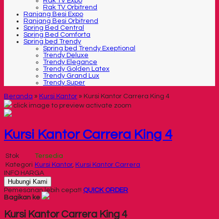
Rak TV Expo
Rak TV Orbitrend
Ranjang Besi Expo
Ranjang Besi Orbitrend
Spring Bed Central
Spring Bed Comforta
Spring bed Trendy
Spring bed Trendy Exeptional
Trendy Deluxe
Trendy Elegance
Trendy Golden Latex
Trendy Grand Lux
Trendy Super
Beranda
»
Kursi Kantor
»
Kursi Kantor Carrera King 4
click image to preview
activate zoom
Kursi Kantor Carrera King 4
Stok
Tersedia
Kategori
Kursi Kantor
,
Kursi Kantor Carrera
INFO HARGA
Hubungi Kami
Pemesanan lebih cepat!
QUICK ORDER
Bagikan ke
Kursi Kantor Carrera King 4