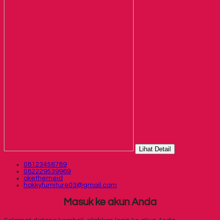
Lihat Detail
08123456789
082229539969
okethemeid
hokkyfurniture03@gmail.com
Masuk ke akun Anda