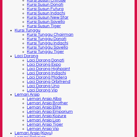
Kursi Susun Chitose
Kursi Susun Donati
Kursi Susun Futura
Kursi Susun Indachi
Kursi Susun New Star
Kursi Susun Savello
Kursi Susun Tiger
Kursi Tunggu
Kursi Tunggu Chairman
Kursi Tunggu Donati
Kursi Tunggu Indachi
Kursi Tunggu Savello
Kursi Tunggu Tiger
Laci Dorong
Laci Dorong Donati
Laci Dorong Expo
Laci Dorong Highpoint
Laci Dorong Indachi
Laci Dorong Modera
Laci Dorong Orbitrend
Laci Dorong Uno
Laci Dorong Vip
Lemari Arsip
Lemari Arsip Alba
Lemari Arsip Brother
Lemari Arsip Elite
Lemari Arsip Emporium
Lemari Arsip Kozure
Lemari Arsip Lion
Lemari Arsip Tiger
Lemari Arsip Vip
Lemari Arsip (Kayu)