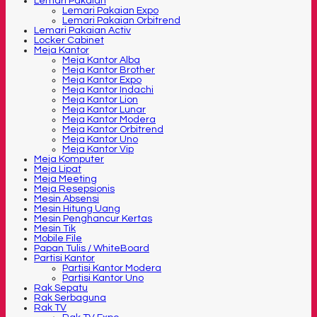
Lemari Pakaian
Lemari Pakaian Expo
Lemari Pakaian Orbitrend
Lemari Pakaian Activ
Locker Cabinet
Meja Kantor
Meja Kantor Alba
Meja Kantor Brother
Meja Kantor Expo
Meja Kantor Indachi
Meja Kantor Lion
Meja Kantor Lunar
Meja Kantor Modera
Meja Kantor Orbitrend
Meja Kantor Uno
Meja Kantor Vip
Meja Komputer
Meja Lipat
Meja Meeting
Meja Resepsionis
Mesin Absensi
Mesin Hitung Uang
Mesin Penghancur Kertas
Mesin Tik
Mobile File
Papan Tulis / WhiteBoard
Partisi Kantor
Partisi Kantor Modera
Partisi Kantor Uno
Rak Sepatu
Rak Serbaguna
Rak TV