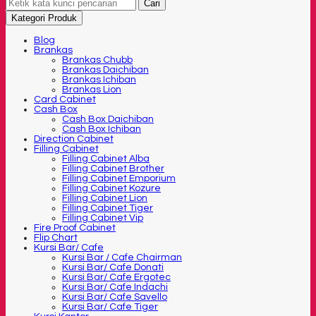
Cari
Kategori Produk
Blog
Brankas
Brankas Chubb
Brankas Daichiban
Brankas Ichiban
Brankas Lion
Card Cabinet
Cash Box
Cash Box Daichiban
Cash Box Ichiban
Direction Cabinet
Filling Cabinet
Filling Cabinet Alba
Filling Cabinet Brother
Filling Cabinet Emporium
Filling Cabinet Kozure
Filling Cabinet Lion
Filling Cabinet Tiger
Filling Cabinet Vip
Fire Proof Cabinet
Flip Chart
Kursi Bar/ Cafe
Kursi Bar / Cafe Chairman
Kursi Bar/ Cafe Donati
Kursi Bar/ Cafe Ergotec
Kursi Bar/ Cafe Indachi
Kursi Bar/ Cafe Savello
Kursi Bar/ Cafe Tiger