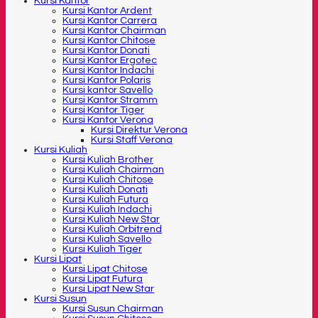
Kursi Kantor
Kursi Kantor Ardent
Kursi Kantor Carrera
Kursi Kantor Chairman
Kursi Kantor Chitose
Kursi Kantor Donati
Kursi Kantor Ergotec
Kursi Kantor Indachi
Kursi Kantor Polaris
Kursi kantor Savello
Kursi Kantor Stramm
Kursi Kantor Tiger
Kursi Kantor Verona
Kursi Direktur Verona
Kursi Staff Verona
Kursi Kuliah
Kursi Kuliah Brother
Kursi Kuliah Chairman
Kursi Kuliah Chitose
Kursi Kuliah Donati
Kursi Kuliah Futura
Kursi Kuliah Indachi
Kursi Kuliah New Star
Kursi Kuliah Orbitrend
Kursi Kuliah Savello
Kursi Kuliah Tiger
Kursi Lipat
Kursi Lipat Chitose
Kursi Lipat Futura
Kursi Lipat New Star
Kursi Susun
Kursi Susun Chairman