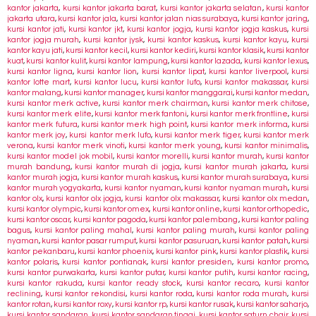
kantor jakarta
,
kursi kantor jakarta barat
,
kursi kantor jakarta selatan
,
kursi kantor
jakarta utara
,
kursi kantor jala
,
kursi kantor jalan nias surabaya
,
kursi kantor jaring
,
kursi kantor jati
,
kursi kantor jkt
,
kursi kantor jogja
,
kursi kantor jogja kaskus
,
kursi
kantor jogja murah
,
kursi kantor jysk
,
kursi kantor kaskus
,
kursi kantor kayu
,
kursi
kantor kayu jati
,
kursi kantor kecil
,
kursi kantor kediri
,
kursi kantor klasik
,
kursi kantor
kuat
,
kursi kantor kulit
,
kursi kantor lampung
,
kursi kantor lazada
,
kursi kantor lexus
,
kursi kantor ligna
,
kursi kantor lion
,
kursi kantor lipat
,
kursi kantor liverpool
,
kursi
kantor lotte mart
,
kursi kantor lucu
,
kursi kantor lufo
,
kursi kantor makassar
,
kursi
kantor malang
,
kursi kantor manager
,
kursi kantor manggarai
,
kursi kantor medan
,
kursi kantor merk active
,
kursi kantor merk chairman
,
kursi kantor merk chitose
,
kursi kantor merk elite
,
kursi kantor merk fantoni
,
kursi kantor merk frontline
,
kursi
kantor merk futura
,
kursi kantor merk high point
,
kursi kantor merk informa
,
kursi
kantor merk joy
,
kursi kantor merk lufo
,
kursi kantor merk tiger
,
kursi kantor merk
verona
,
kursi kantor merk vinoti
,
kursi kantor merk young
,
kursi kantor minimalis
,
kursi kantor model jok mobil
,
kursi kantor morelli
,
kursi kantor murah
,
kursi kantor
murah bandung
,
kursi kantor murah di jogja
,
kursi kantor murah jakarta
,
kursi
kantor murah jogja
,
kursi kantor murah kaskus
,
kursi kantor murah surabaya
,
kursi
kantor murah yogyakarta
,
kursi kantor nyaman
,
kursi kantor nyaman murah
,
kursi
kantor olx
,
kursi kantor olx jogja
,
kursi kantor olx makassar
,
kursi kantor olx medan
,
kursi kantor olympic
,
kursi kantor omex
,
kursi kantor online
,
kursi kantor orthopedic
,
kursi kantor oscar
,
kursi kantor pagoda
,
kursi kantor palembang
,
kursi kantor paling
bagus
,
kursi kantor paling mahal
,
kursi kantor paling murah
,
kursi kantor paling
nyaman
,
kursi kantor pasar rumput
,
kursi kantor pasuruan
,
kursi kantor patah
,
kursi
kantor pekanbaru
,
kursi kantor phoenix
,
kursi kantor pink
,
kursi kantor plastik
,
kursi
kantor polaris
,
kursi kantor pontianak
,
kursi kantor presiden
,
kursi kantor promo
,
kursi kantor purwakarta
,
kursi kantor putar
,
kursi kantor putih
,
kursi kantor racing
,
kursi kantor rakuda
,
kursi kantor ready stock
,
kursi kantor recaro
,
kursi kantor
reclining
,
kursi kantor rekondisi
,
kursi kantor roda
,
kursi kantor roda murah
,
kursi
kantor rotan
,
kursi kantor roxy
,
kursi kantor rp
,
kursi kantor rusak
,
kursi kantor saharjo
,
kursi kantor sandaran
,
kursi kantor sandaran tinggi
,
kursi kantor saturn chair
,
kursi