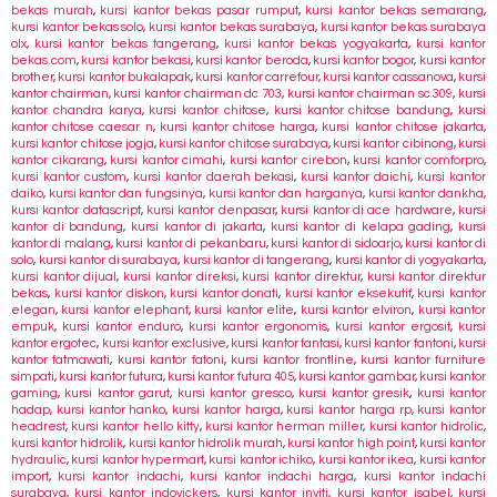
bekas murah
,
kursi kantor bekas pasar rumput
,
kursi kantor bekas semarang
,
kursi kantor bekas solo
,
kursi kantor bekas surabaya
,
kursi kantor bekas surabaya
olx
,
kursi kantor bekas tangerang
,
kursi kantor bekas yogyakarta
,
kursi kantor
bekas.com
,
kursi kantor bekasi
,
kursi kantor beroda
,
kursi kantor bogor
,
kursi kantor
brother
,
kursi kantor bukalapak
,
kursi kantor carrefour
,
kursi kantor cassanova
,
kursi
kantor chairman
,
kursi kantor chairman dc 703
,
kursi kantor chairman sc 309
,
kursi
kantor chandra karya
,
kursi kantor chitose
,
kursi kantor chitose bandung
,
kursi
kantor chitose caesar n
,
kursi kantor chitose harga
,
kursi kantor chitose jakarta
,
kursi kantor chitose jogja
,
kursi kantor chitose surabaya
,
kursi kantor cibinong
,
kursi
kantor cikarang
,
kursi kantor cimahi
,
kursi kantor cirebon
,
kursi kantor comforpro
,
kursi kantor custom
,
kursi kantor daerah bekasi
,
kursi kantor daichi
,
kursi kantor
daiko
,
kursi kantor dan fungsinya
,
kursi kantor dan harganya
,
kursi kantor dankha
,
kursi kantor datascript
,
kursi kantor denpasar
,
kursi kantor di ace hardware
,
kursi
kantor di bandung
,
kursi kantor di jakarta
,
kursi kantor di kelapa gading
,
kursi
kantor di malang
,
kursi kantor di pekanbaru
,
kursi kantor di sidoarjo
,
kursi kantor di
solo
,
kursi kantor di surabaya
,
kursi kantor di tangerang
,
kursi kantor di yogyakarta
,
kursi kantor dijual
,
kursi kantor direksi
,
kursi kantor direktur
,
kursi kantor direktur
bekas
,
kursi kantor diskon
,
kursi kantor donati
,
kursi kantor eksekutif
,
kursi kantor
elegan
,
kursi kantor elephant
,
kursi kantor elite
,
kursi kantor elviron
,
kursi kantor
empuk
,
kursi kantor enduro
,
kursi kantor ergonomis
,
kursi kantor ergosit
,
kursi
kantor ergotec
,
kursi kantor exclusive
,
kursi kantor fantasi
,
kursi kantor fantoni
,
kursi
kantor fatmawati
,
kursi kantor fatoni
,
kursi kantor frontline
,
kursi kantor furniture
simpati
,
kursi kantor futura
,
kursi kantor futura 405
,
kursi kantor gambar
,
kursi kantor
gaming
,
kursi kantor garut
,
kursi kantor gresco
,
kursi kantor gresik
,
kursi kantor
hadap
,
kursi kantor hanko
,
kursi kantor harga
,
kursi kantor harga rp
,
kursi kantor
headrest
,
kursi kantor hello kitty
,
kursi kantor herman miller
,
kursi kantor hidrolic
,
kursi kantor hidrolik
,
kursi kantor hidrolik murah
,
kursi kantor high point
,
kursi kantor
hydraulic
,
kursi kantor hypermart
,
kursi kantor ichiko
,
kursi kantor ikea
,
kursi kantor
import
,
kursi kantor indachi
,
kursi kantor indachi harga
,
kursi kantor indachi
surabaya
,
kursi kantor indovickers
,
kursi kantor inviti
,
kursi kantor isabel
,
kursi