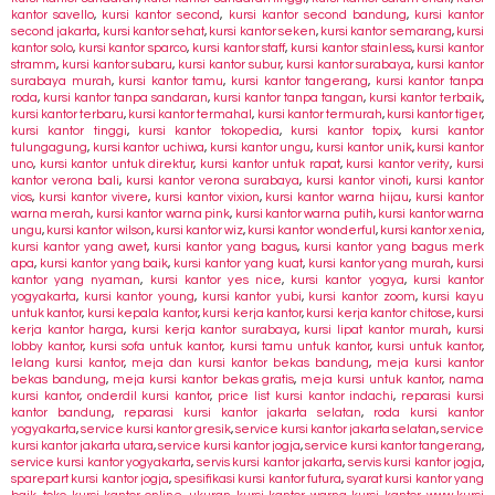
kantor savello
,
kursi kantor second
,
kursi kantor second bandung
,
kursi kantor
second jakarta
,
kursi kantor sehat
,
kursi kantor seken
,
kursi kantor semarang
,
kursi
kantor solo
,
kursi kantor sparco
,
kursi kantor staff
,
kursi kantor stainless
,
kursi kantor
stramm
,
kursi kantor subaru
,
kursi kantor subur
,
kursi kantor surabaya
,
kursi kantor
surabaya murah
,
kursi kantor tamu
,
kursi kantor tangerang
,
kursi kantor tanpa
roda
,
kursi kantor tanpa sandaran
,
kursi kantor tanpa tangan
,
kursi kantor terbaik
,
kursi kantor terbaru
,
kursi kantor termahal
,
kursi kantor termurah
,
kursi kantor tiger
,
kursi kantor tinggi
,
kursi kantor tokopedia
,
kursi kantor topix
,
kursi kantor
tulungagung
,
kursi kantor uchiwa
,
kursi kantor ungu
,
kursi kantor unik
,
kursi kantor
uno
,
kursi kantor untuk direktur
,
kursi kantor untuk rapat
,
kursi kantor verity
,
kursi
kantor verona bali
,
kursi kantor verona surabaya
,
kursi kantor vinoti
,
kursi kantor
vios
,
kursi kantor vivere
,
kursi kantor vixion
,
kursi kantor warna hijau
,
kursi kantor
warna merah
,
kursi kantor warna pink
,
kursi kantor warna putih
,
kursi kantor warna
ungu
,
kursi kantor wilson
,
kursi kantor wiz
,
kursi kantor wonderful
,
kursi kantor xenia
,
kursi kantor yang awet
,
kursi kantor yang bagus
,
kursi kantor yang bagus merk
apa
,
kursi kantor yang baik
,
kursi kantor yang kuat
,
kursi kantor yang murah
,
kursi
kantor yang nyaman
,
kursi kantor yes nice
,
kursi kantor yogya
,
kursi kantor
yogyakarta
,
kursi kantor young
,
kursi kantor yubi
,
kursi kantor zoom
,
kursi kayu
untuk kantor
,
kursi kepala kantor
,
kursi kerja kantor
,
kursi kerja kantor chitose
,
kursi
kerja kantor harga
,
kursi kerja kantor surabaya
,
kursi lipat kantor murah
,
kursi
lobby kantor
,
kursi sofa untuk kantor
,
kursi tamu untuk kantor
,
kursi untuk kantor
,
lelang kursi kantor
,
meja dan kursi kantor bekas bandung
,
meja kursi kantor
bekas bandung
,
meja kursi kantor bekas gratis
,
meja kursi untuk kantor
,
nama
kursi kantor
,
onderdil kursi kantor
,
price list kursi kantor indachi
,
reparasi kursi
kantor bandung
,
reparasi kursi kantor jakarta selatan
,
roda kursi kantor
yogyakarta
,
service kursi kantor gresik
,
service kursi kantor jakarta selatan
,
service
kursi kantor jakarta utara
,
service kursi kantor jogja
,
service kursi kantor tangerang
,
service kursi kantor yogyakarta
,
servis kursi kantor jakarta
,
servis kursi kantor jogja
,
sparepart kursi kantor jogja
,
spesifikasi kursi kantor futura
,
syarat kursi kantor yang