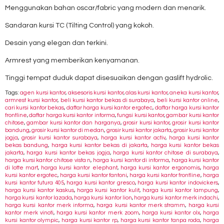
Menggunakan bahan oscar/fabric yang modern dan menarik.
Sandaran kursi TC (Tilting Control) yang kokoh.
Desain yang elegan dan terkini.
Armrest yang memberikan kenyamanan.
Tinggi tempat duduk dapat disesuaikan dengan gaslift hydrolic.
Tags:
agen kursi kantor
,
aksesoris kursi kantor
,
alas kursi kantor
,
aneka kursi kantor
,
armrest kursi kantor
,
beli kursi kantor bekas di surabaya
,
beli kursi kantor online
,
cari kursi kantor bekas
,
daftar harga kursi kantor ergotec
,
daftar harga kursi kantor
frontline
,
daftar harga kursi kantor informa
,
fungsi kursi kantor
,
gambar kursi kantor
chitose
,
gambar kursi kantor dan harganya
,
grosir kursi kantor
,
grosir kursi kantor
bandung
,
grosir kursi kantor di medan
,
grosir kursi kantor jakarta
,
grosir kursi kantor
jogja
,
grosir kursi kantor surabaya
,
harga kursi kantor activ
,
harga kursi kantor
bekas bandung
,
harga kursi kantor bekas di jakarta
,
harga kursi kantor bekas
jakarta
,
harga kursi kantor bekas jogja
,
harga kursi kantor chitose di surabaya
,
harga kursi kantor chitose vista n
,
harga kursi kantor di informa
,
harga kursi kantor
di lotte mart
,
harga kursi kantor elephant
,
harga kursi kantor ergonomis
,
harga
kursi kantor ergotec
,
harga kursi kantor fantoni
,
harga kursi kantor frontline
,
harga
kursi kantor futura 405
,
harga kursi kantor gresco
,
harga kursi kantor indovickers
,
harga kursi kantor kaskus
,
harga kursi kantor kulit
,
harga kursi kantor lampung
,
harga kursi kantor lazada
,
harga kursi kantor lion
,
harga kursi kantor merk indachi
,
harga kursi kantor merk informa
,
harga kursi kantor merk stramm
,
harga kursi
kantor merk vinoti
,
harga kursi kantor merk zoom
,
harga kursi kantor olx
,
harga
kursi kantor olympic
,
harga kursi kantor rp
,
harga kursi kantor tanpa roda
,
harga