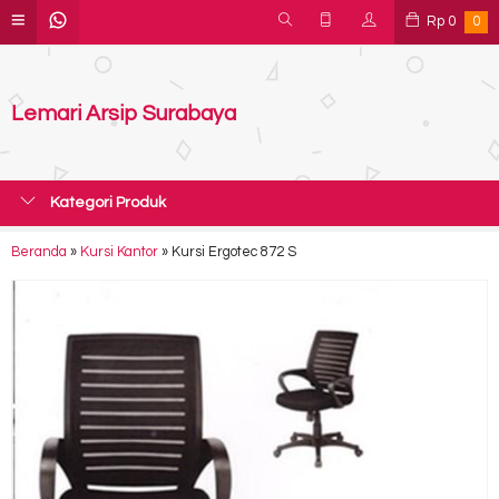
Rp
0
0
Lemari Arsip Surabaya
Kategori Produk
Beranda
»
Kursi Kantor
»
Kursi Ergotec 872 S