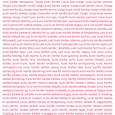
kursi kantor tokopedia
,
harga kursi kantor untuk bos
,
harga kursi kantor verona
,
harga kursi kantor vinoti
,
harga kursi kantor vivere
,
harga kursi kantor vixion
,
harga
kursi kantor wiz
,
harga kursi kantor xenia
,
harga kursi untuk kantor
,
harga meja dan
kursi kantor bekas
,
harga meja dan kursi kantor olympic
,
harga meja kursi kantor
bekas
,
harga meja kursi kantor olympic
,
importir kursi kantor
,
jual beli meja kursi
kantor bekas jakarta
,
jual kursi kantor bekas bali
,
jual kursi kantor bekas bandung
,
jual kursi kantor bekas bekasi
,
jual kursi kantor bekas bogor
,
jual kursi kantor bekas
di bandung
,
jual kursi kantor bekas di bekasi
,
jual kursi kantor bekas di jakarta
,
jual
kursi kantor bekas di jakarta timur
,
jual kursi kantor bekas di tangerang
,
jual kursi
kantor bekas olx
,
jual kursi kantor ergotec
,
jual kursi kantor fantoni
,
jual kursi kantor
fatmawati
,
jual kursi kantor gresik
,
jual kursi kantor informa
,
jual kursi kantor jakarta
utara
,
jual kursi kantor kulit
,
jual kursi kantor kursi warnet
,
jual kursi kantor lipat
,
jual
kursi kantor ready stock
,
jual kursi kantor rekondisi
,
jual kursi kantor termurah
,
jual
kursi kantor tiger
,
jual kursi kantor unik
,
jual kursi kantor yogya
,
jual kursi untuk
kantor
,
katalog kursi kantor
,
kursi ex kantor
,
kursi goyang kantor
,
kursi kantor
,
kursi
kantor
,
kursi kantor ace hardware
,
kursi kantor activ
,
kursi kantor adalah
,
kursi
kantor aluminium
,
kursi kantor anatomic
,
kursi kantor archigrama
,
kursi kantor
archigramma
,
kursi kantor bahan oscar
,
kursi kantor bali
,
kursi kantor bandar
lampung
,
kursi kantor bandung
,
kursi kantor bandung olx
,
kursi kantor batam
,
kursi
kantor bekas
,
kursi kantor bekas bali
,
kursi kantor bekas balikpapan
,
kursi kantor
bekas bandung
,
kursi kantor bekas bekas
,
kursi kantor bekas bekasi
,
kursi kantor
bekas bogor
,
kursi kantor bekas ciledug
,
kursi kantor bekas cirebon
,
kursi kantor
bekas denpasar
,
kursi kantor bekas depok
,
kursi kantor bekas di bali
,
kursi kantor
bekas di bandung
,
kursi kantor bekas di bekasi
,
kursi kantor bekas di bogor
,
kursi
kantor bekas di jakarta
,
kursi kantor bekas di jogja
,
kursi kantor bekas di malang
,
kursi kantor bekas di medan
,
kursi kantor bekas di semarang
,
kursi kantor bekas
di surabaya
,
kursi kantor bekas di tangerang
,
kursi kantor bekas di yogyakarta
,
kursi kantor bekas gresik
,
kursi kantor bekas harga
,
kursi kantor bekas jakarta
,
kursi kantor bekas jakarta selatan
,
kursi kantor bekas jogja
,
kursi kantor bekas
malang
,
kursi kantor bekas manggarai
,
kursi kantor bekas medan
,
kursi kantor