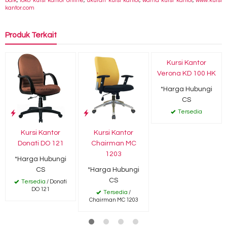
baik
,
toko kursi kantor online
,
ukuran kursi kantor
,
warna kursi kantor
,
www.kursi
kantor.com
Produk Terkait
Kursi Kantor
Verona KD 100 HK
*Harga Hubungi
CS
Tersedia
Kursi Kantor
Kursi Kantor
Donati DO 121
Chairman MC
1203
*Harga Hubungi
CS
*Harga Hubungi
CS
Tersedia
/ Donati
DO 121
Tersedia
/
Chairman MC 1203