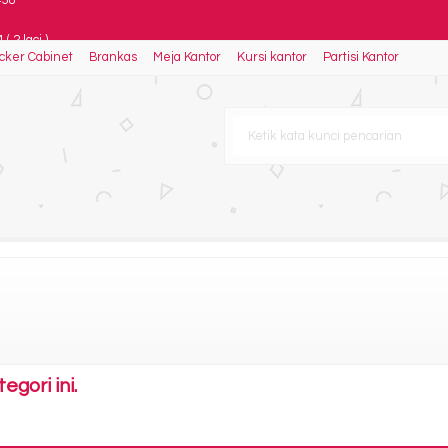
 2 laci )
cker Cabinet
Brankas
Meja Kantor
Kursi kantor
Partisi Kantor
 Raffles
d BM 2100
 Net II N TC
Type Monza
e Bianca
458
gori ini.