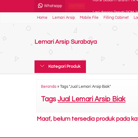
Whatsapp
Laci dorong Donati DOM 24 (
HOT ITEM
Home
Lemari Arsip
Mobile File
Filling Cabinet
Lo
Meja Kantor VIP MM-602
Spring Bed Central Grand
Lemari Arsip Surabaya
Lemari Pakaian Orbitren
Kursi Kantor Indachi Cyan
Kategori Produk
Ranjang Besi Orbitrend 
Spring Bed Central Delux
Beranda
»
Tags "Jual Lemari Arsip Biak"
Kursi Susun Futura FTR 
Tags
Jual Lemari Arsip Biak
Maaf, belum tersedia produk pada kate