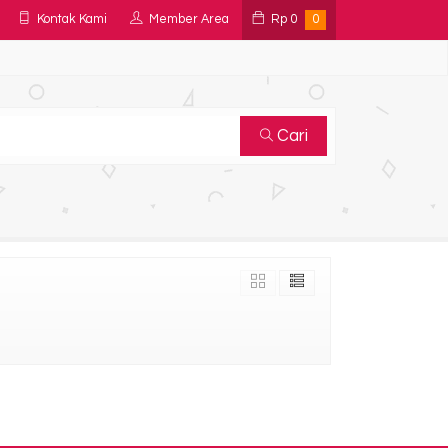
Kontak Kami
Member Area
Rp
0
0
Cari