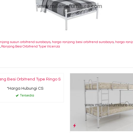
ranjang susun orbitrend surabaya
,
harga ranjang besi orbitrend surabaya
,
harga ranj
,
Ranjang Besi Orbitrend Type Vicenza
ng Besi Orbitrend Type Ringo S
*Harga Hubungi CS
Tersedia