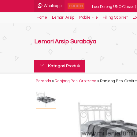
Whatsapp
Laci Dorong UNO Classic ( 2
HOT ITEM
Home
Lemari Arsip
Mobile File
Filling Cabinet
Lo
Spring Bed Central Delux
Kursi kantor Ergotec GL 
Lemari Arsip Surabaya
Lemari Pakaian Expo Typ
Kursi Bar Chairman BC 0
Kategori Produk
Meja Meeting Kotak Luna
Kursi Kantor Chairman D
Beranda
»
Ranjang Besi Orbitrend
»
Ranjang Besi Orbitr
Kursi Lipat New Star BL 1