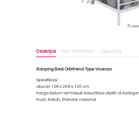
clic
Deskripsi
Info Tambahan
Diskusi (0)
Ranjang Besi Orbitrend Type Vicenza
Spesifikasi :
ukuran 126 x 206 x 120 cm
harga belum termasuk kasur(bisa dipilih di kategor
Kuat, Kokoh, Standar nasional