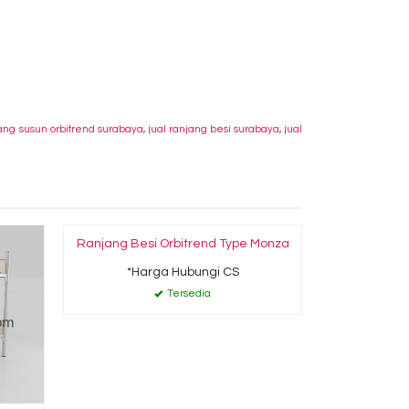
ang susun orbitrend surabaya
,
jual ranjang besi surabaya
,
jual
Ranjang Besi Orbitrend Type Monza
Ranjang Bes
*Harga Hubungi CS
*Ha
Tersedia