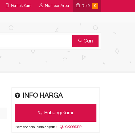
Kontak Kami
Member Area
Rp
0
0
Cari
INFO HARGA
Hubungi Kami
Pemesanan lebih cepat!
QUICK ORDER