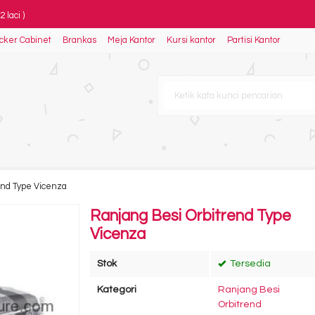
 laci )
cker Cabinet
Brankas
Meja Kantor
Kursi kantor
Partisi Kantor
e Multi Bed
908 TR
e LP-1228
806
r QD 240
C 701
end Type Vicenza
0
Ranjang Besi Orbitrend Type
Vicenza
Stok
Tersedia
Kategori
Ranjang Besi
Orbitrend