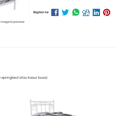
Bagikan ke
k image to preview
i springbed atau kasur busa)