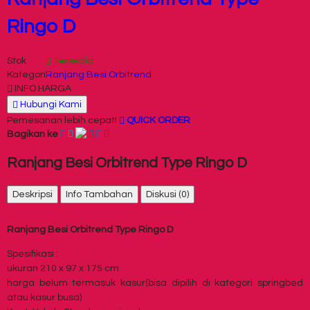
Ringo D
Stok
Tersedia
Kategori
Ranjang Besi Orbitrend
INFO HARGA
Hubungi Kami
Pemesanan lebih cepat!
QUICK ORDER
Bagikan ke
Ranjang Besi Orbitrend Type Ringo D
Deskripsi
Info Tambahan
Diskusi (0)
Ranjang Besi Orbitrend Type Ringo D
Spesifikasi :
ukuran 210 x 97 x 175 cm
harga belum termasuk kasur(bisa dipilih di kategori springbed
atau kasur busa)