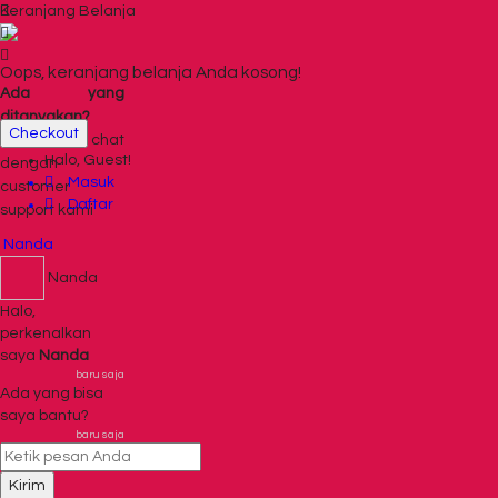
Keranjang Belanja
Oops, keranjang belanja Anda kosong!
Ada yang
ditanyakan?
Checkout
Klik untuk chat
Halo, Guest!
dengan
Masuk
customer
Daftar
support kami
Nanda
Nanda
Halo,
perkenalkan
saya
Nanda
baru saja
Ada yang bisa
saya bantu?
baru saja
Kirim