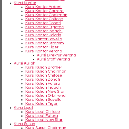
Kursi Kantor
Kursi Kantor Ardent
Kursi Kantor Carrera
Kursi Kantor Chairman
Kursi Kantor Chitose
Kursi Kantor Donati
Kursi Kantor Ergotec
Kursi Kantor Indachi
Kursi Kantor Polaris
Kursi kantor Savello
Kursi Kantor Stramm
Kursi Kantor Tiger
Kursi Kantor Verona
Kursi Direktur Verona
Kursi Staff Verona
Kursi Kuliah
Kursi Kuliah Brother
Kursi Kuliah Chairman
Kursi Kuliah Chitose
Kursi Kuliah Donati
Kursi Kuliah Futura
Kursi Kuliah Indachi
Kursi Kuliah New Star
Kursi Kuliah Orbitrend
Kursi Kuliah Savello
Kursi Kuliah Tiger
Kursi Lipat
Kursi Lipat Chitose
Kursi Lipat Futura
Kursi Lipat New Star
Kursi Susun
Kursi Susun Chairman