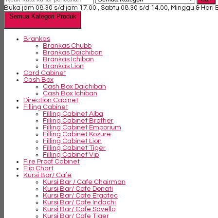
Buka jam 08.30 s/d jam 17.00 , Sabtu 08.30 s/d 14.00, Minggu & Hari
Semua Kategori Produk
Brankas
Brankas Chubb
Brankas Daichiban
Brankas Ichiban
Brankas Lion
Card Cabinet
Cash Box
Cash Box Daichiban
Cash Box Ichiban
Direction Cabinet
Filling Cabinet
Filling Cabinet Alba
Filling Cabinet Brother
Filling Cabinet Emporium
Filling Cabinet Kozure
Filling Cabinet Lion
Filling Cabinet Tiger
Filling Cabinet Vip
Fire Proof Cabinet
Flip Chart
Kursi Bar/ Cafe
Kursi Bar / Cafe Chairman
Kursi Bar/ Cafe Donati
Kursi Bar/ Cafe Ergotec
Kursi Bar/ Cafe Indachi
Kursi Bar/ Cafe Savello
Kursi Bar/ Cafe Tiger