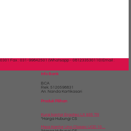
30301 Fax : 031-99842501 (Whatsapp - 081233530110)
Email :
Info Bank
BCA
Rek.
5120598831
An. Nanda Kartikasari
Produk Pilihan
Kursi kantor Ergotec LX 935 TR
*Harga Hubungi CS
Meja Kantor Uno Classic UOD 10....