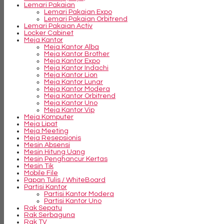
Lemari Pakaian
Lemari Pakaian Expo
Lemari Pakaian Orbitrend
Lemari Pakaian Activ
Locker Cabinet
Meja Kantor
Meja Kantor Alba
Meja Kantor Brother
Meja Kantor Expo
Meja Kantor Indachi
Meja Kantor Lion
Meja Kantor Lunar
Meja Kantor Modera
Meja Kantor Orbitrend
Meja Kantor Uno
Meja Kantor Vip
Meja Komputer
Meja Lipat
Meja Meeting
Meja Resepsionis
Mesin Absensi
Mesin Hitung Uang
Mesin Penghancur Kertas
Mesin Tik
Mobile File
Papan Tulis / WhiteBoard
Partisi Kantor
Partisi Kantor Modera
Partisi Kantor Uno
Rak Sepatu
Rak Serbaguna
Rak TV