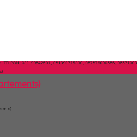
a.
TELPON : 031-99842501 , 081391715330 , 087876000886 , 0857100
m
s)
SIDEBAR
artements)
ents)