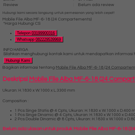
Review
:
Belum ada review
Hubungi kami secara langsung untuk pemesanan yang lebih cepat!
Mobile File Alba MF-6-18 (24 Compartements)
*Harga Hubungi CS
Telepon
03199900316
Whatsapp
082229539969
INFO HARGA
Silahkan menghubungi kontak kami untuk mendapatkan informasi ha
Hubungi Kami
Bagikan informasi tentang
Mobile File Alba MF-6-18 (24 Compartem
Deskripsi
Mobile File Alba MF-6-18 (24 Compar
Ukuran: H.1830 x W.1000 x L.3300 mm
Composition :
1 Pcs Singe Statis @ 4 Cpts, Ukuran: H.1830 x W.1000 x D.400
1 Pcs Singe Dinamic @ 4 Cpts, Ukuran: H.1830 x W.1000 x D.4
2 Pcs Double Dinamic @ 8 Cpts, Ukuran: H.1830 x W.1000 x D.
Belum ada ulasan untuk produk Mobile File Alba MF-6-18 (