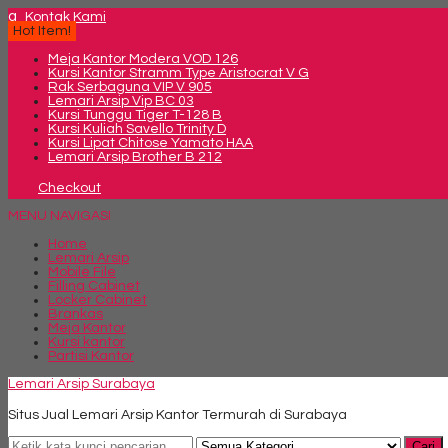
q
Kontak Kami
Hot Item!
Meja Kantor Modera VOD 126
Kursi Kantor Stramm Type Aristocrat V G
Rak Serbaguna VIP V 905
Lemari Arsip Vip BC 03
Kursi Tunggu Tiger T-128 B
Kursi Kuliah Savello Trinity D
Kursi Lipat Chitose Yamato HAA
Lemari Arsip Brother B 212
Checkout
MENU NAVIGASI
Home
Lemari Arsip
Mobile File
Filling Cabinet
Locker Cabinet
Brankas
Meja Kantor
Kursi kantor
Partisi Kantor
Lemari Arsip Surabaya
Situs Jual Lemari Arsip Kantor Termurah di Surabaya
Cari