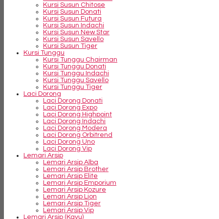
Kursi Susun Chitose
Kursi Susun Donati
Kursi Susun Futura
Kursi Susun Indachi
Kursi Susun New Star
Kursi Susun Savello
Kursi Susun Tiger
Kursi Tunggu
Kursi Tunggu Chairman
Kursi Tunggu Donati
Kursi Tunggu Indachi
Kursi Tunggu Savello
Kursi Tunggu Tiger
Laci Dorong
Laci Dorong Donati
Laci Dorong Expo
Laci Dorong Highpoint
Laci Dorong Indachi
Laci Dorong Modera
Laci Dorong Orbitrend
Laci Dorong Uno
Laci Dorong Vip
Lemari Arsip
Lemari Arsip Alba
Lemari Arsip Brother
Lemari Arsip Elite
Lemari Arsip Emporium
Lemari Arsip Kozure
Lemari Arsip Lion
Lemari Arsip Tiger
Lemari Arsip Vip
Lemari Arsip (Kayu)