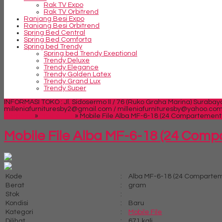
Rak TV Expo
Rak TV Orbitrend
Ranjang Besi Expo
Ranjang Besi Orbitrend
Spring Bed Central
Spring Bed Comforta
Spring bed Trendy
Spring bed Trendy Exeptional
Trendy Deluxe
Trendy Elegance
Trendy Golden Latex
Trendy Grand Lux
Trendy Super
INFORMASI TOKO : Jl. Sidosermo II / 76 (Ruko Graha Marina) Surabay
milleniafurnituresby2@gmail.com / milleniafurnituresby@yahoo.co
Beranda
»
Mobile File
»
Mobile File Alba MF-6-18 (24 Compartement
Mobile File Alba MF-6-18 (24 Comp
Kode
:
Alba MF-6-18 (24 Compartem
Berat
:
gram
Stok
:
Kondisi
:
Baru
Kategori
:
Mobile File
Dilihat
:
671 kali