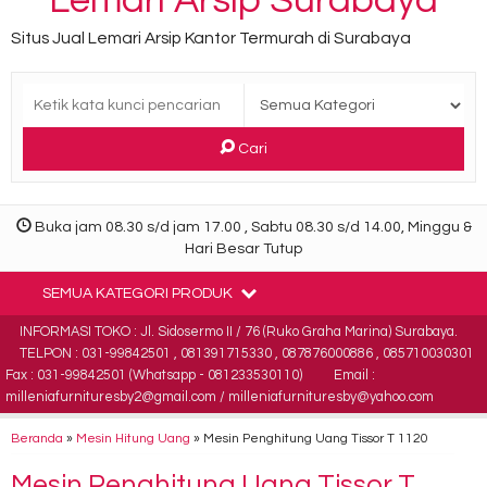
Lemari Arsip Surabaya
Situs Jual Lemari Arsip Kantor Termurah di Surabaya
Cari
Buka jam 08.30 s/d jam 17.00 , Sabtu 08.30 s/d 14.00, Minggu &
Hari Besar Tutup
SEMUA KATEGORI PRODUK
INFORMASI TOKO : Jl. Sidosermo II / 76 (Ruko Graha Marina) Surabaya.
TELPON : 031-99842501 , 081391715330 , 087876000886 , 085710030301
Fax : 031-99842501 (Whatsapp - 081233530110)
Email :
milleniafurnituresby2@gmail.com / milleniafurnituresby@yahoo.com
Beranda
»
Mesin Hitung Uang
»
Mesin Penghitung Uang Tissor T 1120
Mesin Penghitung Uang Tissor T