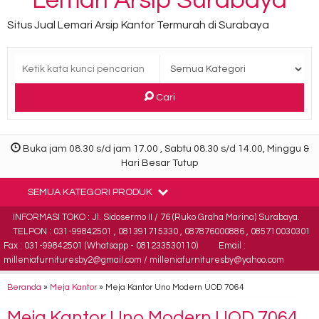
Lemari Arsip Surabaya
Situs Jual Lemari Arsip Kantor Termurah di Surabaya
Cari
Buka jam 08.30 s/d jam 17.00 , Sabtu 08.30 s/d 14.00, Minggu &
Hari Besar Tutup
SEMUA KATEGORI PRODUK
INFORMASI TOKO : Jl. Sidosermo II / 76 (Ruko Graha Marina) Surabaya.
TELPON : 031-99842501 , 081391715330 , 087876000886 , 085710030301
Fax : 031-99842501 (Whatsapp - 081233530110)
Email :
milleniafurnituresby2@gmail.com / milleniafurnituresby@yahoo.com
Beranda
»
Meja Kantor
»
Meja Kantor Uno Modern UOD 7064
Meja Kantor Uno Modern UOD 7064