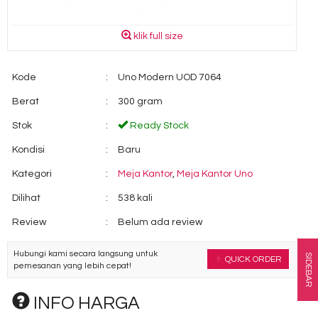
klik full size
Kode
:
Uno Modern UOD 7064
Berat
:
300 gram
Stok
:
Ready Stock
Kondisi
:
Baru
Kategori
:
Meja Kantor
,
Meja Kantor Uno
Dilihat
:
538 kali
Review
:
Belum ada review
Hubungi kami secara langsung untuk
SIDEBAR
QUICK ORDER
pemesanan yang lebih cepat!
INFO HARGA