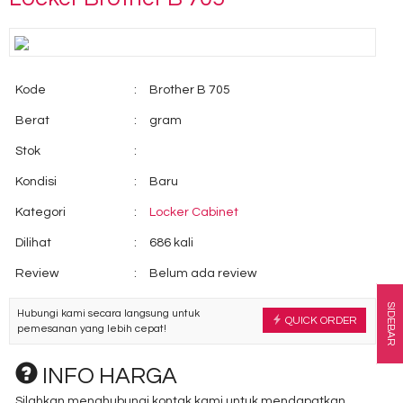
Kode
:
Brother B 705
Berat
:
gram
Stok
:
Kondisi
:
Baru
Kategori
:
Locker Cabinet
Dilihat
:
686 kali
Review
:
Belum ada review
SIDEBAR
Hubungi kami secara langsung untuk
QUICK ORDER
pemesanan yang lebih cepat!
INFO HARGA
Silahkan menghubungi kontak kami untuk mendapatkan