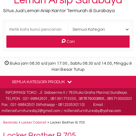
Lemari Arsip Surabaya
Situs Jual Lemari Arsip Kantor Termurah di Surabaya
Cari
Buka jam 08.30 s/d jam 17.00 , Sabtu 08.30 s/d 14.00, Minggu &
Hari Besar Tutup
SEMUA KATEGORI PRODUK
INFORMASI TOKO : Jl. Sidosermo II / 76 (Ruko Graha Marina) Surabaya.
TELPON : 031-99842501 , 081391715330 , 087876000886 , 085710030301
Fax : 031-99842501 (Whatsapp - 081233530110)
Email :
milleniafurnituresby2@gmail.com / milleniafurnituresby@yahoo.com
Beranda
»
Locker Cabinet
»
Locker Brother B 705
Locker Brother B 705