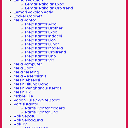
Lemari Pakaian
Lemari Pakaian Expo
Lemari Pakaian Orbitrend
Lemari Pakaian Activ
Locker Cabinet
Meja Kantor
Meja Kantor Alba
Meja Kantor Brother
Meja Kantor Expo
Meja Kantor Indachi
Meja Kantor Lion
Meja Kantor Lunar
Meja Kantor Modera
Meja Kantor Orbitrend
Meja Kantor Uno
Meja Kantor Vip
Meja Komputer
Meja Lipat
Meja Meeting
Meja Resepsionis
Mesin Absensi
Mesin Hitung Uang
Mesin Penghancur Kertas
Mesin Tik
Mobile File
Papan Tulis / WhiteBoard
Partisi Kantor
Partisi Kantor Modera
Partisi Kantor Uno
Rak Sepatu
Rak Serbaguna
Rak TV