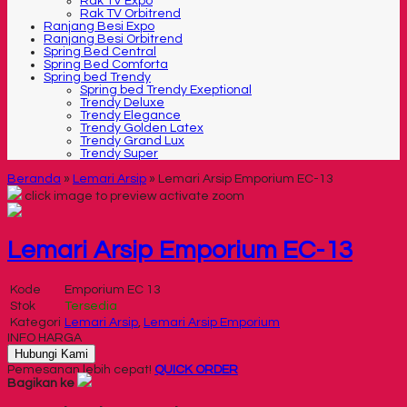
Rak TV Expo
Rak TV Orbitrend
Ranjang Besi Expo
Ranjang Besi Orbitrend
Spring Bed Central
Spring Bed Comforta
Spring bed Trendy
Spring bed Trendy Exeptional
Trendy Deluxe
Trendy Elegance
Trendy Golden Latex
Trendy Grand Lux
Trendy Super
Beranda
»
Lemari Arsip
»
Lemari Arsip Emporium EC-13
click image to preview
activate zoom
Lemari Arsip Emporium EC-13
Kode
Emporium EC 13
Stok
Tersedia
Kategori
Lemari Arsip
,
Lemari Arsip Emporium
INFO HARGA
Hubungi Kami
Pemesanan lebih cepat!
QUICK ORDER
Bagikan ke