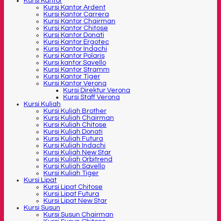
Kursi Kantor
Kursi Kantor Ardent
Kursi Kantor Carrera
Kursi Kantor Chairman
Kursi Kantor Chitose
Kursi Kantor Donati
Kursi Kantor Ergotec
Kursi Kantor Indachi
Kursi Kantor Polaris
Kursi kantor Savello
Kursi Kantor Stramm
Kursi Kantor Tiger
Kursi Kantor Verona
Kursi Direktur Verona
Kursi Staff Verona
Kursi Kuliah
Kursi Kuliah Brother
Kursi Kuliah Chairman
Kursi Kuliah Chitose
Kursi Kuliah Donati
Kursi Kuliah Futura
Kursi Kuliah Indachi
Kursi Kuliah New Star
Kursi Kuliah Orbitrend
Kursi Kuliah Savello
Kursi Kuliah Tiger
Kursi Lipat
Kursi Lipat Chitose
Kursi Lipat Futura
Kursi Lipat New Star
Kursi Susun
Kursi Susun Chairman