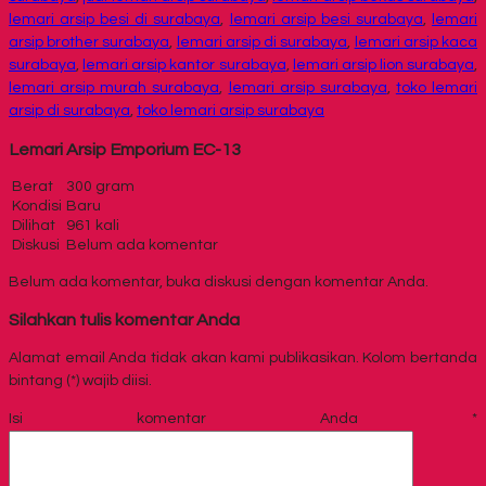
lemari arsip besi di surabaya
,
lemari arsip besi surabaya
,
lemari
arsip brother surabaya
,
lemari arsip di surabaya
,
lemari arsip kaca
surabaya
,
lemari arsip kantor surabaya
,
lemari arsip lion surabaya
,
lemari arsip murah surabaya
,
lemari arsip surabaya
,
toko lemari
arsip di surabaya
,
toko lemari arsip surabaya
Lemari Arsip Emporium EC-13
Berat
300 gram
Kondisi
Baru
Dilihat
961 kali
Diskusi
Belum ada komentar
Belum ada komentar, buka diskusi dengan komentar Anda.
Silahkan tulis komentar Anda
Alamat email Anda tidak akan kami publikasikan. Kolom bertanda
bintang (*) wajib diisi.
Isi komentar Anda
*