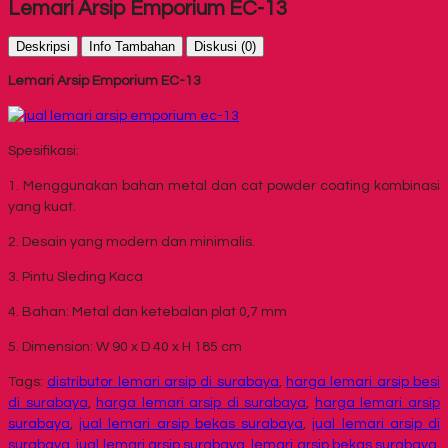
Lemari Arsip Emporium EC-13
Deskripsi
Info Tambahan
Diskusi (0)
Lemari Arsip Emporium EC-13
Spesifikasi:
1. Menggunakan bahan metal dan cat powder coating kombinasi
yang kuat.
2. Desain yang modern dan minimalis.
3. Pintu Sleding Kaca
4. Bahan: Metal dan ketebalan plat 0,7 mm
5. Dimension: W 90 x D 40 x H 185 cm
Tags:
distributor lemari arsip di surabaya
,
harga lemari arsip besi
di surabaya
,
harga lemari arsip di surabaya
,
harga lemari arsip
surabaya
,
jual lemari arsip bekas surabaya
,
jual lemari arsip di
surabaya
,
jual lemari arsip surabaya
,
lemari arsip bekas surabaya
,