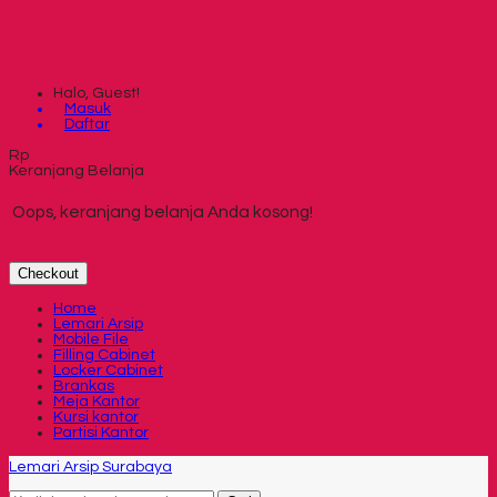
Halo, Guest!
Masuk
Daftar
Rp
Keranjang Belanja
Oops, keranjang belanja Anda kosong!
Checkout
Home
Lemari Arsip
Mobile File
Filling Cabinet
Locker Cabinet
Brankas
Meja Kantor
Kursi kantor
Partisi Kantor
Lemari Arsip Surabaya