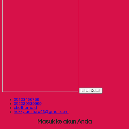
Lihat Detail
08123456789
082229539969
okethemeid
hokkyfurniture03@gmail.com
Masuk ke akun Anda