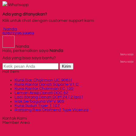
Whatsapp
Ada yang ditanyakan?
Klik untuk chat dengan customer support kami
Nanda
6282229539969
Nanda
Halo, perkenalkan saya
Nanda
baru saja
Ada yang bisa saya bantu?
baru saja
Kirim
Hot Item
Kursi Bar Chairman UC 906 H
Kursi Kantor Donati Saporte V1 C
Kursi Kantor Chairman EC 100
Lemari Arsip Donati DOC 52
Laci dorong Donati DOM 24 ( 2 laci )
Rak Serbaguna VIP V 905
Kursi Susun Tiger T 107
Ranjang Besi Orbitrend Type Vicenza
Kontak Kami
Member Area