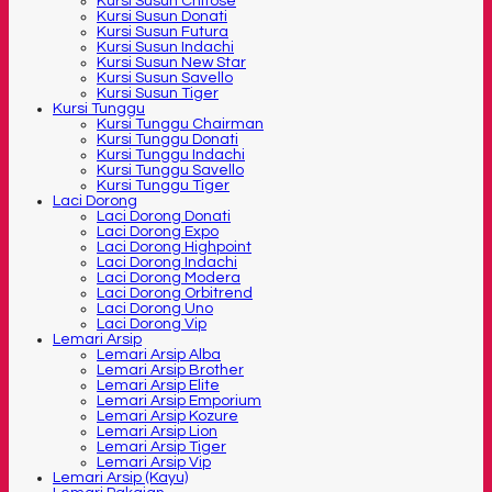
Kursi Susun Chitose
Kursi Susun Donati
Kursi Susun Futura
Kursi Susun Indachi
Kursi Susun New Star
Kursi Susun Savello
Kursi Susun Tiger
Kursi Tunggu
Kursi Tunggu Chairman
Kursi Tunggu Donati
Kursi Tunggu Indachi
Kursi Tunggu Savello
Kursi Tunggu Tiger
Laci Dorong
Laci Dorong Donati
Laci Dorong Expo
Laci Dorong Highpoint
Laci Dorong Indachi
Laci Dorong Modera
Laci Dorong Orbitrend
Laci Dorong Uno
Laci Dorong Vip
Lemari Arsip
Lemari Arsip Alba
Lemari Arsip Brother
Lemari Arsip Elite
Lemari Arsip Emporium
Lemari Arsip Kozure
Lemari Arsip Lion
Lemari Arsip Tiger
Lemari Arsip Vip
Lemari Arsip (Kayu)