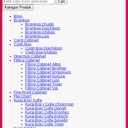
Cari
Kategori Produk
Blog
Brankas
Brankas Chubb
Brankas Daichiban
Brankas Ichiban
Brankas Lion
Card Cabinet
Cash Box
Cash Box Daichiban
Cash Box Ichiban
Direction Cabinet
Filling Cabinet
Filling Cabinet Alba
Filling Cabinet Brother
Filling Cabinet Emporium
Filling Cabinet Kozure
Filling Cabinet Lion
Filling Cabinet Tiger
Filling Cabinet Vip
Fire Proof Cabinet
Flip Chart
Kursi Bar/ Cafe
Kursi Bar / Cafe Chairman
Kursi Bar/ Cafe Donati
Kursi Bar/ Cafe Ergotec
Kursi Bar/ Cafe Indachi
Kursi Bar/ Cafe Savello
Kursi Bar/ Cafe Tiger