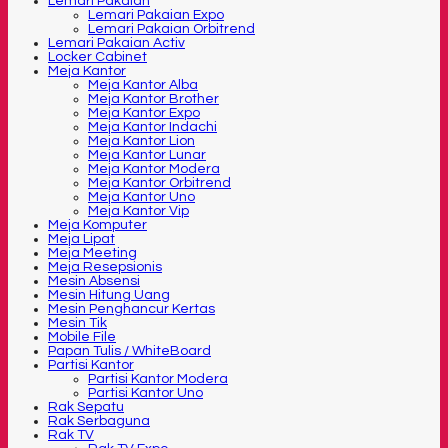
Lemari Pakaian
Lemari Pakaian Expo
Lemari Pakaian Orbitrend
Lemari Pakaian Activ
Locker Cabinet
Meja Kantor
Meja Kantor Alba
Meja Kantor Brother
Meja Kantor Expo
Meja Kantor Indachi
Meja Kantor Lion
Meja Kantor Lunar
Meja Kantor Modera
Meja Kantor Orbitrend
Meja Kantor Uno
Meja Kantor Vip
Meja Komputer
Meja Lipat
Meja Meeting
Meja Resepsionis
Mesin Absensi
Mesin Hitung Uang
Mesin Penghancur Kertas
Mesin Tik
Mobile File
Papan Tulis / WhiteBoard
Partisi Kantor
Partisi Kantor Modera
Partisi Kantor Uno
Rak Sepatu
Rak Serbaguna
Rak TV