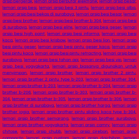
arsip bergerak
,
lemari arsip berputar elektronik
,
lemari arsip besar
,
lemari arsip besi
,
lemari arsip besi 3 pintu
,
lemari arsip besi alba
,
lemari arsip besi bekas di surabaya
,
lemari arsip besi besar
,
lemari
arsip besi brother
,
lemari arsip besi brother b 304
,
lemari arsip besi
di surabaya
,
lemari arsip besi elite
,
lemari arsip besi geser
,
lemari
arsip besi high point
,
lemari arsip besi informa
,
lemari arsip besi
kaca
,
lemari arsip besi krisbow
,
lemari arsip besi lion
,
lemari arsip
besi pintu geser
,
lemari arsip besi pintu geser kaca
,
lemari arsip
besi pintu kaca
,
lemari arsip besi pintu retracting
,
lemari arsip besi
surabaya
,
lemari arsip besi tahan api
,
lemari arsip besi vip
,
lemari
arsip besi yogyakarta
,
lemari arsip biasanya digunakan untuk
menyimpan
,
lemari arsip brother
,
lemari arsip brother 2 pintu
,
lemari arsip brother 2 pintu type b-203
,
lemari arsip brother 304
,
lemari arsip brother b-203
,
lemari arsip brother b-204
,
lemari arsip
brother b-206
,
lemari arsip brother b-303
,
lemari arsip brother b-
304
,
lemari arsip brother b-305
,
lemari arsip brother b-306
,
lemari
arsip brother di surabaya
,
lemari arsip brother harga
,
lemari arsip
brother jogja
,
lemari arsip brother pintu sliding kaca type b-304
,
lemari arsip brother semarang
,
lemari arsip brother surabaya
,
lemari arsip brother yogyakarta
,
lemari arsip camry
,
lemari arsip
chitose
,
lemari arsip chubb
,
lemari arsip cirebon
,
lemari arsip
compacto
,
lemari arsip custom
,
lemari arsip daichiban
,
lemari