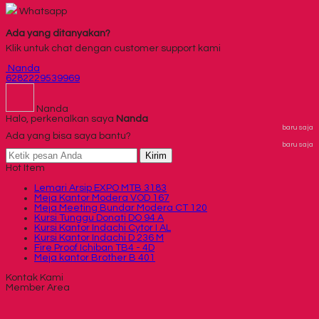
Whatsapp
Ada yang ditanyakan?
Klik untuk chat dengan customer support kami
Nanda
6282229539969
Nanda
Halo, perkenalkan saya
Nanda
baru saja
Ada yang bisa saya bantu?
baru saja
Kirim
Hot Item
Lemari Arsip EXPO MTB 3183
Meja Kantor Modera VOD 167
Meja Meeting Bundar Modera CT 120
Kursi Tunggu Donati DO 94 A
Kursi Kantor Indachi Cytor I AL
Kursi Kantor Indachi D 236 M
Fire Proof Ichiban TB4 - 4D
Meja kantor Brother B 401
Kontak Kami
Member Area