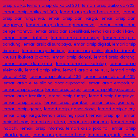
arsip daiko
,
lemari arsip daiko cd 301
,
lemari arsip daiko cd-302
,
lemari arsip daiko cd-303
,
lemari arsip dan basis data
,
lemari
arsip dan fungsinya
,
lemari arsip dan harga
,
lemari arsip dan
harganya
,
lemari arsip dan kegunaannya
,
lemari arsip dan
pengertiannya
,
lemari arsip dan spesifikasi
,
lemari arsip dari kayu
,
lemari arsip datafile
,
lemari arsip datascrip
,
lemari arsip di
bandung
,
lemari arsip di surabaya
,
lemari arsip digital
,
lemari arsip
dinamis
,
lemari arsip dinding
,
lemari arsip dki jakarta daerah
khusus ibukota jakarta
,
lemari arsip donati
,
lemari arsip dorong
,
lemari arsip dua pintu
,
lemari arsip e katalog
,
lemari arsip
elektronik
,
lemari arsip elite
,
lemari arsip elite 436
,
lemari arsip
elite el 432
,
lemari arsip elite el 436
,
lemari arsip elite el 438
,
lemari arsip elite sliding door cupboard
,
lemari arsip emporium
,
lemari arsip espana
,
lemari arsip expo
,
lemari arsip filling cabinet
,
lemari arsip frontline
,
lemari arsip fungsi
,
lemari arsip fungsinya
,
lemari arsip futura
,
lemari arsip gambar
,
lemari arsip gantung
,
lemari arsip geser
,
lemari arsip geser rione
,
lemari arsip glory
,
lemari arsip harga
,
lemari arsip high point
,
lemari arsip hpl
,
lemari
arsip ichiban
,
lemari arsip ikea
,
lemari arsip importa
,
lemari arsip
indachi
,
lemari arsip informa
,
lemari arsip jakarta
,
lemari arsip
jakarta pusat
,
lemari arsip jakarta timur
,
lemari arsip jati
,
lemari