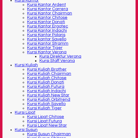
Kursi Kantor
Kursi Kantor Ardent
Kursi Kantor Carrera
Kursi Kantor Chairman
Kursi Kantor Chitose
Kursi Kantor Donati
Kursi Kantor Ergotec
Kursi Kantor Indachi
Kursi Kantor Polaris
Kursi kantor Savello
Kursi Kantor Stramm
Kursi Kantor Tiger
Kursi Kantor Verona
Kursi Direktur Verona
Kursi Staff Verona
Kursi Kuliah
Kursi Kuliah Brother
Kursi Kuliah Chairman
Kursi Kuliah Chitose
Kursi Kuliah Donati
Kursi Kuliah Futura
Kursi Kuliah Indachi
Kursi Kuliah New Star
Kursi Kuliah Orbitrend
Kursi Kuliah Savello
Kursi Kuliah Tiger
Kursi Lipat
Kursi Lipat Chitose
Kursi Lipat Futura
Kursi Lipat New Star
Kursi Susun
Kursi Susun Chairman