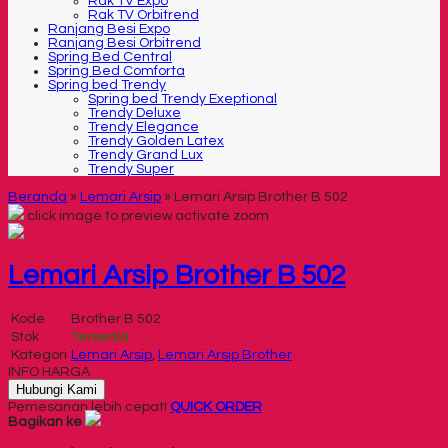
Rak TV Expo
Rak TV Orbitrend
Ranjang Besi Expo
Ranjang Besi Orbitrend
Spring Bed Central
Spring Bed Comforta
Spring bed Trendy
Spring bed Trendy Exeptional
Trendy Deluxe
Trendy Elegance
Trendy Golden Latex
Trendy Grand Lux
Trendy Super
Beranda
»
Lemari Arsip
»
Lemari Arsip Brother B 502
click image to preview
activate zoom
Lemari Arsip Brother B 502
Kode
Brother B 502
Stok
Tersedia
Kategori
Lemari Arsip
,
Lemari Arsip Brother
INFO HARGA
Hubungi Kami
Pemesanan lebih cepat!
QUICK ORDER
Bagikan ke