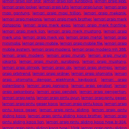
lemari arsip lion star
,
lemari arsip lion surabaya
,
lemari arsip lkpp
,
lemari arsip locker
,
lemari arsip lufo
,
lemari arsip lunar
,
lemari arsip
map gantung
,
lemari arsip maxi trillion
,
lemari arsip mekanik
,
lemari arsip mekanis
,
lemari arsip merk brother
,
lemari arsip merk
datascrip
,
lemari arsip merk expo
,
lemari arsip merk frontline
,
lemari arsip merk lion
,
lemari arsip merk mustang
,
lemari arsip
merk uno
,
lemari arsip merk vip
,
lemari arsip metal
,
lemari arsip
minimalis
,
lemari arsip mobile
,
lemari arsip mobile file
,
lemari arsip
mobile system
,
lemari arsip modera
,
lemari arsip modera mh 388
,
lemari arsip modern
,
lemari arsip murah
,
lemari arsip murah
jakarta
,
lemari arsip murah surabaya
,
lemari arsip mustang
,
lemari arsip olimpik
,
lemari arsip olx
,
lemari arsip olympic
,
lemari
arsip orbitrend
,
lemari arsip ordner
,
lemari arsip otomatis
,
lemari
arsip otomatis dengan elektronik keyboard
,
lemari arsip
palembang
,
lemari arsip panjang
,
lemari arsip pejabat
,
lemari
arsip pekanbaru
,
lemari arsip pendek
,
lemari arsip pengertian
,
lemari arsip peta
,
lemari arsip pintu ayun
,
lemari arsip pintu geser
,
lemari arsip pintu geser kaca
,
lemari arsip pintu kaca
,
lemari arsip
pintu kaca geser
,
lemari arsip pintu sliding
,
lemari arsip pintu
sliding kaca
,
lemari arsip pintu sliding kaca brother
,
lemari arsip
pintu sliding kaca lion
,
lemari arsip pintu sliding kaca type b-304
,
lemari arsip pintu sliding kaca type l.33ak
,
lemari arsip pintu sliding