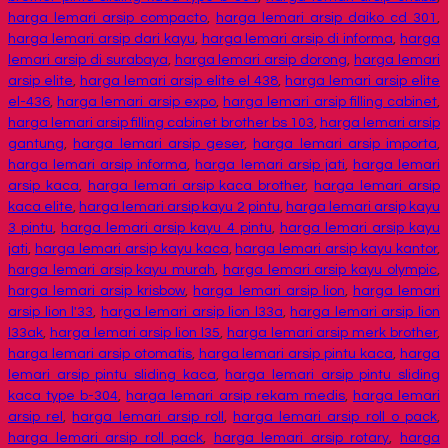
harga lemari arsip compacto
,
harga lemari arsip daiko cd 301
,
harga lemari arsip dari kayu
,
harga lemari arsip di informa
,
harga
lemari arsip di surabaya
,
harga lemari arsip dorong
,
harga lemari
arsip elite
,
harga lemari arsip elite el 438
,
harga lemari arsip elite
el-436
,
harga lemari arsip expo
,
harga lemari arsip filling cabinet
,
harga lemari arsip filling cabinet brother bs 103
,
harga lemari arsip
gantung
,
harga lemari arsip geser
,
harga lemari arsip importa
,
harga lemari arsip informa
,
harga lemari arsip jati
,
harga lemari
arsip kaca
,
harga lemari arsip kaca brother
,
harga lemari arsip
kaca elite
,
harga lemari arsip kayu 2 pintu
,
harga lemari arsip kayu
3 pintu
,
harga lemari arsip kayu 4 pintu
,
harga lemari arsip kayu
jati
,
harga lemari arsip kayu kaca
,
harga lemari arsip kayu kantor
,
harga lemari arsip kayu murah
,
harga lemari arsip kayu olympic
,
harga lemari arsip krisbow
,
harga lemari arsip lion
,
harga lemari
arsip lion l'33
,
harga lemari arsip lion l33a
,
harga lemari arsip lion
l33ak
,
harga lemari arsip lion l35
,
harga lemari arsip merk brother
,
harga lemari arsip otomatis
,
harga lemari arsip pintu kaca
,
harga
lemari arsip pintu sliding kaca
,
harga lemari arsip pintu sliding
kaca type b-304
,
harga lemari arsip rekam medis
,
harga lemari
arsip rel
,
harga lemari arsip roll
,
harga lemari arsip roll o pack
,
harga lemari arsip roll pack
,
harga lemari arsip rotary
,
harga