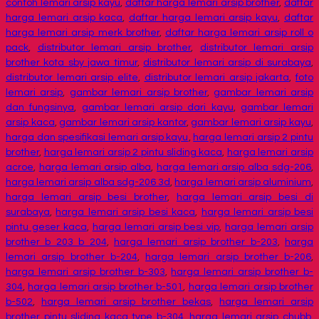
contoh lemari arsip kayu
,
daftar harga lemari arsip brother
,
daftar
harga lemari arsip kaca
,
daftar harga lemari arsip kayu
,
daftar
harga lemari arsip merk brother
,
daftar harga lemari arsip roll o
pack
,
distributor lemari arsip brother
,
distributor lemari arsip
brother kota sby jawa timur
,
distributor lemari arsip di surabaya
,
distributor lemari arsip elite
,
distributor lemari arsip jakarta
,
foto
lemari arsip
,
gambar lemari arsip brother
,
gambar lemari arsip
dan fungsinya
,
gambar lemari arsip dari kayu
,
gambar lemari
arsip kaca
,
gambar lemari arsip kantor
,
gambar lemari arsip kayu
,
harga dan spesifikasi lemari arsip kayu
,
harga lemari arsip 2 pintu
brother
,
harga lemari arsip 2 pintu sliding kaca
,
harga lemari arsip
acroe
,
harga lemari arsip alba
,
harga lemari arsip alba sdg-206
,
harga lemari arsip alba sdg-206 3d
,
harga lemari arsip aluminium
,
harga lemari arsip besi brother
,
harga lemari arsip besi di
surabaya
,
harga lemari arsip besi kaca
,
harga lemari arsip besi
pintu geser kaca
,
harga lemari arsip besi vip
,
harga lemari arsip
brother b 203 b 204
,
harga lemari arsip brother b-203
,
harga
lemari arsip brother b-204
,
harga lemari arsip brother b-206
,
harga lemari arsip brother b-303
,
harga lemari arsip brother b-
304
,
harga lemari arsip brother b-501
,
harga lemari arsip brother
b-502
,
harga lemari arsip brother bekas
,
harga lemari arsip
brother pintu sliding kaca type b-304
,
harga lemari arsip chubb
,