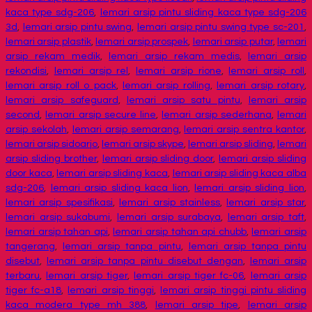
kaca type sdg-206
,
lemari arsip pintu sliding kaca type sdg-206
3d
,
lemari arsip pintu swing
,
lemari arsip pintu swing type sc-201
,
lemari arsip plastik
,
lemari arsip prospek
,
lemari arsip putar
,
lemari
arsip rekam medik
,
lemari arsip rekam medis
,
lemari arsip
rekondisi
,
lemari arsip rel
,
lemari arsip rione
,
lemari arsip roll
,
lemari arsip roll o pack
,
lemari arsip rolling
,
lemari arsip rotary
,
lemari arsip safeguard
,
lemari arsip satu pintu
,
lemari arsip
second
,
lemari arsip secure line
,
lemari arsip sederhana
,
lemari
arsip sekolah
,
lemari arsip semarang
,
lemari arsip sentra kantor
,
lemari arsip sidoarjo
,
lemari arsip skype
,
lemari arsip sliding
,
lemari
arsip sliding brother
,
lemari arsip sliding door
,
lemari arsip sliding
door kaca
,
lemari arsip sliding kaca
,
lemari arsip sliding kaca alba
sdg-206
,
lemari arsip sliding kaca lion
,
lemari arsip sliding lion
,
lemari arsip spesifikasi
,
lemari arsip stainless
,
lemari arsip star
,
lemari arsip sukabumi
,
lemari arsip surabaya
,
lemari arsip taft
,
lemari arsip tahan api
,
lemari arsip tahan api chubb
,
lemari arsip
tangerang
,
lemari arsip tanpa pintu
,
lemari arsip tanpa pintu
disebut
,
lemari arsip tanpa pintu disebut dengan
,
lemari arsip
terbaru
,
lemari arsip tiger
,
lemari arsip tiger fc-06
,
lemari arsip
tiger fc-a18
,
lemari arsip tinggi
,
lemari arsip tinggi pintu sliding
kaca modera type mh 388
,
lemari arsip tipe
,
lemari arsip