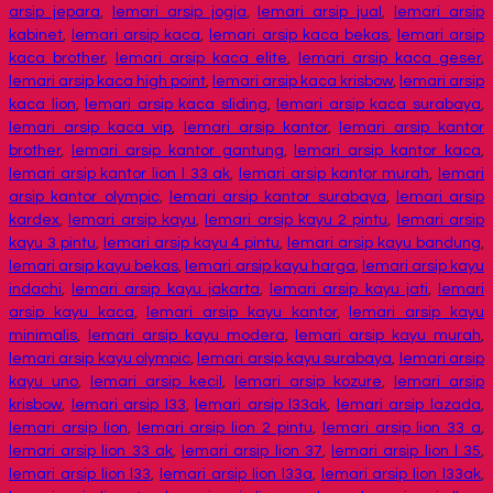
arsip jepara
,
lemari arsip jogja
,
lemari arsip jual
,
lemari arsip
kabinet
,
lemari arsip kaca
,
lemari arsip kaca bekas
,
lemari arsip
kaca brother
,
lemari arsip kaca elite
,
lemari arsip kaca geser
,
lemari arsip kaca high point
,
lemari arsip kaca krisbow
,
lemari arsip
kaca lion
,
lemari arsip kaca sliding
,
lemari arsip kaca surabaya
,
lemari arsip kaca vip
,
lemari arsip kantor
,
lemari arsip kantor
brother
,
lemari arsip kantor gantung
,
lemari arsip kantor kaca
,
lemari arsip kantor lion l 33 ak
,
lemari arsip kantor murah
,
lemari
arsip kantor olympic
,
lemari arsip kantor surabaya
,
lemari arsip
kardex
,
lemari arsip kayu
,
lemari arsip kayu 2 pintu
,
lemari arsip
kayu 3 pintu
,
lemari arsip kayu 4 pintu
,
lemari arsip kayu bandung
,
lemari arsip kayu bekas
,
lemari arsip kayu harga
,
lemari arsip kayu
indachi
,
lemari arsip kayu jakarta
,
lemari arsip kayu jati
,
lemari
arsip kayu kaca
,
lemari arsip kayu kantor
,
lemari arsip kayu
minimalis
,
lemari arsip kayu modera
,
lemari arsip kayu murah
,
lemari arsip kayu olympic
,
lemari arsip kayu surabaya
,
lemari arsip
kayu uno
,
lemari arsip kecil
,
lemari arsip kozure
,
lemari arsip
krisbow
,
lemari arsip l33
,
lemari arsip l33ak
,
lemari arsip lazada
,
lemari arsip lion
,
lemari arsip lion 2 pintu
,
lemari arsip lion 33 a
,
lemari arsip lion 33 ak
,
lemari arsip lion 37
,
lemari arsip lion l 35
,
lemari arsip lion l33
,
lemari arsip lion l33a
,
lemari arsip lion l33ak
,