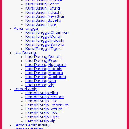
Kursi Susun Chitose
Kursi Susun Donati
Kursi Susun Futura
Kursi Susun Indachi
Kursi Susun New Star
Kursi Susun Savello
Kursi Susun Tiger
Kursi Tunggu
Kursi Tunggu Chairman
Kursi Tunggu Donati
Kursi Tunggu Indachi
Kursi Tunggu Savello
Kursi Tunggu Tiger
Laci Dorong
Laci Dorong Donati
Laci Dorong Expo
Laci Dorong Highpoint
Laci Dorong Indachi
Laci Dorong Modera
Laci Dorong Orbitrend
Laci Dorong Uno
Laci Dorong Vip
Lemari Arsip
Lemari Arsip Alba
Lemari Arsip Brother
Lemari Arsip Elite
Lemari Arsip Emporium
Lemari Arsip Kozure
Lemari Arsip Lion
Lemari Arsip Tiger
Lemari Arsip Vip
Lemari Arsip (Kayu)