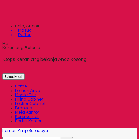
Halo, Guest!
Masuk
Daftar
Rp
Keranjang Belanja
Oops, keranjang belanja Anda kosong!
Checkout
Home
Lemari Arsip
Mobile File
Filling Cabinet
Locker Cabinet
Brankas
Meja Kantor
Kursi kantor
Partisi Kantor
Lemari Arsip Surabaya