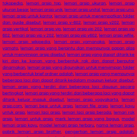
tokopedia
,
lemari arsip top
,
lemari arsip ukuran
,
lemari arsip
ukuran besar
,
lemari arsip unik
,
lemari arsip unital
,
lemari arsip uno
,
lemari arsip untuk kantor
,
lemari arsip untuk menempatkan folder
dan guide disebut
,
lemari arsip v-602
,
lemari arsip v202
,
lemari
arsip vertikal
,
lemari arsip vip
,
lemari arsip vip 202
,
lemari arsip vip
602
,
lemari arsip vip v 202
,
lemari arsip vip v602
,
lemari arsip wifile
,
lemari arsip wikipedia
,
lemari arsip yamanaka
,
lemari arsip
yamato
,
lemari arsip yang berpintu dan mempunyai papan alas
untuk menyimpan arsip disebut
,
lemari arsip yang dapat ditarik ke
kiri dan ke kanan yang berbentuk rak dan dapat berputar
dinamakan
,
lemari arsip yang digunakan untuk menyimpan folder
yang berbentuk brief ordner adalah
,
lemari arsip yang mempunyai
beberapa laci dan dapat ditarik kedalam maupun keluar disebut
,
lemari arsip yang terdiri dari beberapa laci disusun secara
bertingkat
,
lemari arsip yang terdiri dari beberapa laci yang dapat
ditarik keluar masuk disebut
,
lemari arsip yogyakarta
,
lemari
arsip.com
,
lemari besi untuk arsip
,
lemari file arsip
,
lemari kayu
untuk arsip
,
lemari laci arsip
,
lemari laci arsip beroda
,
lemari rak
arsip
,
lemari untuk arsip
,
merk lemari arsip yang bagus
,
model
lemari arsip kayu
,
model lemari arsip terbaru
,
nama lemari arsip
,
pabrik lemari arsip brother
,
pengertian lemari arsip adalah
,