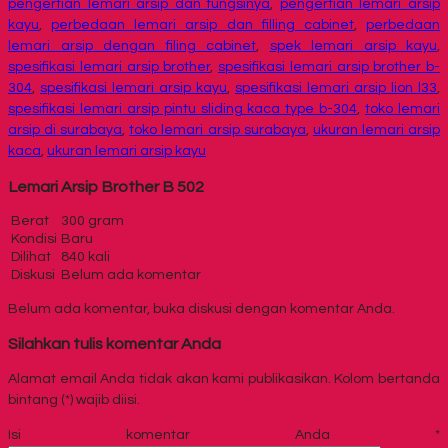
pengertian lemari arsip dan fungsinya
,
pengertian lemari arsip
kayu
,
perbedaan lemari arsip dan filling cabinet
,
perbedaan
lemari arsip dengan filing cabinet
,
spek lemari arsip kayu
,
spesifikasi lemari arsip brother
,
spesifikasi lemari arsip brother b-
304
,
spesifikasi lemari arsip kayu
,
spesifikasi lemari arsip lion l33
,
spesifikasi lemari arsip pintu sliding kaca type b-304
,
toko lemari
arsip di surabaya
,
toko lemari arsip surabaya
,
ukuran lemari arsip
kaca
,
ukuran lemari arsip kayu
Lemari Arsip Brother B 502
Berat
300 gram
Kondisi
Baru
Dilihat
840 kali
Diskusi
Belum ada komentar
Belum ada komentar, buka diskusi dengan komentar Anda.
Silahkan tulis komentar Anda
Alamat email Anda tidak akan kami publikasikan. Kolom bertanda
bintang (*) wajib diisi.
Isi komentar Anda
*