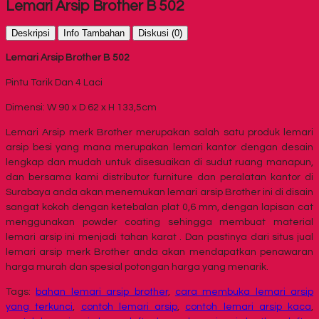
Lemari Arsip Brother B 502
Deskripsi
Info Tambahan
Diskusi (0)
Lemari Arsip Brother B 502
Pintu Tarik Dan 4 Laci
Dimensi: W 90 x D 62 x H 133,5cm
Lemari Arsip merk Brother merupakan salah satu produk lemari
arsip besi yang mana merupakan lemari kantor dengan desain
lengkap dan mudah untuk disesuaikan di sudut ruang manapun,
dan bersama kami distributor furniture dan peralatan kantor di
Surabaya anda akan menemukan lemari arsip Brother ini di disain
sangat kokoh dengan ketebalan plat 0,6 mm, dengan lapisan cat
menggunakan powder coating sehingga membuat material
lemari arsip ini menjadi tahan karat . Dan pastinya dari situs jual
lemari arsip merk Brother anda akan mendapatkan penawaran
harga murah dan spesial potongan harga yang menarik.
Tags:
bahan lemari arsip brother
,
cara membuka lemari arsip
yang terkunci
,
contoh lemari arsip
,
contoh lemari arsip kaca
,