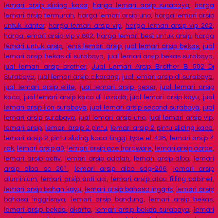
lemari arsip sliding kaca
,
harga lemari arsip surabaya
,
harga
lemari arsip termurah
,
harga lemari arsip uno
,
harga lemari arsip
untuk kantor
,
harga lemari arsip vip
,
harga lemari arsip vip 202
,
harga lemari arsip vip v 602
,
harga lemari besi untuk arsip
,
harga
lemari untuk arsip
,
jenis lemari arsip
,
jual lemari arsip bekas
,
jual
lemari arsip bekas di surabaya
,
jual lemari arsip bekas surabaya
,
jual lemari arsip brother
,
Jual Lemari Arsip Brother B 502 Di
Surabaya
,
jual lemari arsip cikarang
,
jual lemari arsip di surabaya
,
jual lemari arsip elite
,
jual lemari arsip geser
,
jual lemari arsip
kaca
,
jual lemari arsip kaca di lazada
,
jual lemari arsip kayu
,
jual
lemari arsip lion surabaya
,
jual lemari arsip second surabaya
,
jual
lemari arsip surabaya
,
jual lemari arsip uno
,
jual lemari arsip vip
,
lemari arsip
,
lemari arsip 2 pintu
,
lemari arsip 2 pintu sliding kaca
,
lemari arsip 2 pintu sliding kaca tinggi type el-438
,
lemari arsip 4
rak
,
lemari arsip a0
,
lemari arsip ace hardware
,
lemari arsip acroe
,
lemari arsip activ
,
lemari arsip adalah
,
lemari arsip alba
,
lemari
arsip alba sc 201
,
lemari arsip alba sdg-206
,
lemari arsip
aluminium
,
lemari arsip anti api
,
lemari arsip atau filling cabinet
,
lemari arsip bahan kayu
,
lemari arsip bahasa inggris
,
lemari arsip
bahasa inggrisnya
,
lemari arsip bandung
,
lemari arsip bekas
,
lemari arsip bekas jakarta
,
lemari arsip bekas surabaya
,
lemari