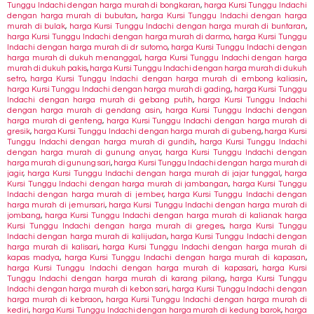
Tunggu Indachi dengan harga murah di bongkaran
,
harga Kursi Tunggu Indachi
dengan harga murah di bubutan
,
harga Kursi Tunggu Indachi dengan harga
murah di bulak
,
harga Kursi Tunggu Indachi dengan harga murah di buntaran
,
harga Kursi Tunggu Indachi dengan harga murah di darmo
,
harga Kursi Tunggu
Indachi dengan harga murah di dr sutomo
,
harga Kursi Tunggu Indachi dengan
harga murah di dukuh menanggal
,
harga Kursi Tunggu Indachi dengan harga
murah di dukuh pakis
,
harga Kursi Tunggu Indachi dengan harga murah di dukuh
setro
,
harga Kursi Tunggu Indachi dengan harga murah di embong kaliasin
,
harga Kursi Tunggu Indachi dengan harga murah di gading
,
harga Kursi Tunggu
Indachi dengan harga murah di gebang putih
,
harga Kursi Tunggu Indachi
dengan harga murah di gendang asin
,
harga Kursi Tunggu Indachi dengan
harga murah di genteng
,
harga Kursi Tunggu Indachi dengan harga murah di
gresik
,
harga Kursi Tunggu Indachi dengan harga murah di gubeng
,
harga Kursi
Tunggu Indachi dengan harga murah di gundih
,
harga Kursi Tunggu Indachi
dengan harga murah di gunung anyar
,
harga Kursi Tunggu Indachi dengan
harga murah di gunung sari
,
harga Kursi Tunggu Indachi dengan harga murah di
jagir
,
harga Kursi Tunggu Indachi dengan harga murah di jajar tunggal
,
harga
Kursi Tunggu Indachi dengan harga murah di jambangan
,
harga Kursi Tunggu
Indachi dengan harga murah di jember
,
harga Kursi Tunggu Indachi dengan
harga murah di jemursari
,
harga Kursi Tunggu Indachi dengan harga murah di
jombang
,
harga Kursi Tunggu Indachi dengan harga murah di kalianak harga
Kursi Tunggu Indachi dengan harga murah di greges
,
harga Kursi Tunggu
Indachi dengan harga murah di kalijudan
,
harga Kursi Tunggu Indachi dengan
harga murah di kalisari
,
harga Kursi Tunggu Indachi dengan harga murah di
kapas madya
,
harga Kursi Tunggu Indachi dengan harga murah di kapasan
,
harga Kursi Tunggu Indachi dengan harga murah di kapasari
,
harga Kursi
Tunggu Indachi dengan harga murah di karang pilang
,
harga Kursi Tunggu
Indachi dengan harga murah di kebon sari
,
harga Kursi Tunggu Indachi dengan
harga murah di kebraon
,
harga Kursi Tunggu Indachi dengan harga murah di
kediri
,
harga Kursi Tunggu Indachi dengan harga murah di kedung barok
,
harga