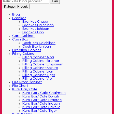
Cari
Kategori Produk
Blog
Brankas
Brankas Chubb
Brankas Daichiban
Brankas Ichiban
Brankas Lion
Card Cabinet
Cash Box
Cash Box Daichiban
Cash Box Ichiban
Direction Cabinet
Filling Cabinet
Filling Cabinet Alba
Filling Cabinet Brother
Filling Cabinet Emporium
Filling Cabinet Kozure
Filling Cabinet Lion
Filling Cabinet Tiger
Filling Cabinet Vip
Fire Proof Cabinet
Flip Chart
Kursi Bar/ Cafe
Kursi Bar / Cafe Chairman
Kursi Bar/ Cafe Donati
Kursi Bar/ Cafe Ergotec
Kursi Bar/ Cafe Indachi
Kursi Bar/ Cafe Savello
Kursi Bar/ Cafe Tiger