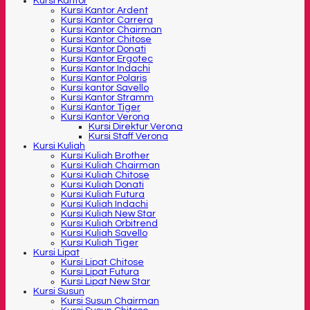
Kursi Kantor
Kursi Kantor Ardent
Kursi Kantor Carrera
Kursi Kantor Chairman
Kursi Kantor Chitose
Kursi Kantor Donati
Kursi Kantor Ergotec
Kursi Kantor Indachi
Kursi Kantor Polaris
Kursi kantor Savello
Kursi Kantor Stramm
Kursi Kantor Tiger
Kursi Kantor Verona
Kursi Direktur Verona
Kursi Staff Verona
Kursi Kuliah
Kursi Kuliah Brother
Kursi Kuliah Chairman
Kursi Kuliah Chitose
Kursi Kuliah Donati
Kursi Kuliah Futura
Kursi Kuliah Indachi
Kursi Kuliah New Star
Kursi Kuliah Orbitrend
Kursi Kuliah Savello
Kursi Kuliah Tiger
Kursi Lipat
Kursi Lipat Chitose
Kursi Lipat Futura
Kursi Lipat New Star
Kursi Susun
Kursi Susun Chairman