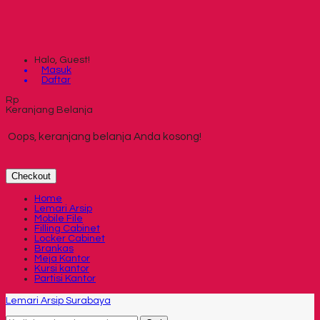
Halo, Guest!
Masuk
Daftar
Rp
Keranjang Belanja
Oops, keranjang belanja Anda kosong!
Checkout
Home
Lemari Arsip
Mobile File
Filling Cabinet
Locker Cabinet
Brankas
Meja Kantor
Kursi kantor
Partisi Kantor
Lemari Arsip Surabaya