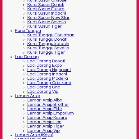
Kursi Susun Chitose
Kursi Susun Donati
Kursi Susun Futura
Kursi Susun Indachi
Kursi Susun New Star
Kursi Susun Savello
Kursi Susun Tiger
Kursi Tunggu
Kursi Tunggu Chairman
Kursi Tunggu Donati
Kursi Tunggu Indachi
Kursi Tunggu Savello
Kursi Tunggu Tiger
Laci Dorong
Laci Dorong Donati
Laci Dorong Expo
Laci Dorong Highpoint
Laci Dorong Indachi
Laci Dorong Modera
Laci Dorong Orbitrend
Laci Dorong Uno
Laci Dorong Vip
Lemari Arsip
Lemari Arsip Alba
Lemari Arsip Brother
Lemari Arsip Elite
Lemari Arsip Emporium
Lemari Arsip Kozure
Lemari Arsip Lion
Lemari Arsip Tiger
Lemari Arsip Vip
Lemari Arsip (Kayu)