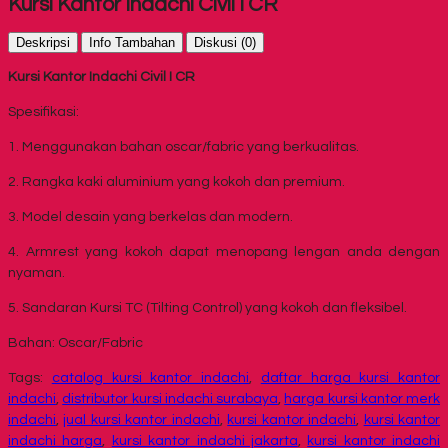
Kursi Kantor Indachi Civil I CR
Deskripsi
Info Tambahan
Diskusi (0)
Kursi Kantor Indachi Civil I CR
Spesifikasi:
1. Menggunakan bahan oscar/fabric yang berkualitas.
2. Rangka kaki aluminium yang kokoh dan premium.
3. Model desain yang berkelas dan modern.
4. Armrest yang kokoh dapat menopang lengan anda dengan
nyaman.
5. Sandaran Kursi TC (Tilting Control) yang kokoh dan fleksibel.
Bahan: Oscar/Fabric
Tags:
catalog kursi kantor indachi
,
daftar harga kursi kantor
indachi
,
distributor kursi indachi surabaya
,
harga kursi kantor merk
indachi
,
jual kursi kantor indachi
,
kursi kantor indachi
,
kursi kantor
indachi harga
,
kursi kantor indachi jakarta
,
kursi kantor indachi