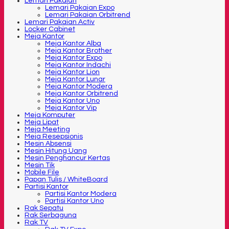
Lemari Pakaian
Lemari Pakaian Expo
Lemari Pakaian Orbitrend
Lemari Pakaian Activ
Locker Cabinet
Meja Kantor
Meja Kantor Alba
Meja Kantor Brother
Meja Kantor Expo
Meja Kantor Indachi
Meja Kantor Lion
Meja Kantor Lunar
Meja Kantor Modera
Meja Kantor Orbitrend
Meja Kantor Uno
Meja Kantor Vip
Meja Komputer
Meja Lipat
Meja Meeting
Meja Resepsionis
Mesin Absensi
Mesin Hitung Uang
Mesin Penghancur Kertas
Mesin Tik
Mobile File
Papan Tulis / WhiteBoard
Partisi Kantor
Partisi Kantor Modera
Partisi Kantor Uno
Rak Sepatu
Rak Serbaguna
Rak TV