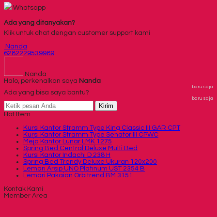
Whatsapp
Ada yang ditanyakan?
Klik untuk chat dengan customer support kami
Nanda
6282229539969
Nanda
Halo, perkenalkan saya
Nanda
baru saja
Ada yang bisa saya bantu?
baru saja
Kirim
Hot Item
Kursi Kantor Stramm Type King Classic III GAR CPT
Kursi Kantor Stramm Type Senator III CPWC
Meja Kantor Lunar LMK 1275
Spring Bed Central Deluxe Multi Bed
Kursi Kantor Indachi D 238 H
Spring Bed Trendy Deluxe Ukuran 120x200
Lemari Arsip UNO Platinum UST 2354 B
Lemari Pakaian Orbitrend BM 3151
Kontak Kami
Member Area