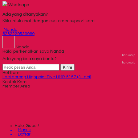
Whatsapp
Ada yang ditanyakan?
Klik untuk chat dengan customer support kami
Nanda
6282229539969
Nanda
Halo, perkenalkan saya
Nanda
baru saja
Ada yang bisa saya bantu?
baru saja
Kirim
Hot Item
Laci dorong Highpoint Five HMB 5157 (3 Laci)
Spring Bed Trendy Elegance Ukuran 180x200
Kontak Kami
Member Area
Rak TV Expo VR-7504
Spring Bed Central Deluxe Panama Pillow Top
Kursi Susun Futura FTR 406
Meja Kantor Lion L 103 N
Meja Kantor Uno Lavender UOD 8072
Kursi Bar Tiger T 6003
Halo, Guest!
Masuk
Daftar