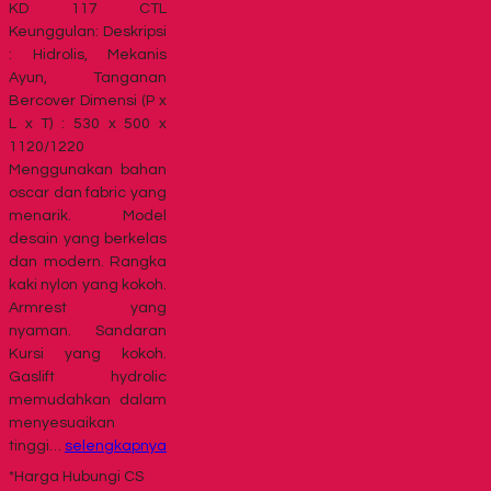
KD 117 CTL
Keunggulan: Deskripsi
: Hidrolis, Mekanis
Ayun, Tanganan
Bercover Dimensi (P x
L x T) : 530 x 500 x
1120/1220
Menggunakan bahan
oscar dan fabric yang
menarik. Model
desain yang berkelas
dan modern. Rangka
kaki nylon yang kokoh.
Armrest yang
nyaman. Sandaran
Kursi yang kokoh.
Gaslift hydrolic
memudahkan dalam
menyesuaikan
tinggi…
selengkapnya
*Harga Hubungi CS