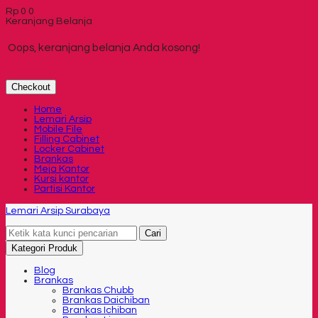
Rp
0
0
Keranjang Belanja
Oops, keranjang belanja Anda kosong!
Checkout
Home
Lemari Arsip
Mobile File
Filling Cabinet
Locker Cabinet
Brankas
Meja Kantor
Kursi kantor
Partisi Kantor
Lemari Arsip Surabaya
Cari
Kategori Produk
Blog
Brankas
Brankas Chubb
Brankas Daichiban
Brankas Ichiban