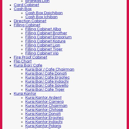
Brankas Lion
Card Cabinet
Cash Box
Cash Box Daichiban
Cash Box Ichiban
Direction Cabinet
Filling Cabinet
Filling Cabinet Alba
Filling Cabinet Brother
Filling Cabinet Emporium
Filling Cabinet Kozure
Filling Cabinet Lion
Filling Cabinet Tiger
Filling Cabinet Vip
Fire Proof Cabinet
Flip Chart
Kursi Bar/ Cafe
Kursi Bar / Cafe Chairman
Kursi Bar/ Cafe Donati
Kursi Bar/ Cafe Ergotec
Kursi Bar/ Cafe Indachi
Kursi Bar/ Cafe Savello
Kursi Bar/ Cafe Tiger
Kursi Kantor
Kursi Kantor Ardent
Kursi Kantor Carrera
Kursi Kantor Chairman
Kursi Kantor Chitose
Kursi Kantor Donati
Kursi Kantor Ergotec
Kursi Kantor Indachi
Kursi Kantor Polaris