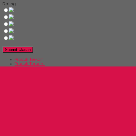
Rating
Produk Terkait
Produk Terbaru
Produk Terkait Kursi Lipat Futura FTR 509
Hubungi Kami
QUICK ORDER
Whatsapp
via SMS
Kursi Lipat New Star BL 10
*Harga Hubungi CS
Telepon
03199900316
Whatsapp
082229539969
Lihat Detail Produk