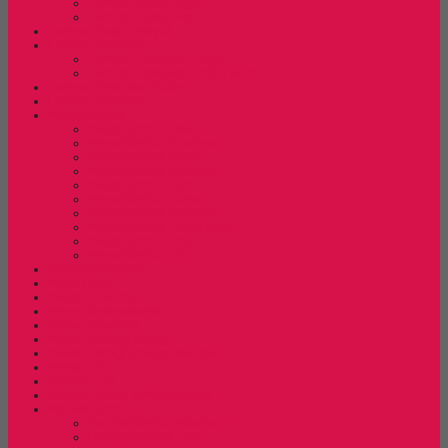
Lemari Arsip Tiger
Lemari Arsip Vip
Lemari Arsip (Kayu)
Lemari Pakaian
Lemari Pakaian Expo
Lemari Pakaian Orbitrend
Lemari Pakaian Activ
Locker Cabinet
Meja Kantor
Meja Kantor Alba
Meja Kantor Brother
Meja Kantor Expo
Meja Kantor Indachi
Meja Kantor Lion
Meja Kantor Lunar
Meja Kantor Modera
Meja Kantor Orbitrend
Meja Kantor Uno
Meja Kantor Vip
Meja Komputer
Meja Lipat
Meja Meeting
Meja Resepsionis
Mesin Absensi
Mesin Hitung Uang
Mesin Penghancur Kertas
Mesin Tik
Mobile File
Papan Tulis / WhiteBoard
Partisi Kantor
Partisi Kantor Modera
Partisi Kantor Uno