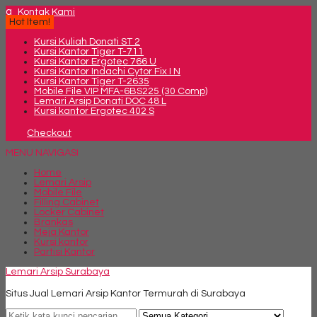
q
Kontak Kami
Hot Item!
Kursi Kuliah Donati ST 2
Kursi Kantor Tiger T-711
Kursi Kantor Ergotec 766 U
Kursi Kantor Indachi Cytor Fix I N
Kursi Kantor Tiger T-2635
Mobile File VIP MFA-6BS225 (30 Comp)
Lemari Arsip Donati DOC 48 L
Kursi kantor Ergotec 402 S
Checkout
MENU NAVIGASI
Home
Lemari Arsip
Mobile File
Filling Cabinet
Locker Cabinet
Brankas
Meja Kantor
Kursi kantor
Partisi Kantor
Lemari Arsip Surabaya
Situs Jual Lemari Arsip Kantor Termurah di Surabaya