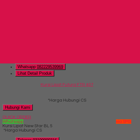
Kursi Lipat New Star BL 10
*Harga Hubungi CS
Hubungi Kami
QUICK ORDER
Whatsapp
via SMS
Kursi Lipat Futura FTR 407
*Harga Hubungi CS
Telepon
03199900316
Whatsapp
082229539969
Lihat Detail Produk
Kursi Lipat Futura FTR 407
*Harga Hubungi CS
Hubungi Kami
QUICK ORDER
Whatsapp
via SMS
Kursi Lipat New Star BL 5
*Harga Hubungi CS