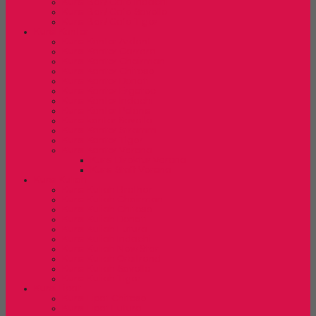
Kursi Bar/ Cafe Indachi
Kursi Bar/ Cafe Savello
Kursi Bar/ Cafe Tiger
Kursi Kantor
Kursi Kantor Ardent
Kursi Kantor Carrera
Kursi Kantor Chairman
Kursi Kantor Chitose
Kursi Kantor Donati
Kursi Kantor Ergotec
Kursi Kantor Indachi
Kursi Kantor Polaris
Kursi kantor Savello
Kursi Kantor Stramm
Kursi Kantor Tiger
Kursi Kantor Verona
Kursi Direktur Verona
Kursi Staff Verona
Kursi Kuliah
Kursi Kuliah Brother
Kursi Kuliah Chairman
Kursi Kuliah Chitose
Kursi Kuliah Donati
Kursi Kuliah Futura
Kursi Kuliah Indachi
Kursi Kuliah New Star
Kursi Kuliah Orbitrend
Kursi Kuliah Savello
Kursi Kuliah Tiger
Kursi Lipat
Kursi Lipat Chitose
Kursi Lipat Futura