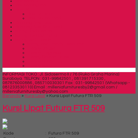
Rak Sepatu
Rak Serbaguna
Rak TV
Rak TV Expo
Rak TV Orbitrend
Ranjang Besi Expo
Ranjang Besi Orbitrend
Spring Bed Central
Spring Bed Comforta
Spring bed Trendy
Spring bed Trendy Exeptional
Trendy Deluxe
Trendy Elegance
Trendy Golden Latex
Trendy Grand Lux
Trendy Super
INFORMASI TOKO : Jl. Sidosermo II / 76 (Ruko Graha Marina)
Surabaya.
TELPON : 031-99842501 , 081391715330 ,
087876000886 , 085710030301 Fax : 031-99842501 (Whatsapp -
081233530110)
Email : milleniafurnituresby2@gmail.com /
milleniafurnituresby@yahoo.com
Beranda
»
Kursi Lipat
»
Kursi Lipat Futura FTR 509
Kursi Lipat Futura FTR 509
Kode
:
Futura FTR 509