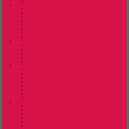
Kursi Lipat New Star
Kursi Susun
Kursi Susun Chairman
Kursi Susun Chitose
Kursi Susun Donati
Kursi Susun Futura
Kursi Susun Indachi
Kursi Susun New Star
Kursi Susun Savello
Kursi Susun Tiger
Kursi Tunggu
Kursi Tunggu Chairman
Kursi Tunggu Donati
Kursi Tunggu Indachi
Kursi Tunggu Savello
Kursi Tunggu Tiger
Laci Dorong
Laci Dorong Donati
Laci Dorong Expo
Laci Dorong Highpoint
Laci Dorong Indachi
Laci Dorong Modera
Laci Dorong Orbitrend
Laci Dorong Uno
Laci Dorong Vip
Lemari Arsip
Lemari Arsip Alba
Lemari Arsip Brother
Lemari Arsip Elite
Lemari Arsip Emporium
Lemari Arsip Kozure
Lemari Arsip Lion