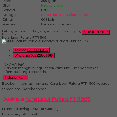
Berat
:
300 gram
Stok
:
Ready Stock
Kondisi
:
Baru
Kategori
:
Kursi Lipat
,
Kursi Lipat Futura
Dilihat
:
603 kali
Review
:
Belum ada review
Hubungi kami secara langsung untuk pemesanan yang
QUICK ORDER
lebih cepat!
Kursi Lipat Futura FTR 509
*Harga Hubungi CS
Telepon
03199900316
Whatsapp
082229539969
INFO HARGA
Silahkan menghubungi kontak kami untuk mendapatkan
informasi harga produk ini.
Hubungi Kami
Bagikan informasi tentang
Kursi Lipat Futura FTR 509
kepada
teman atau kerabat Anda.
Deskripsi
Kursi Lipat Futura FTR 509
Frame Finishing : Powder Coating
Upholstery : Pvc vinyl