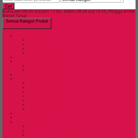
Cari
Buka jam 08.30 s/d jam 17.00 , Sabtu 08.30 s/d 14.00, Minggu & Hari
Besar Tutup
Semua Kategori Produk
Brankas
Brankas Chubb
Brankas Daichiban
Brankas Ichiban
Brankas Lion
Card Cabinet
Cash Box
Cash Box Daichiban
Cash Box Ichiban
Direction Cabinet
Filling Cabinet
Filling Cabinet Alba
Filling Cabinet Brother
Filling Cabinet Emporium
Filling Cabinet Kozure
Filling Cabinet Lion
Filling Cabinet Tiger
Filling Cabinet Vip
Fire Proof Cabinet
Flip Chart
Kursi Bar/ Cafe
Kursi Bar / Cafe Chairman
Kursi Bar/ Cafe Donati
Kursi Bar/ Cafe Ergotec