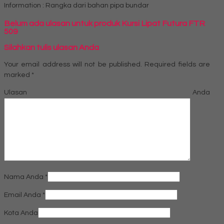
Information : Rangka dari bahan pipa bundar
Belum ada ulasan untuk produk Kursi Lipat Futura FTR
509
Silahkan tulis ulasan Anda
Your email address will not be published.
Required fields are
marked
*
Ulasan Anda
Nama Anda
*
Email Anda
*
Kota Anda