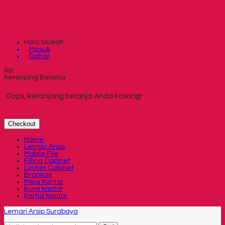
Halo, Guest!
Masuk
Daftar
Rp
Keranjang Belanja
Oops, keranjang belanja Anda kosong!
Checkout
Home
Lemari Arsip
Mobile File
Filling Cabinet
Locker Cabinet
Brankas
Meja Kantor
Kursi kantor
Partisi Kantor
Lemari Arsip Surabaya