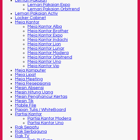
Lemari Pakaian
Lemari Pakaian Expo
Lemari Pakaian Orbitrend
Lemari Pakaian Activ
Locker Cabinet
Meja Kantor
Meja Kantor Alba
Meja Kantor Brother
Meja Kantor Expo
Meja Kantor Indachi
Meja Kantor Lion
Meja Kantor Lunar
Meja Kantor Modera
Meja Kantor Orbitrend
Meja Kantor Uno
Meja Kantor Vip
Meja Komputer
Meja Lipat
Meja Meeting
Meja Resepsionis
Mesin Absensi
Mesin Hitung Uang
Mesin Penghancur Kertas
Mesin Tik
Mobile File
Papan Tulis / WhiteBoard
Partisi Kantor
Partisi Kantor Modera
Partisi Kantor Uno
Rak Sepatu
Rak Serbaguna
Rak TV