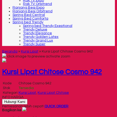
Rak TV Expo
Rak TV Orbitrend
Ranjang Besi Expo
Ranjang Besi Orbitrend
Spring Bed Central
Spring Bed Comforta
Spring bed Trendy
Spring bed Trendy Exeptional
Trendy Deluxe
Trendy Elegance
Trendy Golden Latex
Trendy Grand Lux
Trendy Super
Beranda
»
Kursi Lipat
»
Kursi Lipat Chitose Cosmo 942
click image to preview
activate zoom
Kursi Lipat Chitose Cosmo 942
Kode
Chitose Cosmo 942
Stok
Tersedia
Kategori
Kursi Lipat
,
Kursi Lipat Chitose
INFO HARGA
Hubungi Kami
Pemesanan lebih cepat!
QUICK ORDER
Bagikan ke