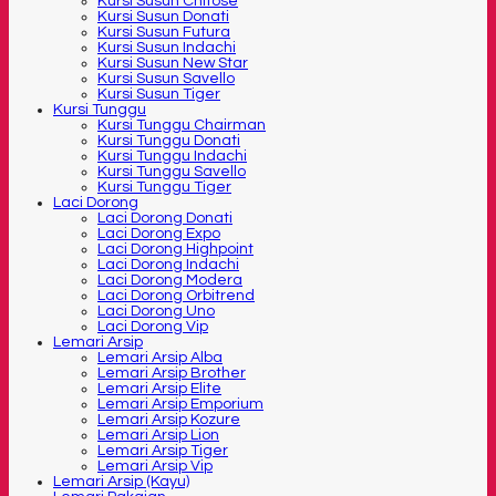
Kursi Susun Chitose
Kursi Susun Donati
Kursi Susun Futura
Kursi Susun Indachi
Kursi Susun New Star
Kursi Susun Savello
Kursi Susun Tiger
Kursi Tunggu
Kursi Tunggu Chairman
Kursi Tunggu Donati
Kursi Tunggu Indachi
Kursi Tunggu Savello
Kursi Tunggu Tiger
Laci Dorong
Laci Dorong Donati
Laci Dorong Expo
Laci Dorong Highpoint
Laci Dorong Indachi
Laci Dorong Modera
Laci Dorong Orbitrend
Laci Dorong Uno
Laci Dorong Vip
Lemari Arsip
Lemari Arsip Alba
Lemari Arsip Brother
Lemari Arsip Elite
Lemari Arsip Emporium
Lemari Arsip Kozure
Lemari Arsip Lion
Lemari Arsip Tiger
Lemari Arsip Vip
Lemari Arsip (Kayu)