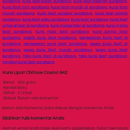
surabaya
,
kursi lipat kuliah surabaya
,
kursi lipat lesehan surabaya
,
kursi lipat mini surabaya
,
kursi lipat murah di surabaya
,
kursi lipat
murah surabaya
,
kursi lipat outdoor surabaya
,
kursi lipat plastik
surabaya
,
kursi lipat saku surabaya
,
kursi lipat surabaya
,
kursi lipat
untuk sholat di surabaya
,
kursi malas lipat di surabaya
,
kursi malas
lipat surabaya
,
kursi roda lipat surabaya
,
kursi santai lipat
surabaya
,
pabrik kursi lipat surabaya
,
persewaan kursi lipat di
surabaya
,
persewaan kursi lipat surabaya
,
sewa kursi lipat di
surabaya
,
sewa kursi lipat murah surabaya
,
sewa kursi lipat
surabaya
,
toko kursi lipat di surabaya
,
toko kursi lipat surabaya
,
tongkat kursi lipat surabaya
Kursi Lipat Chitose Cosmo 942
Berat
300 gram
Kondisi
Baru
Dilihat
513 kali
Diskusi
Belum ada komentar
Belum ada komentar, buka diskusi dengan komentar Anda.
Silahkan tulis komentar Anda
Alamat email Anda tidak akan kami publikasikan. Kolom bertanda