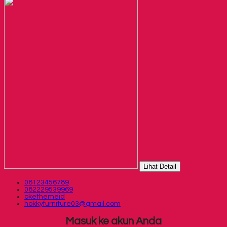
Lihat Detail
08123456789
082229539969
okethemeid
hokkyfurniture03@gmail.com
Masuk ke akun Anda