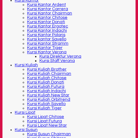
Kursi Kantor
Kursi Kantor Ardent
Kursi Kantor Carrera
Kursi Kantor Chairman
Kursi Kantor Chitose
Kursi Kantor Donati
Kursi Kantor Ergotec
Kursi Kantor Indachi
Kursi Kantor Polaris
Kursi kantor Savello
Kursi Kantor Stramm
Kursi Kantor Tiger
Kursi Kantor Verona
Kursi Direktur Verona
Kursi Staff Verona
Kursi Kuliah
Kursi Kuliah Brother
Kursi Kuliah Chairman
Kursi Kuliah Chitose
Kursi Kuliah Donati
Kursi Kuliah Futura
Kursi Kuliah Indachi
Kursi Kuliah New Star
Kursi Kuliah Orbitrend
Kursi Kuliah Savello
Kursi Kuliah Tiger
Kursi Lipat
Kursi Lipat Chitose
Kursi Lipat Futura
Kursi Lipat New Star
Kursi Susun
Kursi Susun Chairman