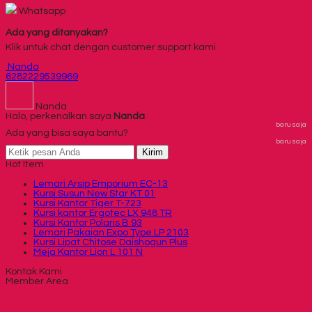
Whatsapp
Ada yang ditanyakan?
Klik untuk chat dengan customer support kami
Nanda
6282229539969
Nanda
Halo, perkenalkan saya
Nanda
baru saja
Ada yang bisa saya bantu?
baru saja
Kirim
Hot Item
Lemari Arsip Emporium EC-13
Kursi Susun New Star KT 01
Kursi Kantor Tiger T-723
Kursi kantor Ergotec LX 948 TR
Kursi Kantor Polaris B 93
Lemari Pakaian Expo Type LP 2103
Kursi Lipat Chitose Daishogun Plus
Meja Kantor Lion L 101 N
Kontak Kami
Member Area