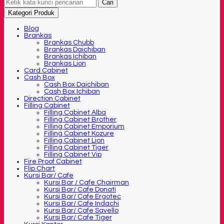
Cari
Kategori Produk
Blog
Brankas
Brankas Chubb
Brankas Daichiban
Brankas Ichiban
Brankas Lion
Card Cabinet
Cash Box
Cash Box Daichiban
Cash Box Ichiban
Direction Cabinet
Filling Cabinet
Filling Cabinet Alba
Filling Cabinet Brother
Filling Cabinet Emporium
Filling Cabinet Kozure
Filling Cabinet Lion
Filling Cabinet Tiger
Filling Cabinet Vip
Fire Proof Cabinet
Flip Chart
Kursi Bar/ Cafe
Kursi Bar / Cafe Chairman
Kursi Bar/ Cafe Donati
Kursi Bar/ Cafe Ergotec
Kursi Bar/ Cafe Indachi
Kursi Bar/ Cafe Savello
Kursi Bar/ Cafe Tiger